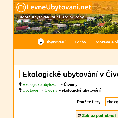
– dobré ubytování za přijatelné ceny –
Ubytování
Čechy
Morava a S
▼
Ekologické ubytování v Čiv
Ekologické ubytování
»
Čivčiny
Ubytování
»
Čivčiny
»
ekologické ubytování
Použité filtry:
ekolog
Zobraz podrobné fi