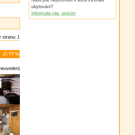
ubytování?
Informujte nás, prosím
 stranu: 1
?? %
neuveden)