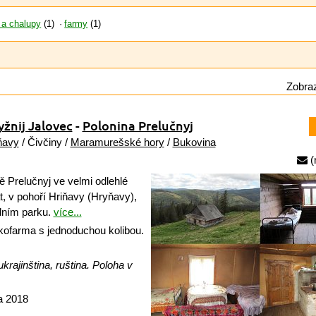
 a chalupy
(1)
farmy
(1)
Zobraz
yžnij Jalovec
-
Polonina Prelučnyj
ňavy
/ Čivčiny /
Maramurešské hory
/
Bukovina
(
 Prelučnyj ve velmi odlehlé
t, v pohoří Hriňavy (Hryňavy),
dním parku.
více...
ofarma s jednoduchou kolibou.
krajinština, ruština. Poloha v
a 2018