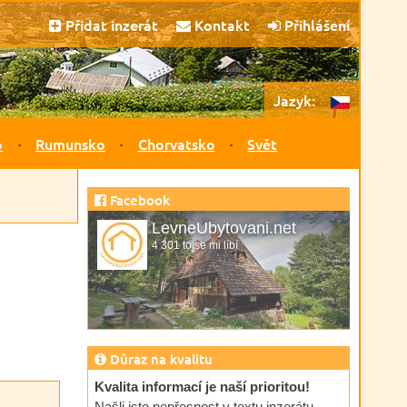
Přidat inzerát
Kontakt
Přihlášení
Jazyk:
o
Rumunsko
Chorvatsko
Svět
Facebook
LevneUbytovani.net
4 301 to se mi líbí
Důraz na kvalitu
Kvalita informací je naší prioritou!
Našli jste nepřesnost v textu inzerátu