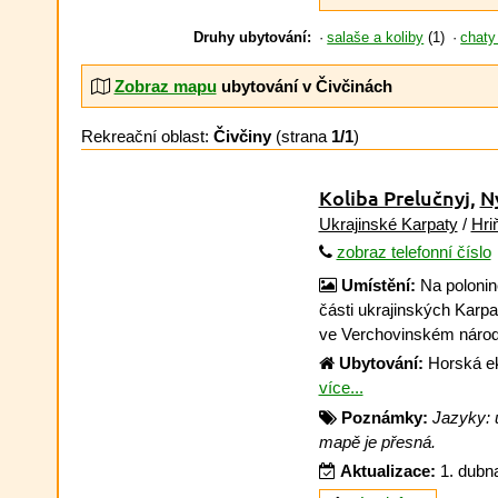
Druhy ubytování:
salaše a koliby
(1)
chaty
Zobraz mapu
ubytování v Čivčinách
Rekreační oblast:
Čivčiny
(strana
1/1
)
Koliba Prelučnyj
,
N
Ukrajinské Karpaty
/
Hri
zobraz telefonní číslo
Umístění:
Na polonině
části ukrajinských Karpa
ve Verchovinském náro
Ubytování:
Horská ek
více...
Poznámky:
Jazyky: u
mapě je přesná.
Aktualizace:
1. dubn