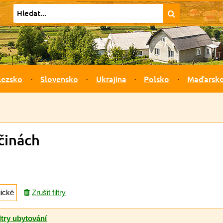
lezsko
Slovensko
Ukrajina
Polsko
Maďarsk
činách
ické
Zrušit filtry
ltry ubytování