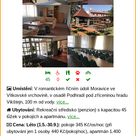
45
0
Umístění:
V romantickém říčním údolí Moravice ve
Vítkovské vrchovině, v osadě Podhradí pod zříceninou hradu
Vikštejn, 100 m od vody.
více...
Ubytování:
Rekreační středisko (penzion) s kapacitou 45
lůžek v pokojích a apartmánu.
více...
Cena:
Léto (1.5.-30.9.):
pokoje 345 Kč/os/noc (při
ubytování jen 1 osoby 440 Kč/pokoj/noc), apartmán 1.400