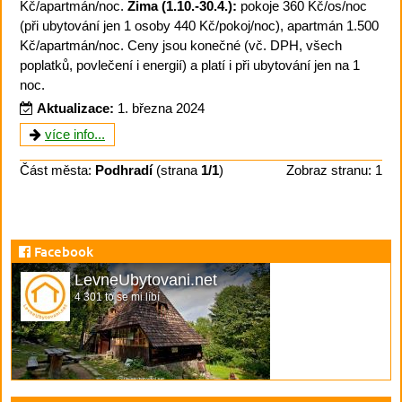
Kč/apartmán/noc.
Zima (1.10.-30.4.):
pokoje 360 Kč/os/noc
(při ubytování jen 1 osoby 440 Kč/pokoj/noc), apartmán 1.500
Kč/apartmán/noc. Ceny jsou konečné (vč. DPH, všech
poplatků, povlečení i energií) a platí i při ubytování jen na 1
noc.
Aktualizace:
1. března 2024
více info...
Část města:
Podhradí
(strana
1/1
)
Zobraz stranu: 1
Facebook
LevneUbytovani.net
4 301 to se mi líbí