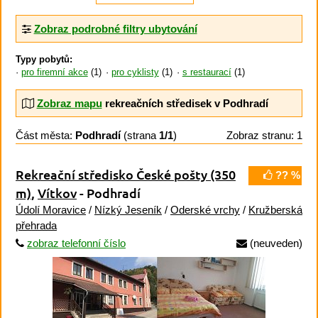
Zobraz podrobné filtry ubytování
Typy pobytů:
pro firemní akce
(1)
pro cyklisty
(1)
s restaurací
(1)
Zobraz mapu
rekreačních středisek v Podhradí
Část města:
Podhradí
(strana
1/1
)
Zobraz stranu: 1
Rekreační středisko České pošty
(350
?? %
m)
,
Vítkov
- Podhradí
Údolí Moravice
/
Nízký Jeseník
/
Oderské vrchy
/
Kružberská
přehrada
zobraz telefonní číslo
(neuveden)