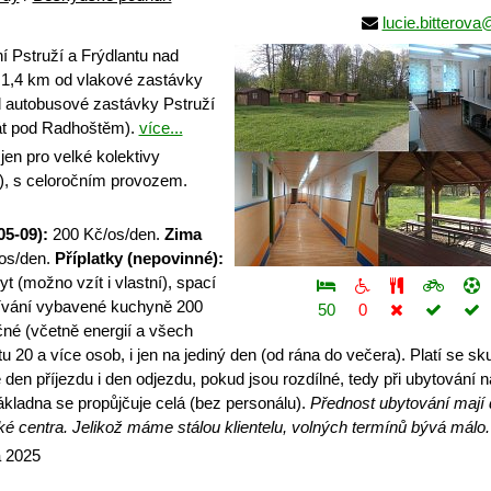
lucie.bitterov
 Pstruží a Frýdlantu nad
 1,4 km od vlakové zastávky
 autobusové zastávky Pstruží
át pod Radhoštěm).
více...
en pro velké kolektivy
), s celoročním provozem.
05-09):
200 Kč/os/den.
Zima
os/den.
Příplatky (nepovinné):
t (možno vzít i vlastní), spací
žívání vybavené kuchyně 200
50
0
né (včetně energií a všech
ytu 20 a více osob, i jen na jediný den (od rána do večera). Platí se s
se den příjezdu i den odjezdu, pokud jsou rozdílné, tedy při ubytování 
ákladna se propůjčuje celá (bez personálu).
Přednost ubytování mají
é centra. Jelikož máme stálou klientelu, volných termínů bývá málo.
a 2025