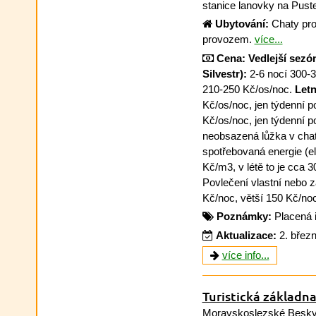
stanice lanovky na Pust
Ubytování:
Chaty pro
provozem.
více...
Cena:
Vedlejší sezó
Silvestr):
2-6 nocí 300-3
210-250 Kč/os/noc.
Letn
Kč/os/noc, jen týdenní p
Kč/os/noc, jen týdenní p
neobsazená lůžka v chatě 
spotřebovaná energie (el
Kč/m3, v létě to je cca 
Povlečení vlastní nebo z
Kč/noc, větší 150 Kč/no
Poznámky:
Placená 
Aktualizace:
2. břez
více info...
Turistická základna
Moravskoslezské Besk