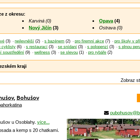
ze z okresu:
Karviná (0)
Opava
(4)
Nový Jičín
(3)
Ostrava (0)
ové
(3)
nejlevnější
(2)
s bazénem
(2)
pro firemní akce
(7)
pro školy v př
 cyklisty
(6)
s restaurací
(3)
se snídaní
(3)
s polopenzí
(3)
s plnou pen
ní soustředění
(9)
wellness
(3)
se slevou
(1)
pro rybáře
(2)
ezském kraji
Zobraz st
hušov
,
Bohušov
ahorkatina
oubohusov@b
ušov u Osoblahy.
více...
sada a kemp s 20 chatkami.