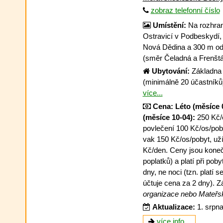
zobraz telefonní číslo
Umístění:
Na rozhraní
Ostravicí v Podbeskydí,
Nová Dědina a 300 m od
(směr Čeladná a Frenšt
Ubytování:
Základna j
(minimálně 20 účastníků
více...
Cena:
Léto (měsíce 
(měsíce 10-04):
250 Kč/
povlečení 100 Kč/os/poby
vak 150 Kč/os/pobyt, u
Kč/den. Ceny jsou koneč
poplatků) a platí při pob
dny, ne noci (tzn. platí 
účtuje cena za 2 dny). Z
organizace nebo Mateřsk
Aktualizace:
1. srpn
více info...