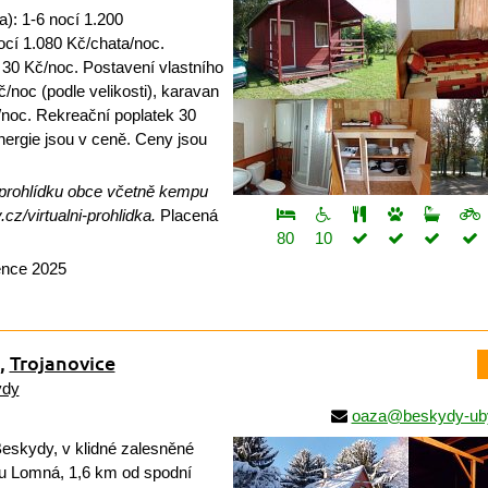
): 1-6 nocí 1.200
ocí 1.080 Kč/chata/noc.
 30 Kč/noc. Postavení vlastního
/noc (podle velikosti), karavan
noc. Rekreační poplatek 30
nergie jsou v ceně. Ceny jsou
í prohlídku obce včetně kempu
z/virtualni-prohlidka.
Placená
80
10
ence 2025
,
Trojanovice
ydy
oaza@beskydy-uby
kydy, v klidné zalesněné
kou Lomná, 1,6 km od spodní