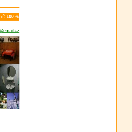
100 %
s@email.cz