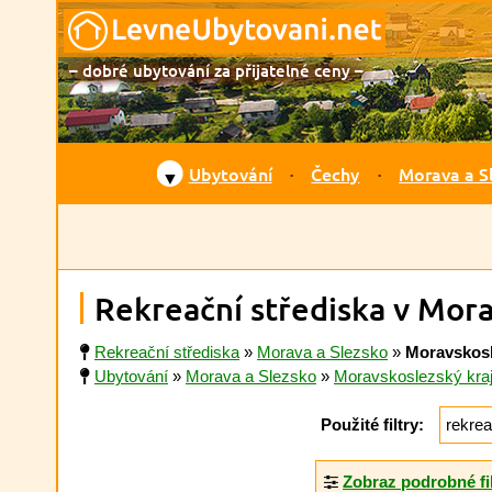
– dobré ubytování za přijatelné ceny –
Ubytování
Čechy
Morava a S
▼
Rekreační střediska v Mor
Rekreační střediska
»
Morava a Slezsko
»
Moravskosl
Ubytování
»
Morava a Slezsko
»
Moravskoslezský kra
Použité filtry:
rekrea
Zobraz podrobné fi