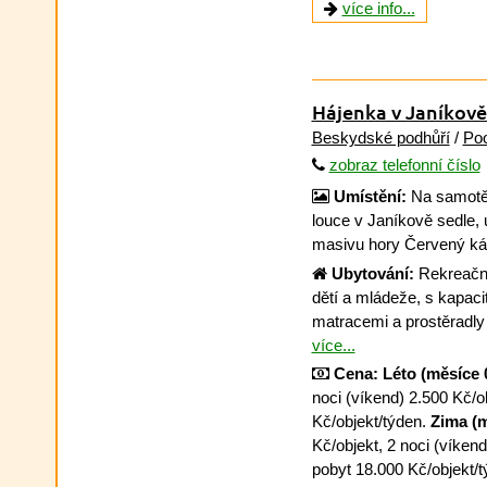
více info...
Hájenka v Janíkově
Beskydské podhůří
/
Poo
zobraz telefonní číslo
Umístění:
Na samotě 
louce v Janíkově sedle, u
masivu hory Červený ká
Ubytování:
Rekreační
dětí a mládeže, s kapaci
matracemi a prostěradly 
více...
Cena:
Léto (měsíce 
noci (víkend) 2.500 Kč/o
Kč/objekt/týden.
Zima (m
Kč/objekt, 2 noci (víkend
pobyt 18.000 Kč/objekt/t