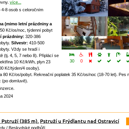
evny.
více...
 4-8 osob s celoročním
na (mimo letní prázdniny a
50 Kč/os/noc, týdenní pobyt
í prázdniny:
320-386
obyty.
Silvestr:
410-500
obyty. Vždy se hradí i
(tj. 4, 5, 7 nebo 8). Připlácí se
30
0
ektřina 10 Kč/kWh, plyn 23
300 Kč/týden/4 osoby).
a 80 Kč/os/pobyt. Rekreační poplatek 35 Kč/os/noc (18-70 let). Pes
c (po domluvě).
inzerce.
na 2024
 Pstruží
(385 m)
,
Pstruží u Frýdlantu nad Ostravicí
ydy
/
Beskydské podhůří