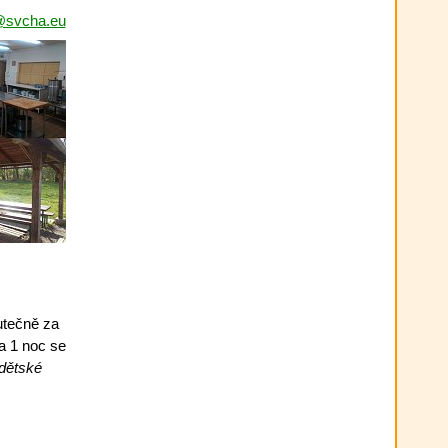
a@svcha.eu
kutečně za
na 1 noc se
 dětské