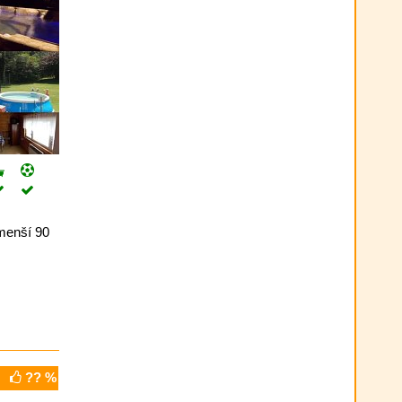
 menší 90
?? %