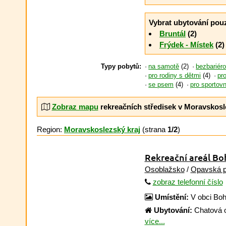
Vybrat ubytování pou
Bruntál
(2)
Frýdek - Místek
(2)
Typy pobytů:
na samotě
(2)
bezbariér
pro rodiny s dětmi
(4)
pro
se psem
(4)
pro sportov
Zobraz mapu
rekreačních středisek v Moravskosl
Region:
Moravskoslezský kraj
(strana
1/2
)
Rekreační areál Bo
Osoblažsko
/
Opavská p
zobraz telefonní číslo
Umístění:
V obci Boh
Ubytování:
Chatová o
více...