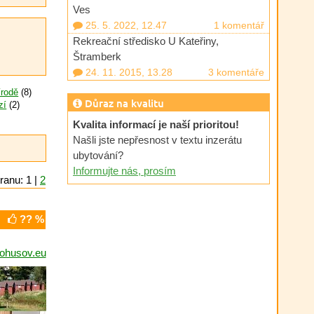
Ves
25. 5. 2022, 12.47
1 komentář
Rekreační středisko U Kateřiny,
Štramberk
24. 11. 2015, 13.28
3 komentáře
írodě
(8)
Důraz na kvalitu
zí
(2)
Kvalita informací je naší prioritou!
Našli jste nepřesnost v textu inzerátu
ubytování?
Informujte nás, prosím
ranu: 1 |
2
?? %
ohusov.eu