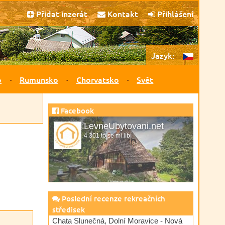
Přidat inzerát
Kontakt
Přihlášení
Jazyk:
o
Rumunsko
Chorvatsko
Svět
Facebook
LevneUbytovani.net
4 301 to se mi líbí
Poslední recenze rekreačních
středisek
Chata Slunečná, Dolní Moravice - Nová