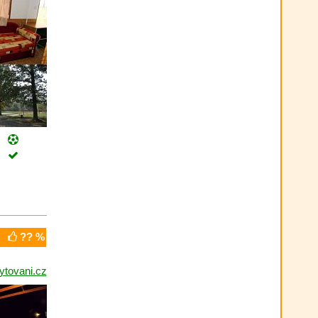
?? %
tovani.cz