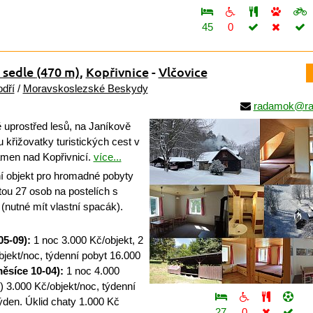
45
0
 sedle
(470 m)
,
Kopřivnice
-
Vlčovice
dří
/
Moravskoslezské Beskydy
radamok@ra
uprostřed lesů, na Janíkově
 křižovatky turistických cest v
men nad Kopřivnicí.
více...
 objekt pro hromadné pobyty
tou 27 osob na postelích s
(nutné mít vlastní spacák).
05-09):
1 noc 3.000 Kč/objekt, 2
bjekt/noc, týdenní pobyt 16.000
ěsíce 10-04):
1 noc 4.000
) 3.000 Kč/objekt/noc, týdenní
ýden. Úklid chaty 1.000 Kč
27
0