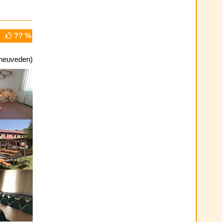
?? %
neuveden)