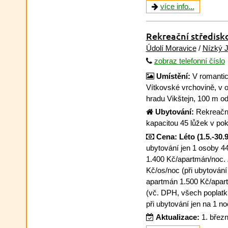
více info...
Rekreační středisk
Údolí Moravice
/
Nízký 
zobraz telefonní číslo
Umístění:
V romantic
Vítkovské vrchovině, v 
hradu Vikštejn, 100 m o
Ubytování:
Rekreační
kapacitou 45 lůžek v po
Cena:
Léto (1.5.-30.9
ubytování jen 1 osoby 4
1.400 Kč/apartmán/noc.
Kč/os/noc (při ubytování
apartmán 1.500 Kč/apar
(vč. DPH, všech poplatků,
při ubytování jen na 1 no
Aktualizace:
1. břez