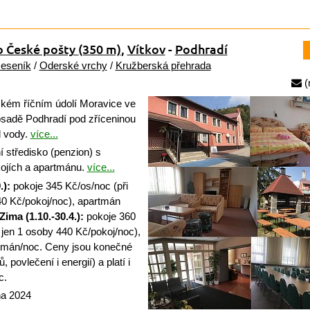
o České pošty
(350 m)
,
Vítkov
-
Podhradí
Jeseník
/
Oderské vrchy
/
Kružberská přehrada
(
kém říčním údolí Moravice ve
osadě Podhradí pod zříceninou
d vody.
více...
 středisko (penzion) s
kojích a apartmánu.
více...
.):
pokoje 345 Kč/os/noc (při
40 Kč/pokoj/noc), apartmán
Zima (1.10.-30.4.):
pokoje 360
 jen 1 osoby 440 Kč/pokoj/noc),
tmán/noc. Ceny jsou konečné
 povlečení i energií) a platí i
c.
na 2024