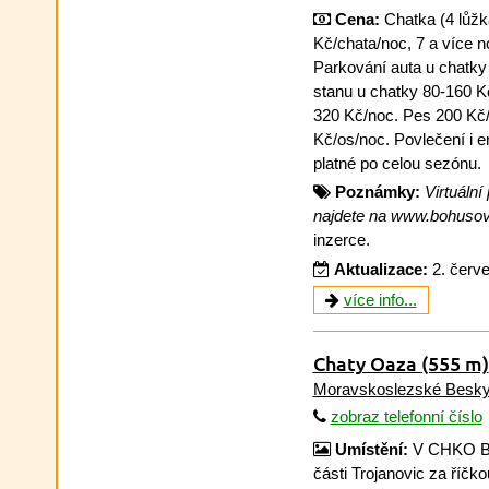
Cena:
Chatka (4 lůžka
Kč/chata/noc, 7 a více n
Parkování auta u chatky
stanu u chatky 80-160 Kč
320 Kč/noc. Pes 200 Kč/
Kč/os/noc. Povlečení i e
platné po celou sezónu.
Poznámky:
Virtuáln
najdete na www.bohusov.c
inzerce.
Aktualizace:
2. červ
více info...
Chaty Oaza
(555 m)
Moravskoslezské Besk
zobraz telefonní číslo
Umístění:
V CHKO Bes
části Trojanovic za říč