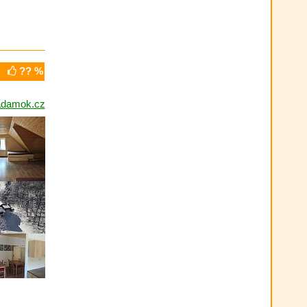
?? %
damok.cz