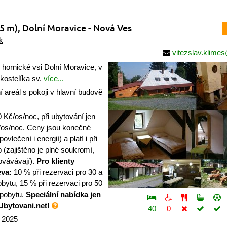
5 m)
,
Dolní Moravice
-
Nová Ves
k
vitezslav.klime
hornické vsi Dolní Moravice, v
 kostelíka sv.
více...
areál s pokoji v hlavní budově
Kč/os/noc, při ubytování jen
č/os/noc. Ceny jsou konečné
vlečení i energií) a platí i při
 (zajištěno je plné soukromí,
továvávají).
Pro klienty
eva:
10 % při rezervaci pro 30 a
obytu, 15 % při rezervaci pro 50
 pobytu.
Speciální nabídka jen
Ubytovani.net!
40
0
a 2025