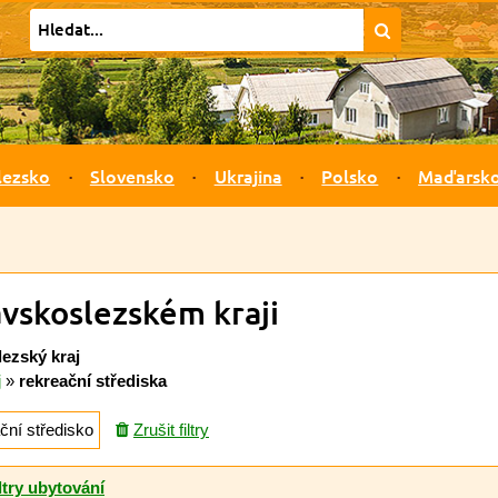
lezsko
Slovensko
Ukrajina
Polsko
Maďarsk
avskoslezském kraji
ezský kraj
j
»
rekreační střediska
ční středisko
Zrušit filtry
ltry ubytování