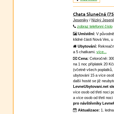
Chata Slunečná
(75
Jeseníky
/
Nízký Jesení
zobraz telefonní číslo
Umístění:
V původně 
klidné části Nová Ves, u
Ubytování:
Rekreační 
a 5 chatkami.
více...
Cena:
Celoročně: 300 
na 1 noc příplatek 20 K
(včetně všech poplatků, po
ubytování 15 a více osob
další hosté se již neuby
LevneUbytovani.net sl
více osob od třetí noci p
a více osob od třetí noci
pro návštěvníky Levne
Aktualizace:
1. ledn