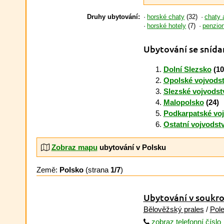
Druhy ubytování:
horské chaty
(32)
chaty 
horské hotely
(7)
penzio
Ubytování se snída
Dolní Slezsko
(10
Opolské vojvodst
Slezské vojvodst
Malopolsko
(24)
Podkarpatské voj
Ostatní vojvodstv
Zobraz mapu
ubytování v Polsku
Země:
Polsko
(strana
1/7
)
Ubytování v soukro
Bělověžský prales
/
Pole
zobraz telefonní číslo