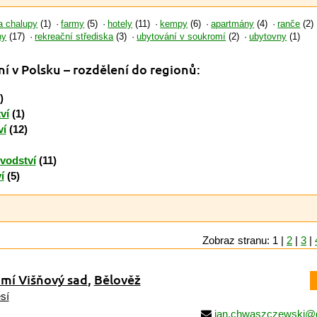
a chalupy
(1)
farmy
(5)
hotely
(11)
kempy
(6)
apartmány
(4)
ranče
(2)
ny
(17)
rekreační střediska
(3)
ubytování v soukromí
(2)
ubytovny
(1)
ní v Polsku
– rozdělení do regionů:
)
ví
(1)
ví
(12)
vodství
(11)
í
(5)
Zobraz stranu: 1 |
2
|
3
|
mí Višňový sad
,
Bělověž
sí
jan.chwaszczewski@