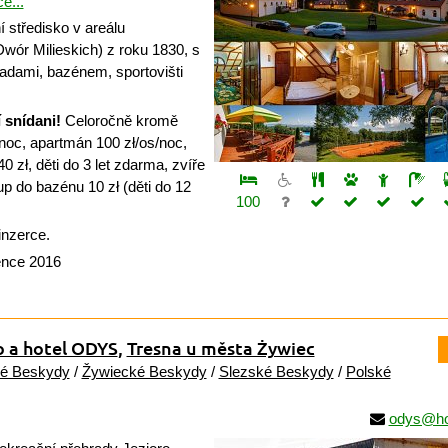
ce...
 středisko v areálu
wór Milieskich) z roku 1830, s
radami, bazénem, sportovišti
 snídani!
Celoročně kromě
/noc, apartmán 100 zł/os/noc,
0 zł, děti do 3 let zdarma, zvíře
up do bazénu 10 zł (děti do 12
100
inzerce.
ence 2016
o a hotel ODYS
,
Tresna u města Żywiec
é Beskydy
/
Žywiecké Beskydy
/
Slezské Beskydy
/
Polské
odys@hot