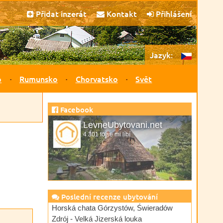
Přidat inzerát
Kontakt
Přihlášení
Jazyk:
o
Rumunsko
Chorvatsko
Svět
Facebook
LevneUbytovani.net
4 301 to se mi líbí
Poslední recenze ubytování
Horská chata Górzystów, Świeradów
Zdrój - Velká Jizerská louka