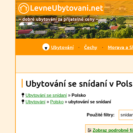
– dobré ubytování za přijatelné ceny –
Ubytování
Čechy
Morava a S
▼
Ubytování se snídaní v Pol
Ubytování se snídaní
»
Polsko
Ubytování
»
Polsko
»
ubytování se snídaní
Použité filtry:
snída
Zobraz podrobné fi