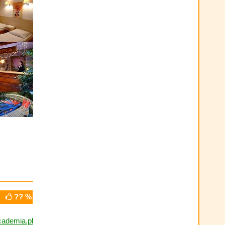
?? %
ademia.pl