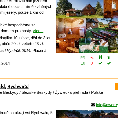
otě Burbiszki nad jezerem
lebné oblasti mírně zvlněných
i jezery, pouze 1 km od
ické hospodářství se
 domem pro hosty.
více...
istýlka 10 zł/noc, děti do 3 let
 oběd 20 zł, večeře 23 zł.
ert Vystrčil, 2014.
Placená
10
0
a 2014
ld
,
Rychwałd
é Beskydy
/
Slezské Beskydy
/
Żywiecká přehrada
/
Polské
info@dwor-r
írodě na okraji vsi Rychwałd, 5