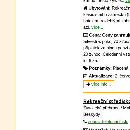
km od města Żywiec.
ví
Ubytování:
Rekreační
klasicistního zámečku (D
hotelem, rozlehlými zah
atd.
více...
Cena:
Ceny zahrnují
Silvestra: pokoj 70 zł/os
příplatek za plnou penzi 4
20 zł/noc. Celodenní vst
let 6 zł).
Poznámky:
Placená 
Aktualizace:
2. červ
více info...
Rekreační středisk
Żywiecká přehrada
/
Mal
Beskydy
zobraz telefonní číslo