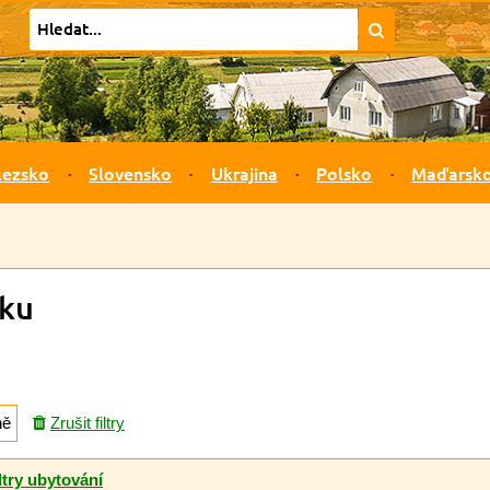
lezsko
Slovensko
Ukrajina
Polsko
Maďarsk
sku
ně
Zrušit filtry
ltry ubytování