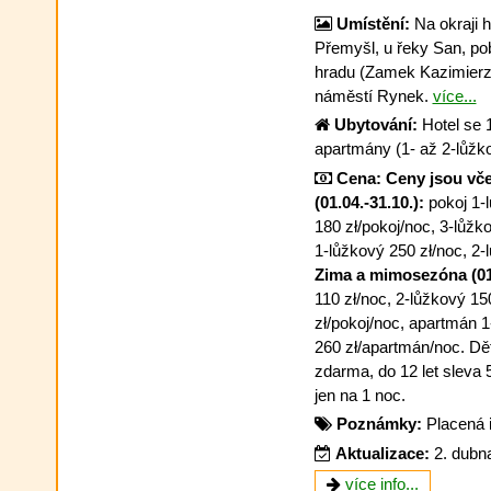
Umístění:
Na okraji h
Přemyšl, u řeky San, po
hradu (Zamek Kazimierzo
náměstí Rynek.
více...
Ubytování:
Hotel se 1
apartmány (1- až 2-lůžk
Cena:
Ceny jsou vče
(01.04.-31.10.):
pokoj 1-l
180 zł/pokoj/noc, 3-lůžk
1-lůžkový 250 zł/noc, 2-
Zima a mimosezóna (01.
110 zł/noc, 2-lůžkový 15
zł/pokoj/noc, apartmán 1
260 zł/apartmán/noc. Děti
zdarma, do 12 let sleva 
jen na 1 noc.
Poznámky:
Placená 
Aktualizace:
2. dubn
více info...