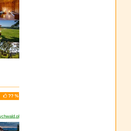
?? %
ychwald.pl