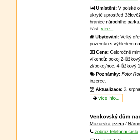
Umístění:
V polské o
ukryté uprostřed Bělově
hranice národního parku,
část.
více...
Ubytování:
Velký dře
pozemku s výhledem na
Cena:
Celoročně mimo
víkendů: pokoj 2-lůžkový
zł/pokoj/noc, 4-lůžkový 1
Poznámky:
Foto: Rob
inzerce.
Aktualizace:
2. srpn
více info...
Venkovský dům nad
Mazurská jezera
/
Národ
zobraz telefonní číslo