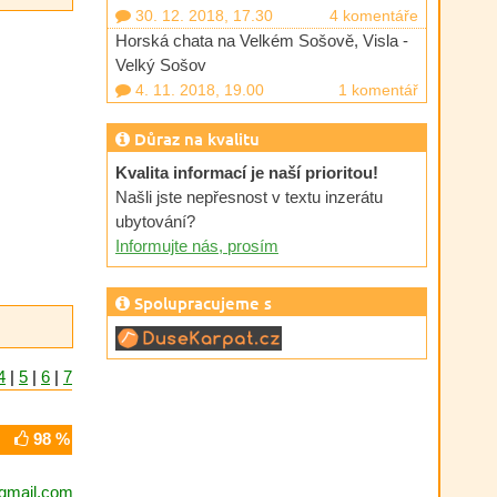
30. 12. 2018, 17.30
4 komentáře
Horská chata na Velkém Sošově, Visla -
Velký Sošov
4. 11. 2018, 19.00
1 komentář
Důraz na kvalitu
Kvalita informací je naší prioritou!
Našli jste nepřesnost v textu inzerátu
ubytování?
Informujte nás, prosím
Spolupracujeme s
4
|
5
|
6
|
7
98 %
gmail.com