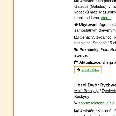
Umístění:
Na polosam
Galaduš (Gaładuś), v ma
kopečků mezi Mazurským
hranic s Litvou.
více...
Ubytování:
Agroturist
samostatným dřevěným
Cena:
35 zł/os/noc, př
bezplatně. Snídaně 15 zł,
Poznámky:
Foto: Rob
inzerce.
Aktualizace:
2. srpn
více info...
Hotel Dwór Rychwa
Malé Beskydy
/
Žywieck
Beskydy
zobraz telefonní číslo
Umístění:
V klidné př