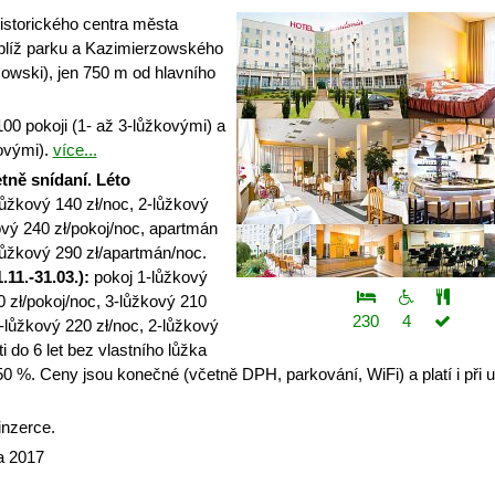
istorického centra města
blíž parku a Kazimierzowského
wski), jen 750 m od hlavního
00 pokoji (1- až 3-lůžkovými) a
ovými).
více...
tně snídaní.
Léto
ůžkový 140 zł/noc, 2-lůžkový
ový 240 zł/pokoj/noc, apartmán
lůžkový 290 zł/apartmán/noc.
11.-31.03.):
pokoj 1-lůžkový
0 zł/pokoj/noc, 3-lůžkový 210
230
4
-lůžkový 220 zł/noc, 2-lůžkový
 do 6 let bez vlastního lůžka
50 %. Ceny jsou konečné (včetně DPH, parkování, WiFi) a platí i při 
inzerce.
a 2017