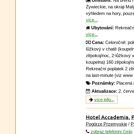
Umístění:
Na břehu r
Żywieckie, na okraji Ma
výhledem na hory, pouz
více...
Ubytování:
Rekreační 
více...
Cena:
Celoročně: poko
lůžkový v chatě (koupeln
zł/pokoj/noc, 2-lůžkový v
koupelna) 160 zł/pokoj/no
Rekreační poplatek 2 zł/
na last-minute (viz www 
Poznámky:
Placená 
Aktualizace:
2. červ
více info...
Hotel Accademia
,
P
Pogórze Przemyskie
/
P
zobraz telefonní číslo