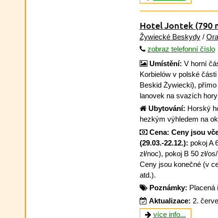
Hotel Jontek
(790 
Žywiecké Beskydy
/
Ora
zobraz telefonní číslo
Umístění:
V horní čás
Korbielów v polské část
Beskid Żywiecki), přímo 
lanovek na svazích hory
Ubytování:
Horský ho
hezkým výhledem na oko
Cena:
Ceny jsou vče
(29.03.-22.12.):
pokoj A 6
zł/noc), pokoj B 50 zł/os/
Ceny jsou konečné (v ceně
atd.).
Poznámky:
Placená 
Aktualizace:
2. červ
více info...