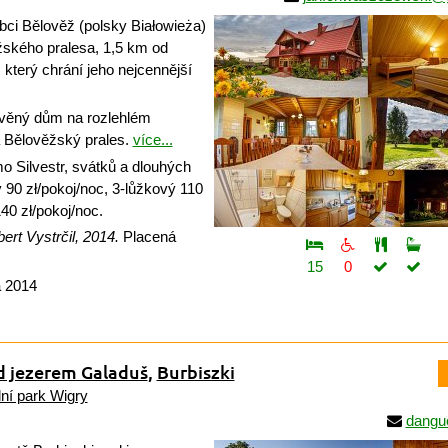
bci Bělověž (polsky Białowieża)
žského pralesa, 1,5 km od
 který chrání jeho nejcennější
věný dům na rozlehlém
 Bělověžský prales.
více...
 Silvestr, svátků a dlouhých
 90 zł/pokoj/noc, 3-lůžkový 110
40 zł/pokoj/noc.
ert Vystrčil, 2014.
Placená
15
0
a 2014
 jezerem Galaduš
,
Burbiszki
ní park Wigry
dangu