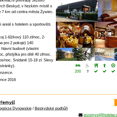
ekreační přehrady Jezioro
lých Beskyd, v hezkém místě s
e 7 km od centra města Żywiec.
areál s hotelem a sportovišti.
j 1-lůžkový 110 zł/noc, 2-
a pro 2 pokoje) 140
 hlavní budově (vlastní
c, přistýlka pro dítě 40 zł/noc.
os/noc. Snídaně 15-18 zł. Slevy
stránky).
200
inzerce.
ence 2016
řemyšl
ogórze Dynowskie
/
Beskydské podhůří
przemysl@hotelacc