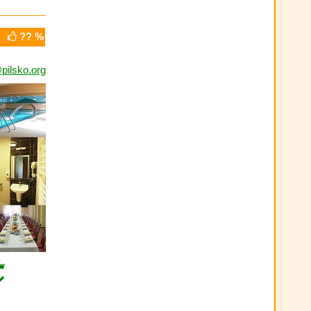
?? %
pilsko.org