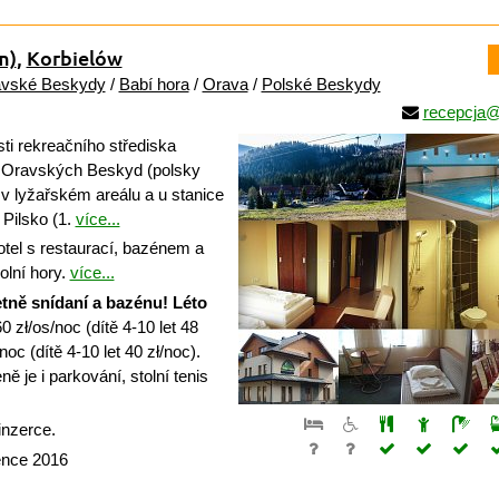
m)
,
Korbielów
vské Beskydy
/
Babí hora
/
Orava
/
Polské Beskydy
recepcja@
ti rekreačního střediska
i Oravských Beskyd (polsky
v lyžařském areálu a u stanice
 Pilsko (1.
více...
tel s restaurací, bazénem a
lní hory.
více...
tně snídaní a bazénu!
Léto
0 zł/os/noc (dítě 4-10 let 48
noc (dítě 4-10 let 40 zł/noc).
 je i parkování, stolní tenis
inzerce.
ence 2016