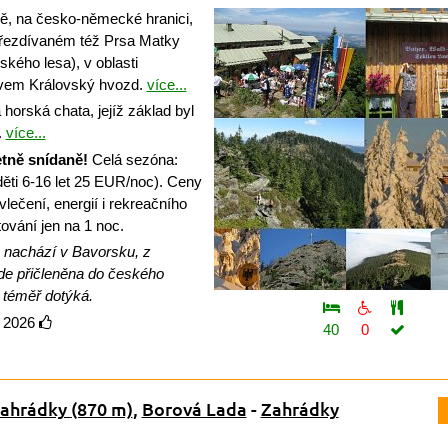
 na česko-německé hranici,
přezdívaném též Prsa Matky
ského lesa), v oblasti
zvem Královský hvozd.
více...
orská chata, jejíž základ byl
.
více...
tně snídaně!
Celá sezóna:
ěti 6-16 let 25 EUR/noc). Ceny
lečení, energií i rekreačního
ytování jen na 1 noc.
 nachází v Bavorsku, z
de přičleněna do českého
 téměř dotýká.
a 2026
40
0
Zahrádky
(870 m)
,
Borová Lada
-
Zahrádky