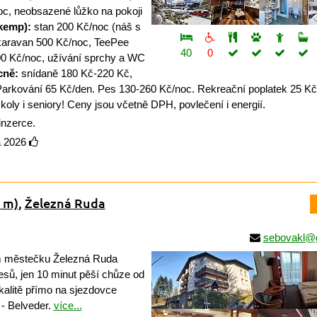
oc, neobsazené lůžko na pokoji
(kemp):
stan 200 Kč/noc (náš s
karavan 500 Kč/noc, TeePee
40
0
00 Kč/noc, užívání sprchy a WC
cně:
snídaně 180 Kč-220 Kč,
arkování 65 Kč/den. Pes 130-260 Kč/noc. Rekreační poplatek 25 Kč
školy i seniory! Ceny jsou včetně DPH, povlečení i energií.
inzerce.
a 2026
 m)
,
Železná Ruda
sebovakl@
 městečku Železná Ruda
sů, jen 10 minut pěší chůze od
okalitě přímo na sjezdovce
- Belveder.
více...