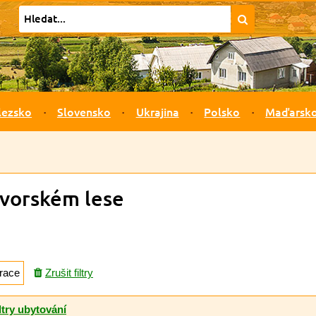
lezsko
Slovensko
Ukrajina
Polsko
Maďarsk
avorském lese
race
Zrušit filtry
ltry ubytování