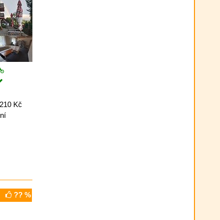
 210 Kč
ní
?? %