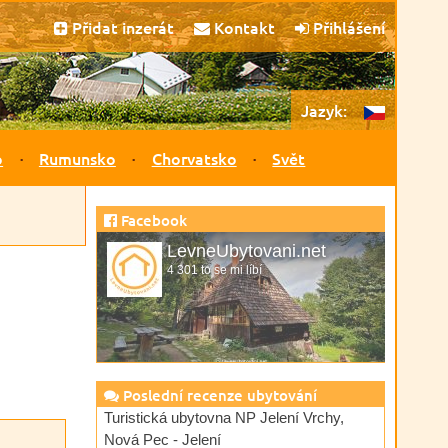
Přidat inzerát
Kontakt
Přihlášení
Jazyk:
o
Rumunsko
Chorvatsko
Svět
Facebook
LevneUbytovani.net
4 301 to se mi líbí
Poslední recenze ubytování
Turistická ubytovna NP Jelení Vrchy,
Nová Pec - Jelení