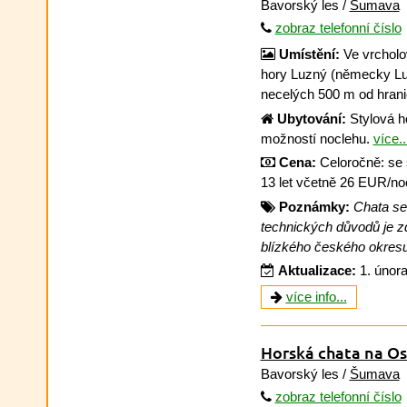
Bavorský les /
Šumava
zobraz telefonní číslo
Umístění:
Ve vrcholo
hory Luzný (německy Lu
necelých 500 m od hran
Ubytování:
Stylová ho
možností noclehu.
více..
Cena:
Celoročně: se 
13 let včetně 26 EUR/no
Poznámky:
Chata se
technických důvodů je z
blízkého českého okresu
Aktualizace:
1. únor
více info...
Horská chata na O
Bavorský les /
Šumava
zobraz telefonní číslo