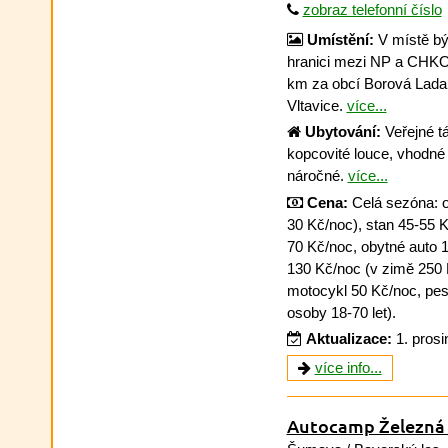
zobraz telefonní číslo
Umístění:
V místě bý
hranici mezi NP a CHKO 
km za obcí Borová Lada
Vltavice.
více...
Ubytování:
Veřejné tá
kopcovité louce, vhodné
náročné.
více...
Cena:
Celá sezóna: os
30 Kč/noc), stan 45-55 
70 Kč/noc, obytné auto 1
130 Kč/noc (v zimě 250 
motocykl 50 Kč/noc, pes
osoby 18-70 let).
Aktualizace:
1. pros
více info...
Autocamp Železná