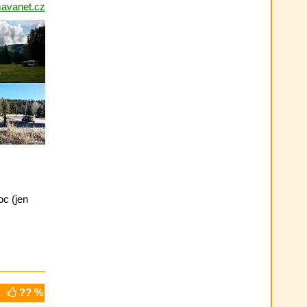
avanet.cz
c (jen
?? %