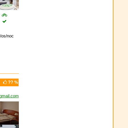
/os/noc
?? %
gmail.com