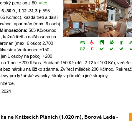
orský penzion z 80.
více...
6.-30.9., 1.12.-31.3.):
595
565 Kč/noc), každá třetí a další
os/noc, apartmán (max. 6 osob)
Mimosezóna:
565 Kč/os/noc
), každá třetí a další osoba na
partmán (max. 6 osob) 2.700
82
0
ilvestr a Velikonoce +150
 jen 1 osoby na pokoji +200
n na 1 noc +200 Kč/os. Snídaně 150 Kč (děti 2-12 let 100 Kč), večeře
 let bez nároku na lůžko zdarma. Zvířecí miláček 200 Kč/noc. Rekreač
levy pro lyžařské výcviky, školy v přírodě a jiné skupiny.
inzerce.
a 2024
ka na Knížecích Pláních
(1.020 m)
,
Borová Lada
-