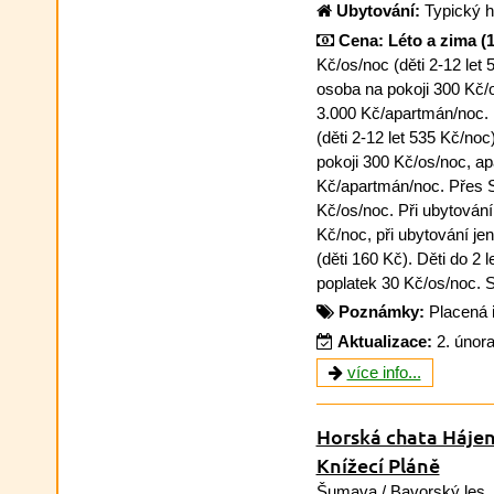
Ubytování:
Typický h
Cena:
Léto a zima (1.
Kč/os/noc (děti 2-12 let 
osoba na pokoji 300 Kč/
3.000 Kč/apartmán/noc.
(děti 2-12 let 535 Kč/noc
pokoji 300 Kč/os/noc, a
Kč/apartmán/noc. Přes S
Kč/os/noc. Při ubytování
Kč/noc, při ubytování je
(děti 160 Kč). Děti do 2
poplatek 30 Kč/os/noc. S
Poznámky:
Placená 
Aktualizace:
2. únor
více info...
Horská chata Hájen
Knížecí Pláně
Šumava
/ Bavorský les