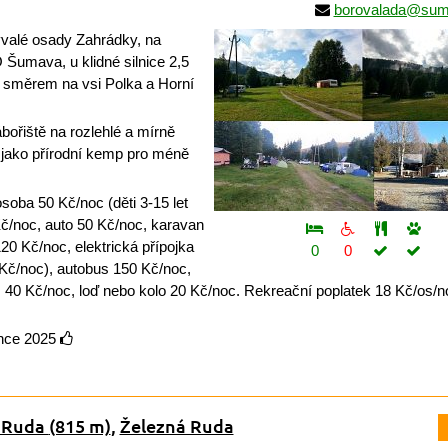
borovalada@sum
valé osady Zahrádky, na
Šumava, u klidné silnice 2,5
 směrem na vsi Polka a Horní
bořiště na rozlehlé a mírně
 jako přírodní kemp pro méně
oba 50 Kč/noc (děti 3-15 let
Kč/noc, auto 50 Kč/noc, karavan
20 Kč/noc, elektrická přípojka
0
0
Kč/noc), autobus 150 Kč/noc,
 40 Kč/noc, loď nebo kolo 20 Kč/noc. Rekreační poplatek 18 Kč/os/no
ince 2025
 Ruda
(815 m)
,
Železná Ruda