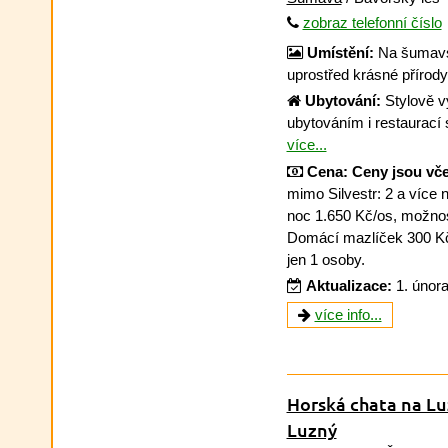
zobraz telefonní číslo
Umístění:
Na šumavs
uprostřed krásné přírod
Ubytování:
Stylově v
ubytováním i restaurací 
více...
Cena:
Ceny jsou vč
mimo Silvestr: 2 a více 
noc 1.650 Kč/os, možnost
Domácí mazlíček 300 Kč/n
jen 1 osoby.
Aktualizace:
1. únor
více info...
Horská chata na L
Luzný