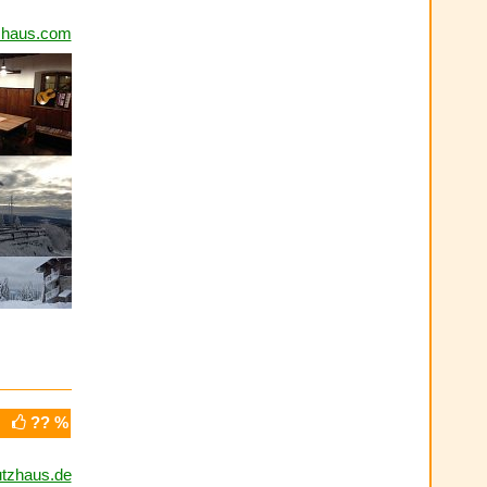
zhaus.com
?? %
tzhaus.de