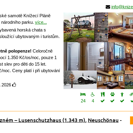
info@knize
ké samotě Knížecí Pláně
y národního parku.
více...
ybavená horská chata s
sloužící ubytovaným i turistům.
etně polopenze!
Celoročně
nocí 1.350 Kč/os/noc, pouze 1
 slev pro děti do 15 let.
oc. Ceny platí i při ubytování
a 2026
24
4
uzném – Lusenschutzhaus
(1.343 m)
,
Neuschönau
-