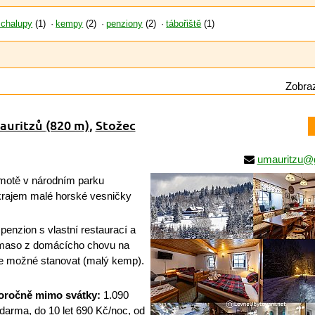
 chalupy
(1)
kempy
(2)
penziony
(2)
tábořiště
(1)
Zobraz
auritzů
(820 m)
,
Stožec
umauritzu@
otě v národním parku
rajem malé horské vesničky
enzion s vlastní restaurací a
é maso z domácícho chovu na
 je možné stanovat (malý kemp).
loročně mimo svátky:
1.090
zdarma, do 10 let 690 Kč/noc, od