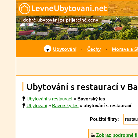
– dobré ubytování za přijatelné ceny –
Ubytování
Čechy
Morava a S
▼
Ubytování s restaurací v B
Ubytování s restaurací
»
Bavorský les
Ubytování
»
Bavorský les
»
ubytování s restaurací
Použité filtry:
restau
Zobraz podrobné fi