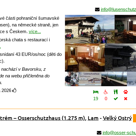
info@lusenschut
vé části pohraniční šumavské
sen), na německé straně, jen
ice s Českem.
více...
rská chata s restaurací i
.
snídaní 43 EUR/os/noc (děti do
c).
 nachází v Bavorsku, z
de na webu přičleněna do
.
a 2026
19
0
strém – Osserschutzhaus
(1.275 m)
,
Lam
-
Velký Ostrý
info@osser-schu