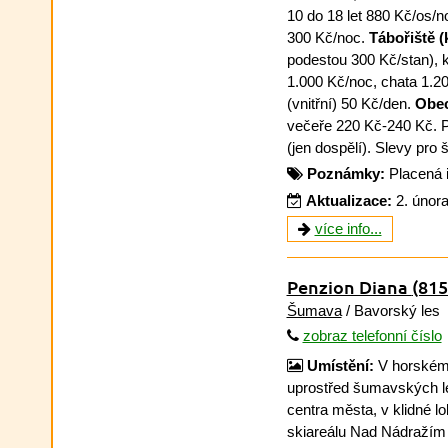
10 do 18 let 880 Kč/os/n
300 Kč/noc.
Tábořiště 
podestou 300 Kč/stan), 
1.000 Kč/noc, chata 1.2
(vnitřní) 50 Kč/den.
Obe
večeře 220 Kč-240 Kč. P
(jen dospělí). Slevy pro 
Poznámky:
Placená 
Aktualizace:
2. únor
více info...
Penzion Diana
(815
Šumava
/ Bavorský les
zobraz telefonní číslo
Umístění:
V horském
uprostřed šumavských le
centra města, v klidné l
skiareálu Nad Nádražím 