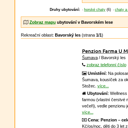
Druhy ubytování:
horské chaty
(6)
chaty a
Zobraz mapu
ubytování v Bavorském lese
Rekreační oblast:
Bavorský les
(strana
1/1
)
Penzion Farma U M
Šumava
/ Bavorský les
zobraz telefonní číslo
Umístění:
Na polosam
Šumava, kousíček za ok
Stožec.
více...
Ubytování:
Wellness p
farmou (vlastní čerstv
večeři), vedle penzionu
více...
Cena:
Penzion – ce
Kč/os/noc, děti do 3 let 