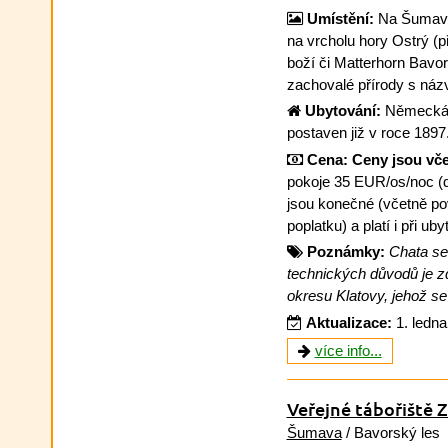
Umístění:
Na Šumavě,
na vrcholu hory Ostrý (
boží či Matterhorn Bavor
zachovalé přírody s ná
Ubytování:
Německá h
postaven již v roce 1897
Cena:
Ceny jsou vče
pokoje 35 EUR/os/noc (d
jsou konečné (včetně pov
poplatku) a platí i při ub
Poznámky:
Chata se
technických důvodů je z
okresu Klatovy, jehož se
Aktualizace:
1. ledn
více info...
Veřejné tábořiště 
Šumava
/ Bavorský les