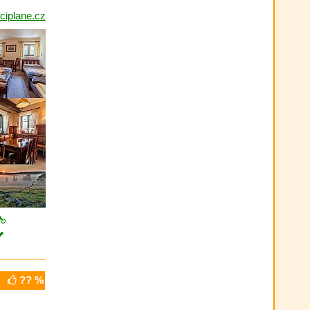
ciplane.cz
?? %