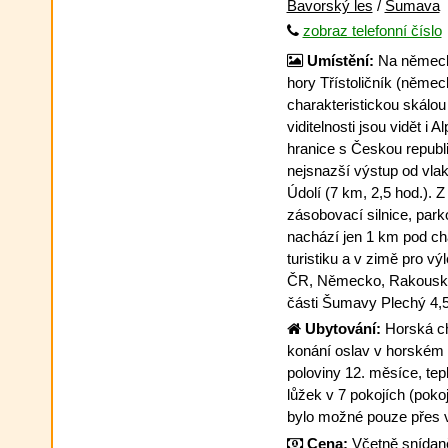
Bavorský les
/
Šumava
zobraz telefonní číslo
Umístění:
Na německ
hory Třístoličník (němec
charakteristickou skálou
viditelnosti jsou vidět i 
hranice s Českou republi
nejsnazší výstup od vl
Údolí (7 km, 2,5 hod.).
zásobovací silnice, park
nachází jen 1 km pod ch
turistiku a v zimě pro vý
ČR, Německo, Rakousko
části Šumavy Plechý 4,
Ubytování:
Horská ch
konání oslav v horském 
poloviny 12. měsíce, tep
lůžek v 7 pokojích (pok
bylo možné pouze přes 
Cena:
Včetně snídaně