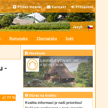
Přidat inzerát
Kontakt
Přihlášení
Jazyk:
o
Rumunsko
Chorvatsko
Svět
Facebook
LevneUbytovani.net
u -
4 301 to se mi líbí
Důraz na kvalitu
?? %
Kvalita informací je naší prioritou!
Našli jste nepřesnost v textu inzerátu