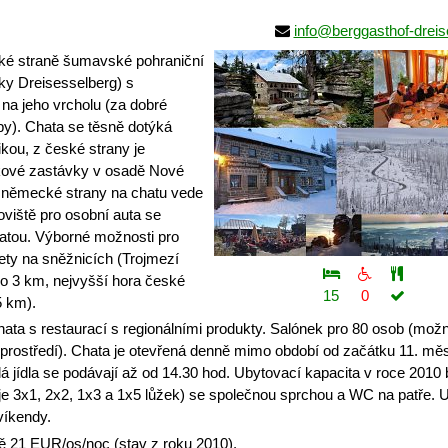
info@berggasthof-drei
é straně šumavské pohraniční
ky Dreisesselberg) s
 na jeho vrcholu (za dobré
Alpy). Chata se těsně dotýká
kou, z české strany je
akové zastávky v osadě Nové
 Z německé strany na chatu vede
oviště pro osobní auta se
atou. Výborné možnosti pro
lety na sněžnicích (Trojmezí
 3 km, nejvyšší hora české
15
0
5 km).
ata s restaurací s regionálními produkty. Salónek pro 80 osob (mož
prostředí). Chata je otevřená denně mimo období od začátku 11. mě
lá jídla se podávají až od 14.30 hod. Ubytovací kapacita v roce 2010 
oje 3x1, 2x2, 1x3 a 1x5 lůžek) se společnou sprchou a WC na patře. 
víkendy.
 21 EUR/os/noc (stav z roku 2010).