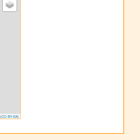
(
CC-BY-SA
)