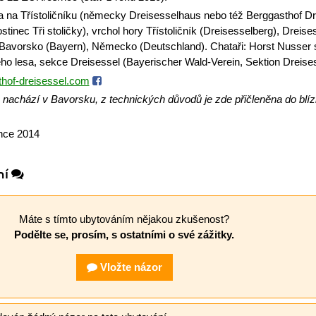
 na Třístoličníku (německy Dreisesselhaus nebo též Berggasthof Dr
tinec Tři stoličky), vrchol hory Třístoličník (Dreisesselberg), Dreis
Bavorsko (Bayern), Německo (Deutschland). Chataři: Horst Nusser s
ho lesa, sekce Dreisessel (Bayerischer Wald-Verein, Sektion Dreises
hof-dreisessel.com
 nachází v Bavorsku, z technických důvodů je zde přičleněna do blí
ince 2014
ní
Máte s tímto ubytováním nějakou zkušenost?
Podělte se, prosím, s ostatními o své zážitky.
Vložte názor