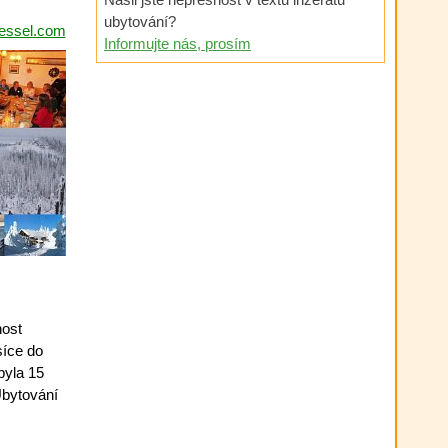
ubytování?
sessel.com
Informujte nás, prosím
nost
síce do
byla 15
Ubytování