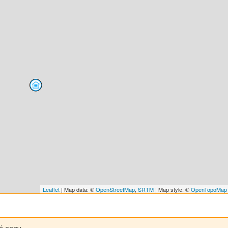
Leaflet
| Map data: ©
OpenStreetMap
,
SRTM
| Map style: ©
OpenTopoMap