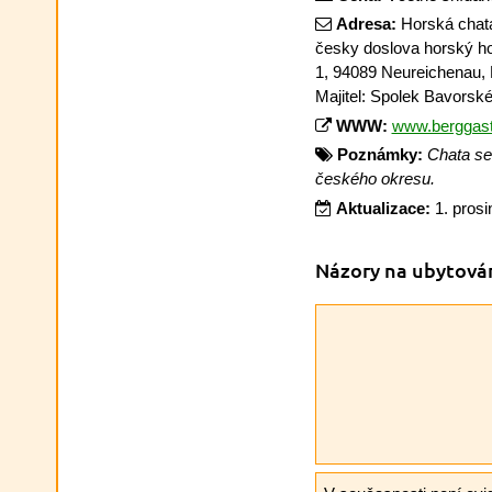
Adresa:
Horská chata
česky doslova horský hos
1, 94089 Neureichenau, 
Majitel: Spolek Bavorské
WWW:
www.berggast
Poznámky:
Chata se
českého okresu.
Aktualizace:
1. pros
Názory na ubytová