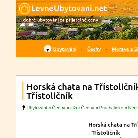
– dobré ubytování za přijatelné ceny –
Ubytování
Čechy
Morava a S
▼
Horská chata na Třístoličn
Třístoličník
Ubytování
»
Čechy
»
Jižní Čechy
»
Prachaticko
»
Neur
Horská chata na Tří
-
Třístoličník