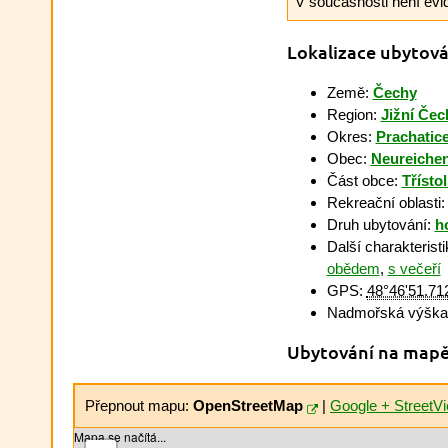
V současnosti není evi
Lokalizace ubytová
Země:
Čechy
Region:
Jižní Čec
Okres:
Prachatic
Obec:
Neureiche
Část obce:
Třístol
Rekreační oblasti
Druh ubytování:
h
Další charakterist
obědem
,
s večeří
GPS:
48°46'51.71
Nadmořská výška:
Ubytování na map
Přepnout mapu:
OpenStreetMap
|
Google + StreetV
Mapa se načítá...