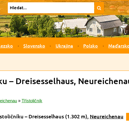
lezsko
Slovensko
Ukrajina
Polsko
Maďarsk
íku – Dreisesselhaus, Neureichena
eichenau
»
Třístoličník
stoličníku – Dreisesselhaus
(1.302 m)
,
Neureichenau