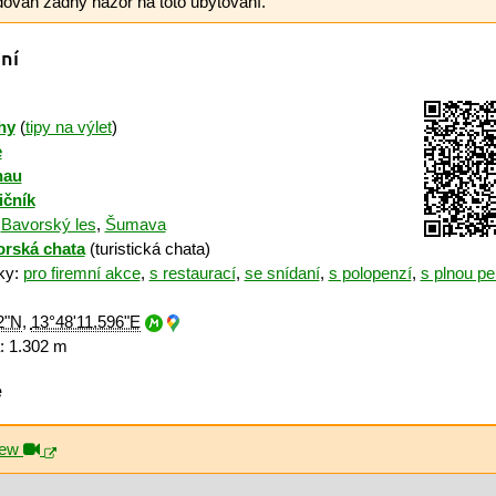
dován žádný názor na toto ubytování.
ní
hy
(
tipy na výlet
)
e
nau
ičník
:
Bavorský les
,
Šumava
orská chata
(turistická chata)
iky:
pro firemní akce
,
s restaurací
,
se snídaní
,
s polopenzí
,
s plnou pe
2"N
,
13°48'11.596"E
 1.302 m
ě
iew