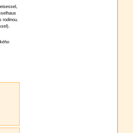
eisessel,
esselhaus
 rodinou.
sel).
zkého