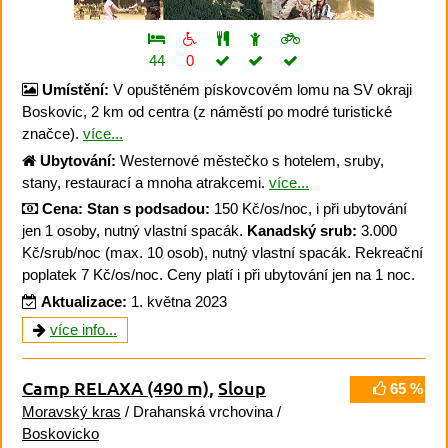
44
0
Umístění:
V opuštěném pískovcovém lomu na SV okraji
Boskovic, 2 km od centra (z náměstí po modré turistické
značce).
více...
Ubytování:
Westernové městečko s hotelem, sruby,
stany, restaurací a mnoha atrakcemi.
více...
Cena:
Stan s podsadou:
150 Kč/os/noc, i při ubytování
jen 1 osoby, nutný vlastní spacák.
Kanadský srub:
3.000
Kč/srub/noc (max. 10 osob), nutný vlastní spacák. Rekreační
poplatek 7 Kč/os/noc. Ceny platí i při ubytování jen na 1 noc.
Aktualizace:
1. května 2023
více info...
Camp RELAXA
(490 m)
,
Sloup
65 %
Moravský kras
/ Drahanská vrchovina /
Boskovicko