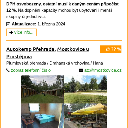
DPH osvobozeny, ostatní musí k daným cenám připočíst
12 %.
Na doplnění kapacity mohou být ubytováni i menší
skupiny či jednotlivci.
Aktualizace:
1. března 2024
více info...
Autokemp Přehrada
,
Mostkovice u
?? %
Prostějova
Plumlovská přehrada
/ Drahanská vrchovina /
Haná
zobraz telefonní číslo
atc@mostkovice.cz