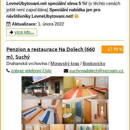
LevneUbytovani.net speciální sleva 5 %!
(v těchto cenách
ještě není započítána)
Speciální nabídka jen pro
návštěvníky LevneUbytovani.net!
Aktualizace:
1. února 2022
více info...
Penzion a restaurace Na Dolech
(660
70 %
m)
,
Suchý
Drahanská vrchovina /
Moravský kras
/
Boskovicko
zobraz telefonní číslo
suchynadolech@seznam.cz