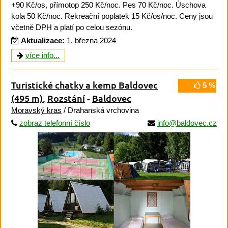
+90 Kč/os, přímotop 250 Kč/noc. Pes 70 Kč/noc. Úschova
kola 50 Kč/noc. Rekreační poplatek 15 Kč/os/noc. Ceny jsou
včetně DPH a platí po celou sezónu.
Aktualizace:
1. března 2024
více info...
Turistické chatky a kemp Baldovec
5 %
(495 m)
,
Rozstání
-
Baldovec
Moravský kras
/ Drahanská vrchovina
zobraz telefonní číslo
info@baldovec.cz