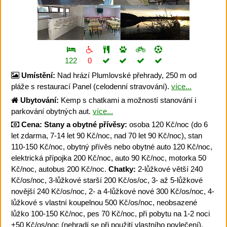
122
0
Umístění:
Nad hrází Plumlovské přehrady, 250 m od
pláže s restaurací Panel (celodenní stravování).
více...
Ubytování:
Kemp s chatkami a možností stanování i
parkování obytných aut.
více...
Cena:
Stany a obytné přívěsy:
osoba 120 Kč/noc (do 6
let zdarma, 7-14 let 90 Kč/noc, nad 70 let 90 Kč/noc), stan
110-150 Kč/noc, obytný přívěs nebo obytné auto 120 Kč/noc,
elektrická přípojka 200 Kč/noc, auto 90 Kč/noc, motorka 50
Kč/noc, autobus 200 Kč/noc.
Chatky:
2-lůžkové větší 240
Kč/os/noc, 3-lůžkové starší 200 Kč/os/oc, 3- až 5-lůžkové
novější 240 Kč/os/noc, 2- a 4-lůžkové nové 300 Kč/os/noc, 4-
lůžkové s vlastní koupelnou 500 Kč/os/noc, neobsazené
lůžko 100-150 Kč/noc, pes 70 Kč/noc, při pobytu na 1-2 noci
+50 Kč/os/noc (nehradí se při použití vlastního povlečení).