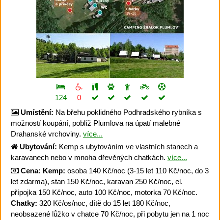
124
0
Umístění:
Na břehu poklidného Podhradského rybníka s
možností koupání, poblíž Plumlova na úpatí malebné
Drahanské vrchoviny.
více...
Ubytování:
Kemp s ubytováním ve vlastních stanech a
karavanech nebo v mnoha dřevěných chatkách.
více...
Cena:
Kemp:
osoba 140 Kč/noc (3-15 let 110 Kč/noc, do 3
let zdarma), stan 150 Kč/noc, karavan 250 Kč/noc, el.
přípojka 150 Kč/noc, auto 100 Kč/noc, motorka 70 Kč/noc.
Chatky:
320 Kč/os/noc, dítě do 15 let 180 Kč/noc,
neobsazené lůžko v chatce 70 Kč/noc, při pobytu jen na 1 noc