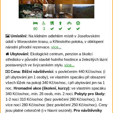
80
3
Umístění:
Na klidném odlehlém místě v Josefovském
údolí v Moravském krasu, u Křtinského potoka, v obklopení
národní přírodní rezervace.
více...
Ubytování:
Ekologické centrum, penzion a školicí
středisko v původní stavbě hutního hostince a železitých lázní
postavených ve švýcarském stylu.
více...
Cena:
Běžní návštěvníci:
s povlečením 440 Kč/os/noc (i
při ubytování jen 1 osoby), ve vlastním spacáku při obsazení
všech lůžek na pokoji 340 Kč/os/noc, i při ubytování jen na 1
noc.
Hromadné akce (školení, kurzy):
ve vlastním spacáku
340 Kč/os/noc, min. 26 osob, min. 2 noci.
Pobyty pro školy:
1-2 noci 310 Kč/os/noc (bez povlečení 280 Kč/os/noc), 3 a
více nocí 280 Kč/os/noc (bez povlečení 250 Kč/os/noc). Ceny
jsou platné celoročně (i v hlavní sezóně).
Pro návštěvníky