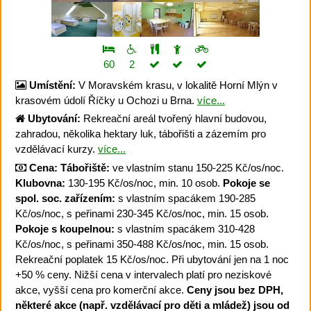
60
2
Umístění:
V Moravském krasu, v lokalitě Horní Mlýn v
krasovém údolí Říčky u Ochozi u Brna.
více...
Ubytování:
Rekreační areál tvořený hlavní budovou,
zahradou, několika hektary luk, tábořišti a zázemím pro
vzdělávací kurzy.
více...
Cena:
Tábořiště:
ve vlastním stanu 150-225 Kč/os/noc.
Klubovna:
130-195 Kč/os/noc, min. 10 osob.
Pokoje se
spol. soc. zařízením:
s vlastním spacákem 190-285
Kč/os/noc, s peřinami 230-345 Kč/os/noc, min. 15 osob.
Pokoje s koupelnou:
s vlastním spacákem 310-428
Kč/os/noc, s peřinami 350-488 Kč/os/noc, min. 15 osob.
Rekreační poplatek 15 Kč/os/noc. Při ubytování jen na 1 noc
+50 % ceny. Nižší cena v intervalech platí pro neziskové
akce, vyšší cena pro komerční akce.
Ceny jsou bez DPH,
některé akce (např. vzdělávací pro děti a mládež) jsou od