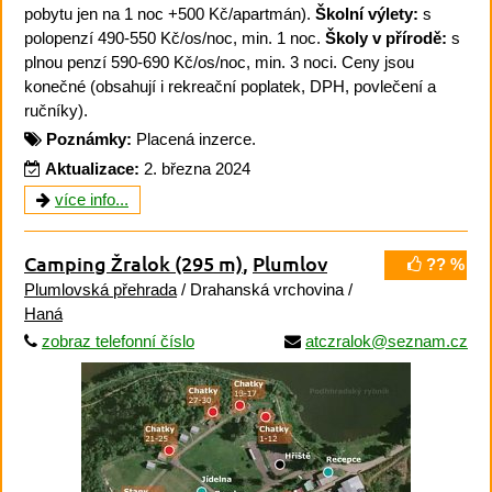
pobytu jen na 1 noc +500 Kč/apartmán).
Školní výlety:
s
polopenzí 490-550 Kč/os/noc, min. 1 noc.
Školy v přírodě:
s
plnou penzí 590-690 Kč/os/noc, min. 3 noci. Ceny jsou
konečné (obsahují i rekreační poplatek, DPH, povlečení a
ručníky).
Poznámky:
Placená inzerce.
Aktualizace:
2. března 2024
více info...
Camping Žralok
(295 m)
,
Plumlov
?? %
Plumlovská přehrada
/ Drahanská vrchovina /
Haná
zobraz telefonní číslo
atczralok@seznam.cz