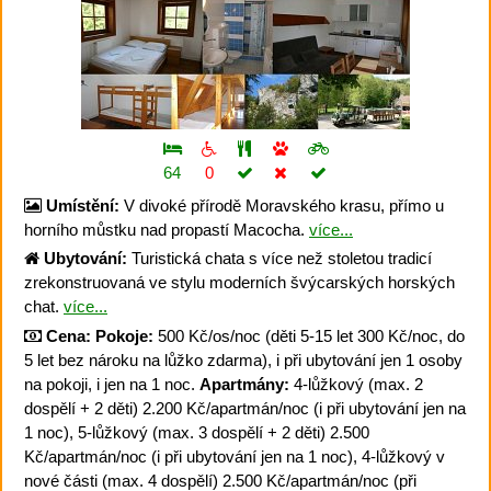
64
0
Umístění:
V divoké přírodě Moravského krasu, přímo u
horního můstku nad propastí Macocha.
více...
Ubytování:
Turistická chata s více než stoletou tradicí
zrekonstruovaná ve stylu moderních švýcarských horských
chat.
více...
Cena:
Pokoje:
500 Kč/os/noc (děti 5-15 let 300 Kč/noc, do
5 let bez nároku na lůžko zdarma), i při ubytování jen 1 osoby
na pokoji, i jen na 1 noc.
Apartmány:
4-lůžkový (max. 2
dospělí + 2 děti) 2.200 Kč/apartmán/noc (i při ubytování jen na
1 noc), 5-lůžkový (max. 3 dospělí + 2 děti) 2.500
Kč/apartmán/noc (i při ubytování jen na 1 noc), 4-lůžkový v
nové části (max. 4 dospělí) 2.500 Kč/apartmán/noc (při