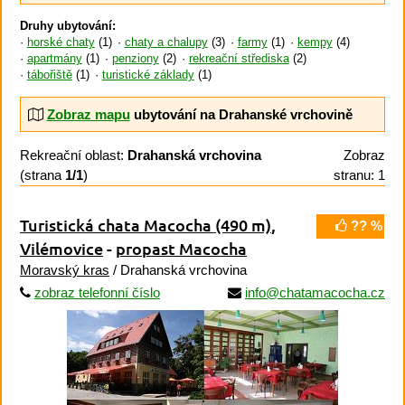
Druhy ubytování:
horské chaty
(1)
chaty a chalupy
(3)
farmy
(1)
kempy
(4)
apartmány
(1)
penziony
(2)
rekreační střediska
(2)
tábořiště
(1)
turistické základy
(1)
Zobraz mapu
ubytování na Drahanské vrchovině
Rekreační oblast:
Drahanská vrchovina
Zobraz
(strana
1/1
)
stranu: 1
Turistická chata Macocha
(490 m)
,
?? %
Vilémovice
-
propast Macocha
Moravský kras
/ Drahanská vrchovina
zobraz telefonní číslo
info@chatamacocha.cz