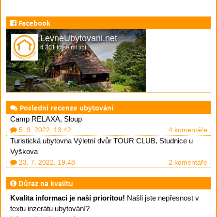
Facebook
LevneUbytovani.net
4 301 to se mi líbí
Poslední recenze ubytování
Camp RELAXA, Sloup
5. 9. 2022, 13.42
4 komentáře
Turistická ubytovna Výletní dvůr TOUR CLUB, Studnice u
Vyškova
23. 7. 2022, 19.48
2 komentáře
Důraz na kvalitu
Kvalita informací je naší prioritou!
Našli jste nepřesnost v
textu inzerátu ubytování?