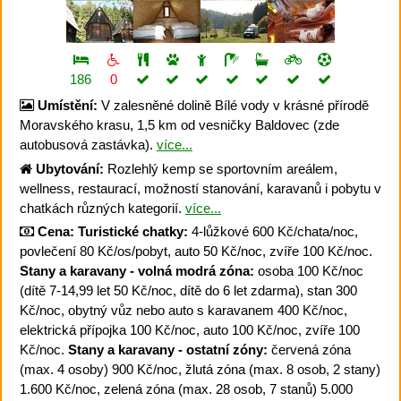
186
0
Umístění:
V zalesněné dolině Bílé vody v krásné přírodě
Moravského krasu, 1,5 km od vesničky Baldovec (zde
autobusová zastávka).
více...
Ubytování:
Rozlehlý kemp se sportovním areálem,
wellness, restaurací, možností stanování, karavanů i pobytu v
chatkách různých kategorií.
více...
Cena:
Turistické chatky:
4-lůžkové 600 Kč/chata/noc,
povlečení 80 Kč/os/pobyt, auto 50 Kč/noc, zvíře 100 Kč/noc.
Stany a karavany - volná modrá zóna:
osoba 100 Kč/noc
(dítě 7-14,99 let 50 Kč/noc, dítě do 6 let zdarma), stan 300
Kč/noc, obytný vůz nebo auto s karavanem 400 Kč/noc,
elektrická přípojka 100 Kč/noc, auto 100 Kč/noc, zvíře 100
Kč/noc.
Stany a karavany - ostatní zóny:
červená zóna
(max. 4 osoby) 900 Kč/noc, žlutá zóna (max. 8 osob, 2 stany)
1.600 Kč/noc, zelená zóna (max. 28 osob, 7 stanů) 5.000