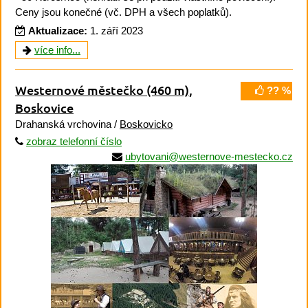
Ceny jsou konečné (vč. DPH a všech poplatků).
Aktualizace:
1. září 2023
více info...
Westernové městečko
(460 m)
,
?? %
Boskovice
Drahanská vrchovina /
Boskovicko
zobraz telefonní číslo
ubytovani@westernove-mestecko.cz