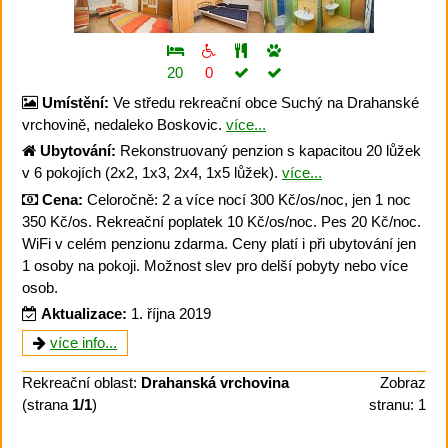
20
0
Umístění:
Ve středu rekreační obce Suchý na Drahanské
vrchovině, nedaleko Boskovic.
více...
Ubytování:
Rekonstruovaný penzion s kapacitou 20 lůžek
v 6 pokojích (2x2, 1x3, 2x4, 1x5 lůžek).
více...
Cena:
Celoročně: 2 a více nocí 300 Kč/os/noc, jen 1 noc
350 Kč/os. Rekreační poplatek 10 Kč/os/noc. Pes 20 Kč/noc.
WiFi v celém penzionu zdarma. Ceny platí i při ubytování jen
1 osoby na pokoji. Možnost slev pro delší pobyty nebo více
osob.
Aktualizace:
1. října 2019
více info...
Rekreační oblast:
Drahanská vrchovina
Zobraz
(strana
1/1
)
stranu: 1