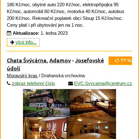
180 Kč/noc, obytné auto 220 Kč/noc, elektropřípojka 95
Kč/noc, automobil 60 Kč/noc, motorka 40 Kč/noc, autobus
200 Kč/noc. Rekreační poplatek obci Sloup 15 Kč/os/noc.
Ceny platí i při ubytování jen na 1 noc.
Aktualizace:
1. ledna 2023
více info...
Chata Švýcárna
,
Adamov
-
Josefovské
?? %
údolí
Moravský kras
/ Drahanská vrchovina
zobraz telefonní číslo
EVC.Svycarna@centrum.cz