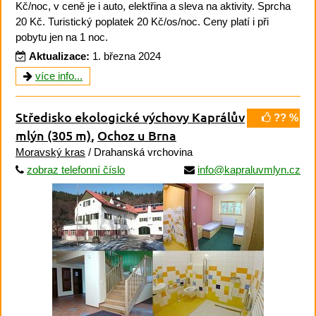
Kč/noc, v ceně je i auto, elektřina a sleva na aktivity. Sprcha
20 Kč. Turistický poplatek 20 Kč/os/noc. Ceny platí i při
pobytu jen na 1 noc.
Aktualizace:
1. března 2024
více info...
Středisko ekologické výchovy Kaprálův
?? %
mlýn
(305 m)
,
Ochoz u Brna
Moravský kras
/ Drahanská vrchovina
zobraz telefonní číslo
info@kapraluvmlyn.cz