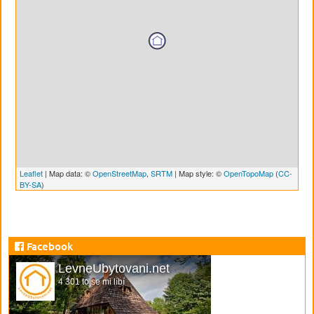
Leaflet
| Map data: ©
OpenStreetMap
,
SRTM
| Map style: ©
OpenTopoMap
(
CC-
BY-SA
)
Facebook
LevneUbytovani.net
4 301 to se mi líbí