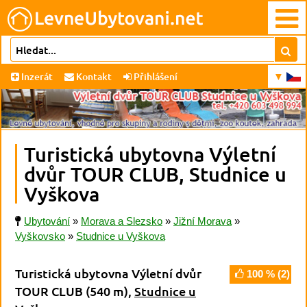
Inzerát
Kontakt
Přihlášení
Turistická ubytovna Výletní
dvůr TOUR CLUB, Studnice u
Vyškova
Ubytování
»
Morava a Slezsko
»
Jižní Morava
»
Vyškovsko
»
Studnice u Vyškova
Turistická ubytovna Výletní dvůr
100
% (
2
)
TOUR CLUB
(540 m)
,
Studnice u