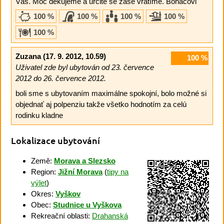
Vás. Moc děkujeme a určitě se zase vrátíme. Boháčovi
100 %
100 %
100 %
100 %
100 %
Zuzana
(17. 9. 2012, 10.59)
100
%
Uživatel zde byl ubytován od 23. července
2012 do 26. července 2012.
boli sme s ubytovaním maximálne spokojní, bolo možné si
objednať aj polpenziu takže všetko hodnotím za celú
rodinku kladne
Lokalizace ubytování
Země:
Morava a Slezsko
Region:
Jižní Morava
(
tipy na
výlet
)
Okres:
Vyškov
Obec:
Studnice u Vyškova
Rekreační oblasti:
Drahanská