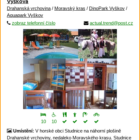
Vyškova
Drahanská vrchovina
/
Moravský kras
/
DinoPark Vyškov
/
Aquapark Vyškov
zobraz telefonní číslo
actual.trend@post.cz
10
10
Umístění:
V horské obci Studnice na náhorní plošině
Drahanské vrchoviny, nedaleko Moravského krasu. Studnice