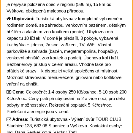
je nejvýše položená obec v regionu (596 m), 15 km od
Vyškova, obklopená malebnou přírodou.
Ubytování:
Turistická ubytovna v kompletně vybaveném
rodinném domě, se zahradou, venkovním bazénem, dětským
hřištěm a vlastním zoo koutkem (poníci). Ubytovna má
kapacitu 10 lůžek. V domě je předsíň, 3 pokoje, vybavená
kuchyňka + jídelna, 2x soc. zařízení, TV, WiFi. Vlastní
parkoviště a zahrada (bazén, megatrampolína, houpačky,
venkovní ohniště, zoo koutek a poníci). Úschova kol i lyží.
Bezbarierový přístup v celém areálu. Vhodné také pro
přátelské srazy – k dispozici velká společenská místnost.
Možnost stravování: menu-večeře, grilování nebo kotlíkové
vaření na ohništi.
Cena:
Celoročně: 1-4 osoby 250 Kč/os/noc, 5-10 osob 200
Kč/os/noc. Ceny platí při ubytování na 2 a více nocí, pro delší
pobyty možnost slev. Rekreační poplatek 5 Kč/os/noc.
Povlečení a energie jsou v ceně.
Adresa:
Turistická ubytovna - Výletní dvůr TOUR CLUB,
Studnice 138, 683 08 Studnice u Vyškova. Kontaktní osoby:
Ing. Dana Šenkeříková, Václav Trefil.