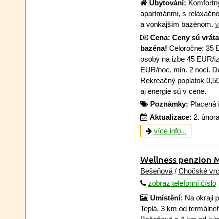
Ubytování:
Komfortný
apartmánmi, s relaxačn
a vonkajším bazénom.
v
Cena:
Ceny sú vráta
bazéna!
Celoročne: 35 E
osoby na izbe 45 EUR/izb
EUR/noc, min. 2 noci. D
Rekreačný poplatok 0,50
aj energie sú v cene.
Poznámky:
Placená 
Aktualizace:
2. únor
více info...
Wellness penzion 
Bešeňová
/
Chočské vr
zobraz telefonní číslo
Umístění:
Na okraji 
Teplá, 3 km od termálne