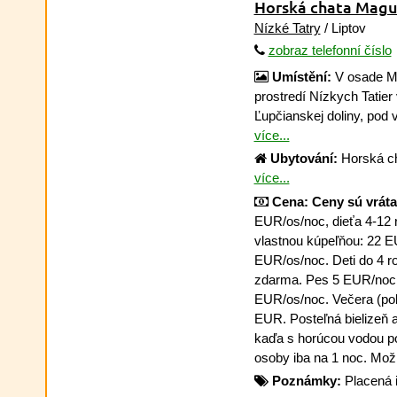
Horská chata Mag
Nízké Tatry
/ Liptov
zobraz telefonní číslo
Umístění:
V osade M
prostredí Nízkych Tatier
Ľupčianskej doliny, pod v
více...
Ubytování:
Horská ch
více...
Cena:
Ceny sú vráta
EUR/os/noc, dieťa 4-12 
vlastnou kúpeľňou: 22 E
EUR/os/noc. Deti do 4 r
zdarma. Pes 5 EUR/noc.
EUR/os/noc. Večera (poli
EUR. Posteľná bielizeň a
kaďa s horúcou vodou po
osoby iba na 1 noc. Možné
Poznámky:
Placená 