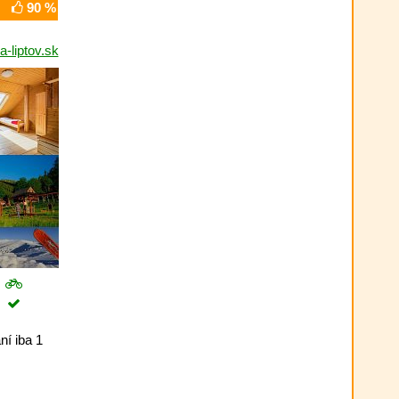
90 %
-liptov.sk
ní iba 1