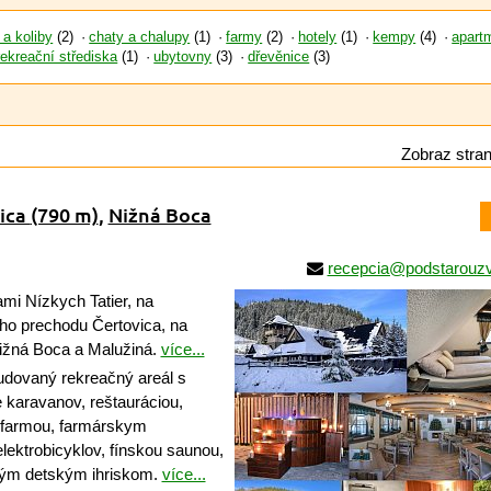
 a koliby
(2)
chaty a chalupy
(1)
farmy
(2)
hotely
(1)
kempy
(4)
apart
rekreační střediska
(1)
ubytovny
(3)
dřevěnice
(3)
Zobraz stran
nica
(790 m)
,
Nižná Boca
recepcia@podstarouzv
mi Nízkych Tatier, na
ého prechodu Čertovica, na
žná Boca a Malužiná.
více...
ovaný rekreačný areál s
karavanov, reštauráciou,
ifarmou, farmárskym
ektrobicyklov, fínskou saunou,
kým detským ihriskom.
více...