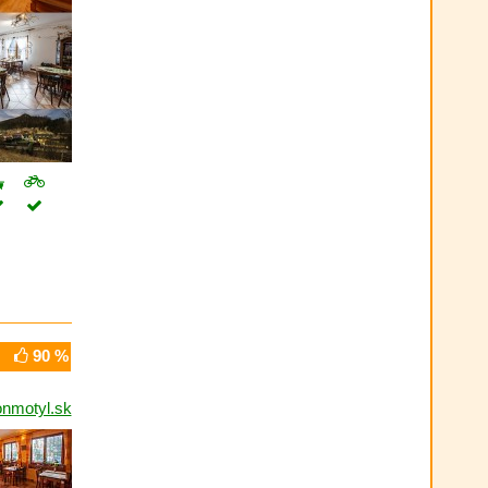
90 %
onmotyl.sk