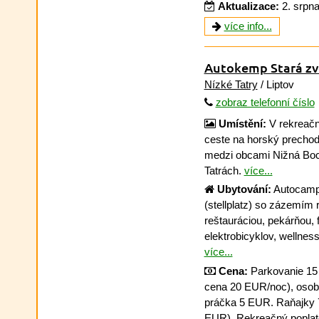
Aktualizace:
2. srpn
více info...
Autokemp Stará z
Nízké Tatry
/ Liptov
zobraz telefonní číslo
Umístění:
V rekreačn
ceste na horský prechod 
medzi obcami Nižná Boc
Tatrách.
více...
Ubytování:
Autocampi
(stellplatz) so zázemím 
reštauráciou, pekárňou,
elektrobicyklov, wellne
více...
Cena:
Parkovanie 15
cena 20 EUR/noc), osob
práčka 5 EUR. Raňajky 
EUR). Rekreačný poplat