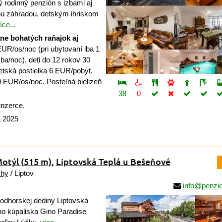
 rodinný penzión s izbami aj
ou záhradou, detským ihriskom
íce...
ne bohatých raňajok aj
UR/os/noc (pri ubytovaní iba 1
a/noc), deti do 12 rokov 30
etská postielka 6 EUR/pobyt.
 EUR/os/noc. Posteľná bielizeň
38
0
inzerce.
a 2025
Motýl
(515 m)
,
Liptovská Teplá u Bešeňové
chy
/ Liptov
info@penzi
podhorskej dediny Liptovská
ho kúpaliska Gino Paradise