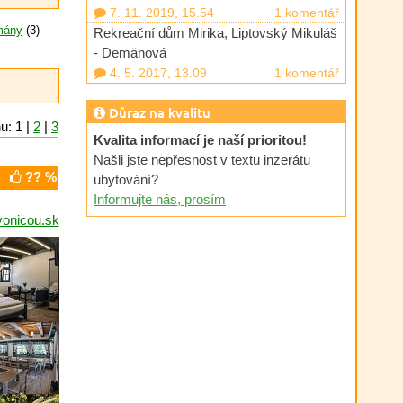
7. 11. 2019, 15.54
1 komentář
mány
(3)
Rekreační dům Mirika, Liptovský Mikuláš
- Demänová
4. 5. 2017, 13.09
1 komentář
Důraz na kvalitu
u: 1 |
2
|
3
Kvalita informací je naší prioritou!
Našli jste nepřesnost v textu inzerátu
?? %
ubytování?
Informujte nás, prosím
onicou.sk