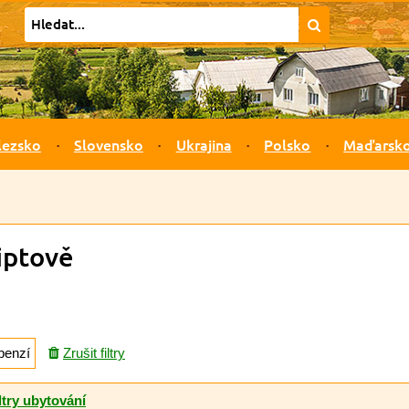
lezsko
Slovensko
Ukrajina
Polsko
Maďarsk
iptově
penzí
Zrušit filtry
ltry ubytování