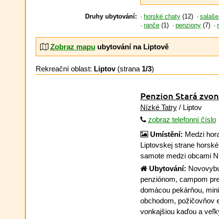
Druhy ubytování:
horské chaty
(12)
salaše
ranče
(1)
penziony
(7)
Zobraz mapu
ubytování na Liptově
Rekreační oblast:
Liptov
(strana
1/3
)
Penzion Stará zvo
Nízké Tatry
/ Liptov
zobraz telefonní číslo
Umístění:
Medzi hora
Liptovskej strane horsk
samote medzi obcami Ni
Ubytování:
Novovybud
penziónom, campom pre 
domácou pekárňou, min
obchodom, požičovňov el
vonkajšiou kaďou a veľ