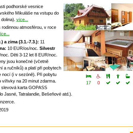
ásti podhorské vesnice
vského Mikuláše na vstupu do
 dolina).
více...
 rodinnou atmosférou, v roce
íce...
.) a zima (3.1.-7.3.):
11
na:
10 EUR/os/noc.
Silvestr
oc. Děti 3-12 let 8 EUR/noc.
ny jsou konečné (včetně
 a ručníků) a platí při pobytech
 nocí (i v sezóně). Při pobytu
o vířivky na 20 minut zdarma.
17
0
 i slevová karta GOPASS
o Jasné, Tatralandie, Bešeňové atd.).
inzerce.
 2019