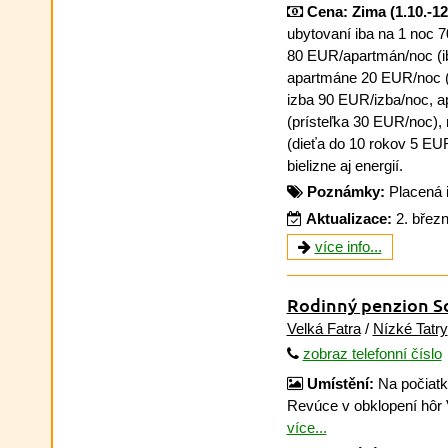
Cena:
Zima (1.10.-12.
ubytovaní iba na 1 noc 
80 EUR/apartmán/noc (ib
apartmáne 20 EUR/noc (
izba 90 EUR/izba/noc, 
(prísteľka 30 EUR/noc),
(dieťa do 10 rokov 5 EU
bielizne aj energií.
Poznámky:
Placená 
Aktualizace:
2. břez
více info...
Rodinný penzion So
Velká Fatra
/
Nízké Tatry
zobraz telefonní číslo
Umístění:
Na počiatk
Revúce v obklopení hôr V
více...