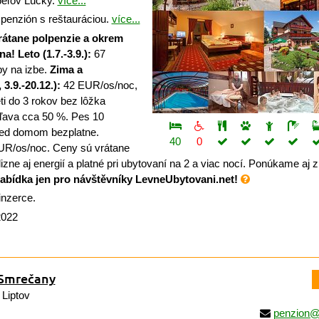
eľov Lúčky.
více...
penzión s reštauráciou.
více...
rátane polpenzie a okrem
na!
Leto (1.7.-3.9.):
67
y na izbe.
Zima a
3.9.-20.12.):
42 EUR/os/noc,
ti do 3 rokov bez lôžka
zľava cca 50 %. Pes 10
ed domom bezplatne.
40
0
UR/os/noc. Ceny sú vrátane
izne aj energií a platné pri ubytovaní na 2 a viac nocí. Ponúkame aj 
nabídka jen pro návštěvníky LevneUbytovani.net!
inzerce.
2022
Smrečany
 Liptov
penzion@