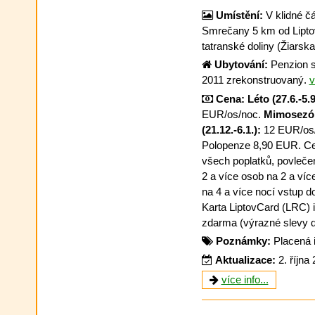
Umístění:
V klidné č
Smrečany 5 km od Lipto
tatranské doliny (Žiarska
Ubytování:
Penzion s
2011 zrekonstruovaný.
v
Cena:
Léto (27.6.-5.9
EUR/os/noc.
Mimosezó
(21.12.-6.1.):
12 EUR/os/n
Polopenze 8,90 EUR. Ce
všech poplatků, povlečení
2 a více osob na 2 a více
na 4 a více nocí vstup d
Karta LiptovCard (LRC)
zdarma (výrazné slevy d
Poznámky:
Placená 
Aktualizace:
2. října
více info...