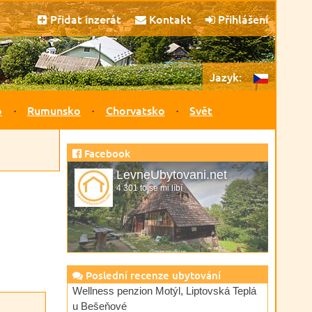
Přidat inzerát
Kontakt
Přihlášení
Jazyk:
o
Rumunsko
Chorvatsko
Svět
Facebook
LevneUbytovani.net
4 301 to se mi líbí
Poslední recenze ubytování
Wellness penzion Motýl, Liptovská Teplá
u Bešeňové