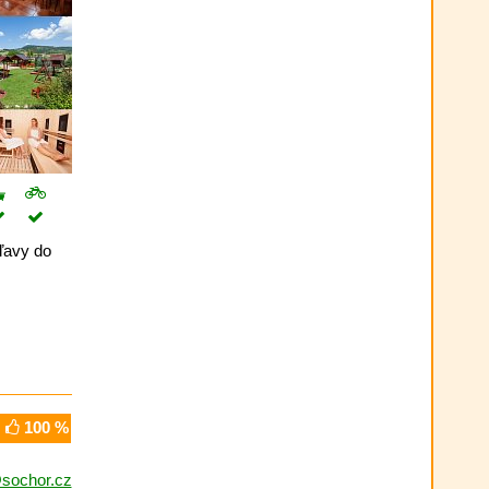
zľavy do
100 %
sochor.cz