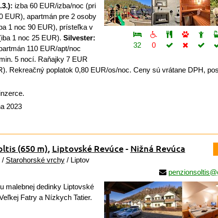
3.):
izba 60 EUR/izba/noc (pri
70 EUR), apartmán pre 2 osoby
a 1 noc 90 EUR), prísteľka v
iba 1 noc 25 EUR).
Silvester:
32
0
apartmán 110 EUR/apt/noc
 min. 5 nocí. Raňajky 7 EUR
R). Rekreačný poplatok 0,80 EUR/os/noc. Ceny sú vrátane DPH, pos
inzerce.
na 2023
ltis
(650 m)
,
Liptovské Revúce
-
Nižná Revúca
/
Starohorské vrchy
/ Liptov
penzionsoltis@
u malebnej dedinky Liptovské
eľkej Fatry a Nízkych Tatier.