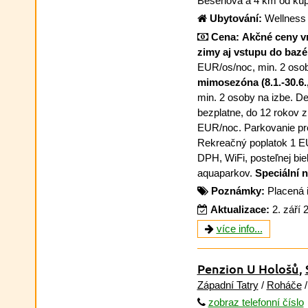
Bešeňová a 4 km od kúp
Ubytování:
Wellness 
Cena:
Akčné ceny v
zimy aj vstupu do bazé
EUR/os/noc, min. 2 osob
mimosezóna (8.1.-30.6., 
min. 2 osoby na izbe. De
bezplatne, do 12 rokov 
EUR/noc. Parkovanie pr
Rekreačný poplatok 1 E
DPH, WiFi, posteľnej biel
aquaparkov.
Speciální 
Poznámky:
Placená 
Aktualizace:
2. září 
více info...
Penzion U Hološů
,
Západní Tatry
/
Roháče
/
zobraz telefonní číslo