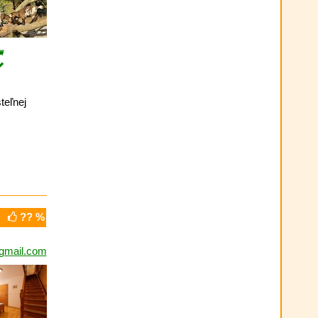
teľnej
?? %
gmail.com