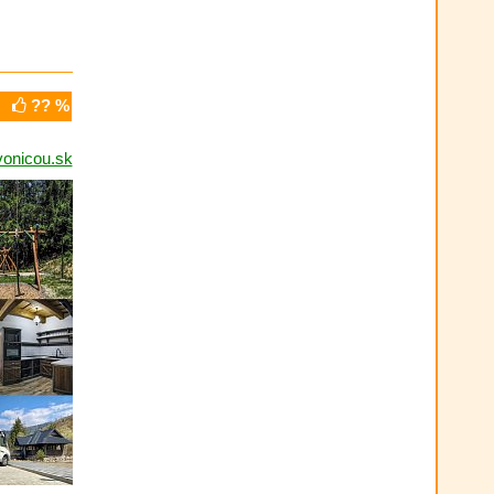
?? %
onicou.sk