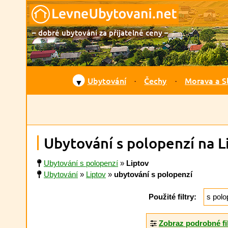
– dobré ubytování za přijatelné ceny –
Ubytování
Čechy
Morava a S
▼
Ubytování s polopenzí na L
Ubytování s polopenzí
»
Liptov
Ubytování
»
Liptov
»
ubytování s polopenzí
Použité filtry:
s polo
Zobraz podrobné fi