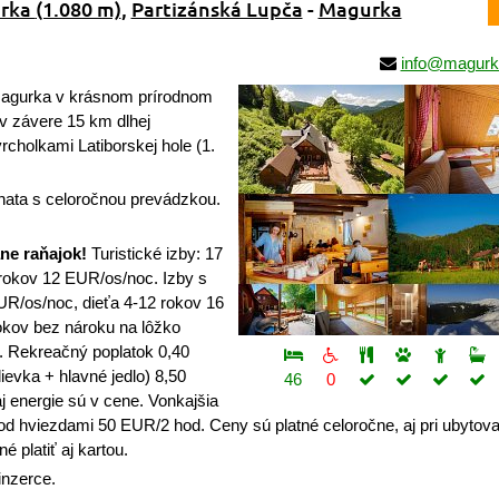
urka
(1.080 m)
,
Partizánská Lupča
-
Magurka
info@magurka
agurka v krásnom prírodnom
 v závere 15 km dlhej
rcholkami Latiborskej hole (1.
ata s celoročnou prevádzkou.
ne raňajok!
Turistické izby: 17
rokov 12 EUR/os/noc. Izby s
UR/os/noc, dieťa 4-12 rokov 16
okov bez nároku na lôžko
 Rekreačný poplatok 0,40
evka + hlavné jedlo) 8,50
46
0
j energie sú v cene. Vonkajšia
d hviezdami 50 EUR/2 hod. Ceny sú platné celoročne, aj pri ubytova
 platiť aj kartou.
inzerce.