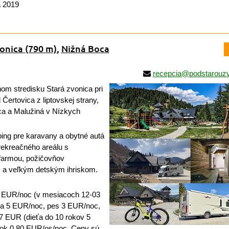
a 2019
vonica
(790 m)
,
Nižná Boca
recepcia@podstarouzv
om stredisku Stará zvonica pri
Čertovica z liptovskej strany,
a a Malužiná v Nízkych
ng pre karavany a obytné autá
rekreačného areálu s
 farmou, požičovňov
ss a veľkým detským ihriskom.
 EUR/noc (v mesiacoch 12-03
a 5 EUR/noc, pes 3 EUR/noc,
7 EUR (dieťa do 10 rokov 5
ok 0,80 EUR/os/noc. Ceny sú