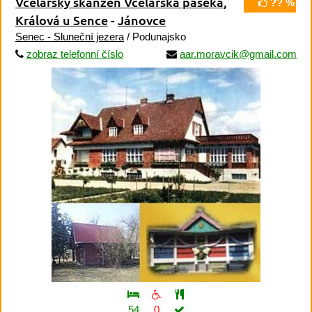
Včelařský skanzen Včelařská paseka
,
?? %
Králová u Sence
-
Jánovce
Senec - Sluneční jezera
/ Podunajsko
zobraz telefonní číslo
aar.moravcik@gmail.com
54
0