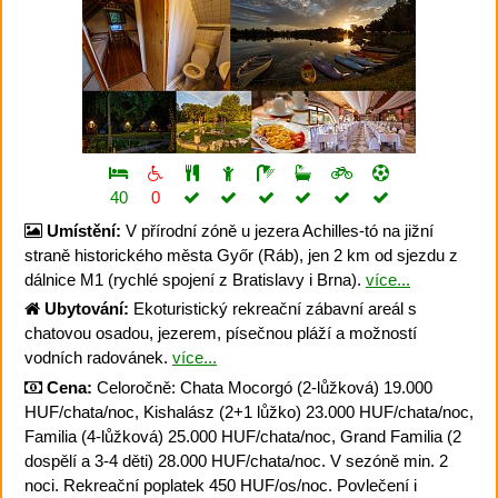
40
0
Umístění:
V přírodní zóně u jezera Achilles-tó na jižní
straně historického města Győr (Ráb), jen 2 km od sjezdu z
dálnice M1 (rychlé spojení z Bratislavy i Brna).
více...
Ubytování:
Ekoturistický rekreační zábavní areál s
chatovou osadou, jezerem, písečnou pláží a možností
vodních radovánek.
více...
Cena:
Celoročně: Chata Mocorgó (2-lůžková) 19.000
HUF/chata/noc, Kishalász (2+1 lůžko) 23.000 HUF/chata/noc,
Familia (4-lůžková) 25.000 HUF/chata/noc, Grand Familia (2
dospělí a 3-4 děti) 28.000 HUF/chata/noc. V sezóně min. 2
noci. Rekreační poplatek 450 HUF/os/noc. Povlečení i