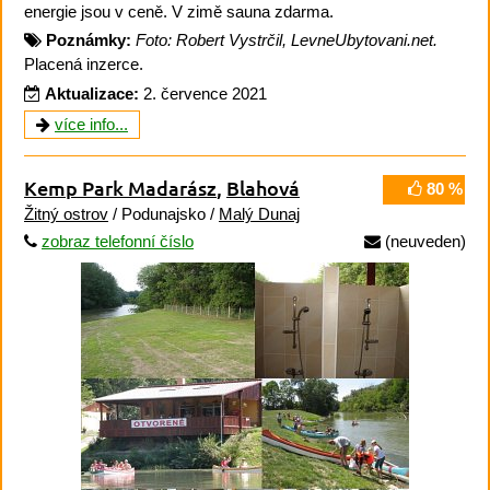
energie jsou v ceně. V zimě sauna zdarma.
Poznámky:
Foto: Robert Vystrčil, LevneUbytovani.net.
Placená inzerce.
Aktualizace:
2. července 2021
více info...
Kemp Park Madarász
,
Blahová
80 %
Žitný ostrov
/ Podunajsko /
Malý Dunaj
zobraz telefonní číslo
(neuveden)