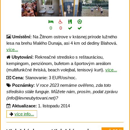
0
0
Umístění:
Na Žitnom ostrove v krásnej prírode lužného
lesa na brehu Malého Dunaja, asi 4 km od dediny Blahová.
více...
Ubytování:
Rekreačné stredisko s reštauráciou,
kempingom, penziónom, bufetom a športovým areálom
(multifunkčné ihriská, beach volejbal, tenisový kurt).
více...
Cena:
Stanovanie: 3 EUR/os/noc.
Poznámky:
V roce 2023 nemáme ověřeno, zda toto
středisko stále funguje. Můžete nám, prosím, podat zprávu
(info@levneubytovani.net)?
Aktualizace:
1. listopadu 2014
více info...