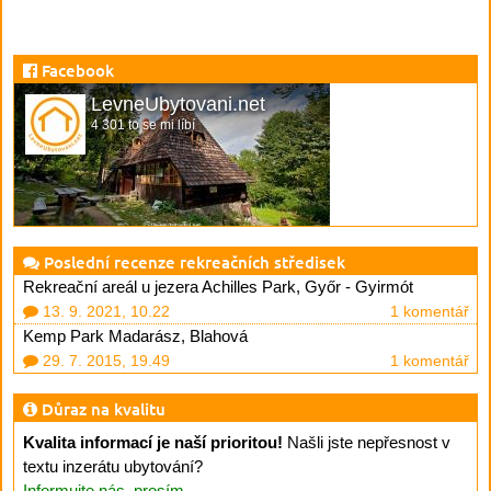
Facebook
LevneUbytovani.net
4 301 to se mi líbí
Poslední recenze rekreačních středisek
Rekreační areál u jezera Achilles Park, Győr - Gyirmót
13. 9. 2021, 10.22
1 komentář
Kemp Park Madarász, Blahová
29. 7. 2015, 19.49
1 komentář
Důraz na kvalitu
Kvalita informací je naší prioritou!
Našli jste nepřesnost v
textu inzerátu ubytování?
Informujte nás, prosím