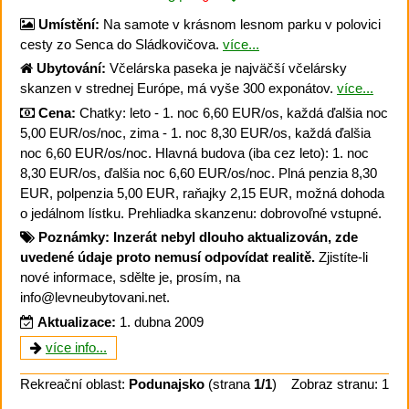
Umístění:
Na samote v krásnom lesnom parku v polovici
cesty zo Senca do Sládkovičova.
více...
Ubytování:
Včelárska paseka je najväčší včelársky
skanzen v strednej Európe, má vyše 300 exponátov.
více...
Cena:
Chatky: leto - 1. noc 6,60 EUR/os, každá ďalšia noc
5,00 EUR/os/noc, zima - 1. noc 8,30 EUR/os, každá ďalšia
noc 6,60 EUR/os/noc. Hlavná budova (iba cez leto): 1. noc
8,30 EUR/os, ďalšia noc 6,60 EUR/os/noc. Plná penzia 8,30
EUR, polpenzia 5,00 EUR, raňajky 2,15 EUR, možná dohoda
o jedálnom lístku. Prehliadka skanzenu: dobrovoľné vstupné.
Poznámky:
Inzerát nebyl dlouho aktualizován, zde
uvedené údaje proto nemusí odpovídat realitě.
Zjistíte-li
nové informace, sdělte je, prosím, na
info@levneubytovani.net.
Aktualizace:
1. dubna 2009
více info...
Rekreační oblast:
Podunajsko
(strana
1/1
)
Zobraz stranu: 1