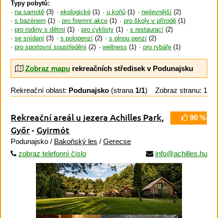
Typy pobytů:
na samotě
(3)
ekologické
(1)
u koňů
(1)
nejlevnější
(2)
s bazénem
(1)
pro firemní akce
(1)
pro školy v přírodě
(1)
pro rodiny s dětmi
(1)
pro cyklisty
(1)
s restaurací
(2)
se snídaní
(3)
s polopenzí
(2)
s plnou penzí
(2)
pro sportovní soustředění
(2)
wellness
(1)
pro rybáře
(1)
Zobraz mapu
rekreačních středisek v Podunajsku
Rekreační oblast:
Podunajsko
(strana
1/1
)
Zobraz stranu: 1
Rekreační areál u jezera Achilles Park
,
90 %
Győr
-
Gyirmót
Podunajsko /
Bakoňský les
/
Gerecse
zobraz telefonní číslo
info@achilles.hu