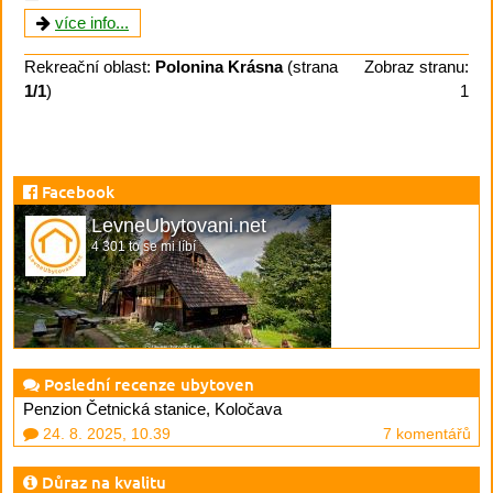
více info...
Rekreační oblast:
Polonina Krásna
(strana
Zobraz stranu:
1/1
)
1
Facebook
LevneUbytovani.net
4 301 to se mi líbí
Poslední recenze ubytoven
Penzion Četnická stanice, Koločava
24. 8. 2025, 10.39
7 komentářů
Důraz na kvalitu