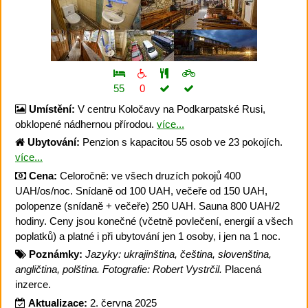
55
0
Umístění:
V centru Koločavy na Podkarpatské Rusi,
obklopené nádhernou přírodou.
více...
Ubytování:
Penzion s kapacitou 55 osob ve 23 pokojích.
více...
Cena:
Celoročně: ve všech druzích pokojů 400
UAH/os/noc. Snídaně od 100 UAH, večeře od 150 UAH,
polopenze (snídaně + večeře) 250 UAH. Sauna 800 UAH/2
hodiny. Ceny jsou konečné (včetně povlečení, energií a všech
poplatků) a platné i při ubytování jen 1 osoby, i jen na 1 noc.
Poznámky:
Jazyky: ukrajinština, čeština, slovenština,
angličtina, polština. Fotografie: Robert Vystrčil.
Placená
inzerce.
Aktualizace:
2. června 2025