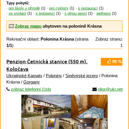
Typy pobytů:
pro školy v přírodě
(1)
pro cyklisty
(1)
s restaurací
(1)
se snídaní
(1)
s polopenzí
(1)
s plnou penzí
(1)
wellness
(1)
Zobraz mapu
ubytoven na polonině Krásna
Rekreační oblast:
Polonina Krásna
(strana
Zobraz stranu:
1/1
)
1
Penzion Četnická stanice
(550 m)
,
85 %
Koločava
Ukrajinské Karpaty
/
Poloniny
/
Siněvirské jezero
/ Polonina
Krásna /
Gorgany
zobraz telefonní číslo
olior@ukr.net