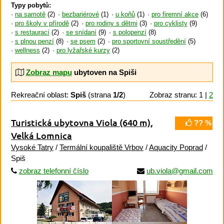
Typy pobytů:
na samotě
(2)
bezbariérové
(1)
u koňů
(1)
pro firemní akce
(6)
pro školy v přírodě
(2)
pro rodiny s dětmi
(3)
pro cyklisty
(9)
s restaurací
(2)
se snídaní
(9)
s polopenzí
(8)
s plnou penzí
(8)
se psem
(2)
pro sportovní soustředění
(5)
wellness
(2)
pro lyžařské kurzy
(2)
Zobraz mapu
ubytoven na Spiši
Rekreační oblast:
Spiš
(strana
1/2
)
Zobraz stranu: 1 |
2
Turistická ubytovna Viola
(640 m)
,
?? %
Velká Lomnica
Vysoké Tatry
/
Termální koupaliště Vrbov
/
Aquacity Poprad
/
Spiš
zobraz telefonní číslo
ub.viola@gmail.com