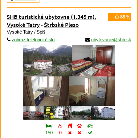
SHB turistická ubytovna
(1.345 m)
,
88 %
Vysoké Tatry
-
Štrbské Pleso
Vysoké Tatry
/ Spiš
zobraz telefonní číslo
ubytovanie@shb.sk
150
0