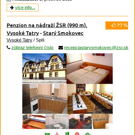
více info...
Penzion na nádraží ŽSR
(990 m)
,
?? %
Vysoké Tatry
-
Starý Smokovec
Vysoké Tatry
/ Spiš
zobraz telefonní číslo
recepciastarysmokovec@zsr.sk