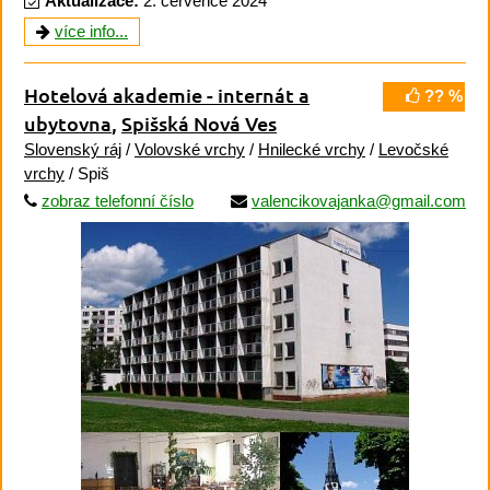
Aktualizace:
2. července 2024
více info...
Hotelová akademie - internát a
?? %
ubytovna
,
Spišská Nová Ves
Slovenský ráj
/
Volovské vrchy
/
Hnilecké vrchy
/
Levočské
vrchy
/ Spiš
zobraz telefonní číslo
valencikovajanka@gmail.com