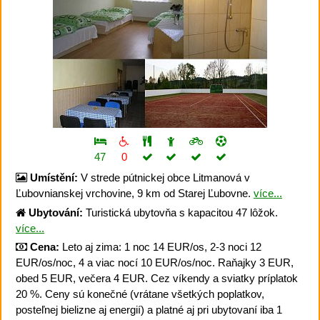
47
0
Umístění:
V strede pútnickej obce Litmanová v
Ľubovnianskej vrchovine, 9 km od Starej Ľubovne.
více...
Ubytování:
Turistická ubytovňa s kapacitou 47 lôžok.
více...
Cena:
Leto aj zima: 1 noc 14 EUR/os, 2-3 noci 12
EUR/os/noc, 4 a viac nocí 10 EUR/os/noc. Raňajky 3 EUR,
obed 5 EUR, večera 4 EUR. Cez víkendy a sviatky príplatok
20 %. Ceny sú konečné (vrátane všetkých poplatkov,
posteľnej bielizne aj energií) a platné aj pri ubytovaní iba 1