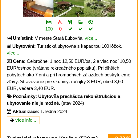
100
0
Umístění:
V meste Stará Ľubovňa.
více...
Ubytování:
Turistická ubytovňa s kapacitou 100 lôžok.
více...
Cena:
Celoročne: 1 noc 12,50 EUR/os, 2 a viac nocí 10,50
EUR/os/noc (vrátane rekreačného poplatku). Pri dlhších
pobytoch ako 7 dní a pri hromadných zájazdoch poskytujeme
zľavy. Stravovanie pre skupiny: raňajky 3 EUR, obed 3,60
EUR, večera 3,40 EUR.
Poznámky:
Ubytovňa prechádza rekonštrukciou a
ubytovanie nie je možné.
(stav 2024)
Aktualizace:
1. ledna 2024
více info...
Turistická ubytovna Krečno
(530 m)
,