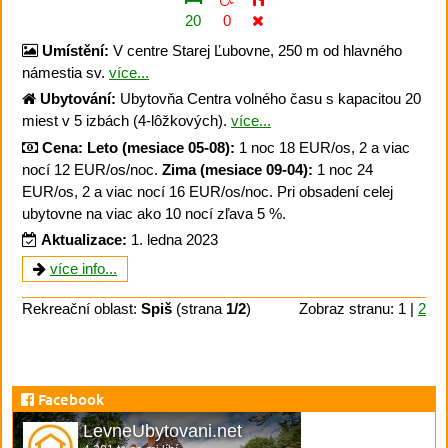
20
0
Umístění:
V centre Starej Ľubovne, 250 m od hlavného
námestia sv.
více...
Ubytování:
Ubytovňa Centra volného času s kapacitou 20
miest v 5 izbách (4-lôžkových).
více...
Cena:
Leto (mesiace 05-08):
1 noc 18 EUR/os, 2 a viac
nocí 12 EUR/os/noc.
Zima (mesiace 09-04):
1 noc 24
EUR/os, 2 a viac nocí 16 EUR/os/noc. Pri obsadení celej
ubytovne na viac ako 10 nocí zľava 5 %.
Aktualizace:
1. ledna 2023
více info...
Rekreační oblast:
Spiš
(strana
1/2
)
Zobraz stranu: 1 |
2
Facebook
LevneUbytovani.net