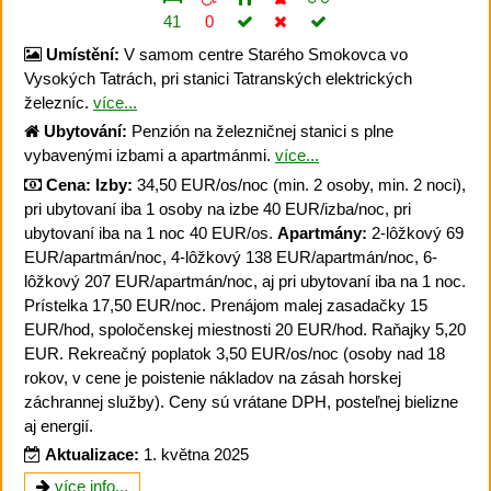
41
0
Umístění:
V samom centre Starého Smokovca vo
Vysokých Tatrách, pri stanici Tatranských elektrických
železníc.
více...
Ubytování:
Penzión na železničnej stanici s plne
vybavenými izbami a apartmánmi.
více...
Cena:
Izby:
34,50 EUR/os/noc (min. 2 osoby, min. 2 noci),
pri ubytovaní iba 1 osoby na izbe 40 EUR/izba/noc, pri
ubytovaní iba na 1 noc 40 EUR/os.
Apartmány:
2-lôžkový 69
EUR/apartmán/noc, 4-lôžkový 138 EUR/apartmán/noc, 6-
lôžkový 207 EUR/apartmán/noc, aj pri ubytovaní iba na 1 noc.
Prístelka 17,50 EUR/noc. Prenájom malej zasadačky 15
EUR/hod, spoločenskej miestnosti 20 EUR/hod. Raňajky 5,20
EUR. Rekreačný poplatok 3,50 EUR/os/noc (osoby nad 18
rokov, v cene je poistenie nákladov na zásah horskej
záchrannej služby). Ceny sú vrátane DPH, posteľnej bielizne
aj energií.
Aktualizace:
1. května 2025
více info...