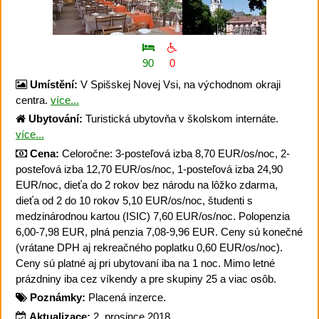
90
0
Umístění:
V Spišskej Novej Vsi, na východnom okraji
centra.
více...
Ubytování:
Turistická ubytovňa v školskom internáte.
více...
Cena:
Celoročne: 3-posteľová izba 8,70 EUR/os/noc, 2-
posteľová izba 12,70 EUR/os/noc, 1-posteľová izba 24,90
EUR/noc, dieťa do 2 rokov bez národu na lôžko zdarma,
dieťa od 2 do 10 rokov 5,10 EUR/os/noc, študenti s
medzinárodnou kartou (ISIC) 7,60 EUR/os/noc. Polopenzia
6,00-7,98 EUR, plná penzia 7,08-9,96 EUR. Ceny sú konečné
(vrátane DPH aj rekreačného poplatku 0,60 EUR/os/noc).
Ceny sú platné aj pri ubytovaní iba na 1 noc. Mimo letné
prázdniny iba cez víkendy a pre skupiny 25 a viac osôb.
Poznámky:
Placená inzerce.
Aktualizace:
2. prosince 2018