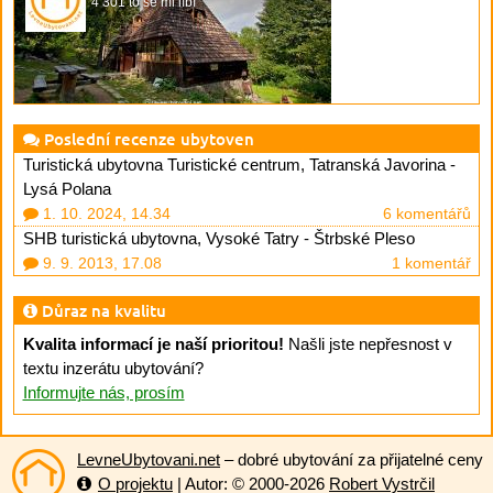
4 301 to se mi líbí
Poslední recenze ubytoven
Turistická ubytovna Turistické centrum, Tatranská Javorina -
Lysá Polana
1. 10. 2024, 14.34
6 komentářů
SHB turistická ubytovna, Vysoké Tatry - Štrbské Pleso
9. 9. 2013, 17.08
1 komentář
Důraz na kvalitu
Kvalita informací je naší prioritou!
Našli jste nepřesnost v
textu inzerátu ubytování?
Informujte nás, prosím
LevneUbytovani.net
– dobré ubytování za přijatelné ceny
O projektu
| Autor: © 2000-2026
Robert Vystrčil