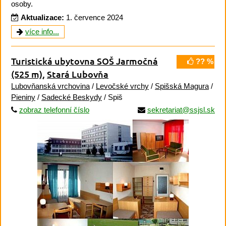
osoby.
Aktualizace:
1. července 2024
více info...
Turistická ubytovna SOŠ Jarmočná
?? %
(525 m)
,
Stará Lubovňa
Lubovňanská vrchovina
/
Levočské vrchy
/
Spišská Magura
/
Pieniny
/
Sadecké Beskydy
/ Spiš
zobraz telefonní číslo
sekretariat@ssjsl.sk