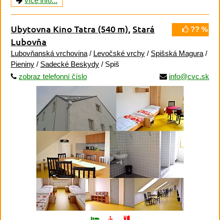
více info...
Ubytovna Kino Tatra
(540 m)
,
Stará
?? %
Lubovňa
Lubovňanská vrchovina
/
Levočské vrchy
/
Spišská Magura
/
Pieniny
/
Sadecké Beskydy
/ Spiš
zobraz telefonní číslo
info@cvc.sk