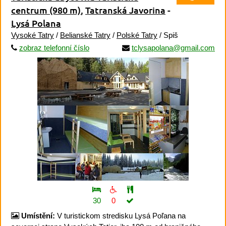
centrum
(980 m)
,
Tatranská Javorina
-
Lysá Polana
Vysoké Tatry
/
Belianské Tatry
/
Polské Tatry
/ Spiš
zobraz telefonní číslo
tclysapolana@gmail.com
30
0
Umístění:
V turistickom stredisku Lysá Poľana na