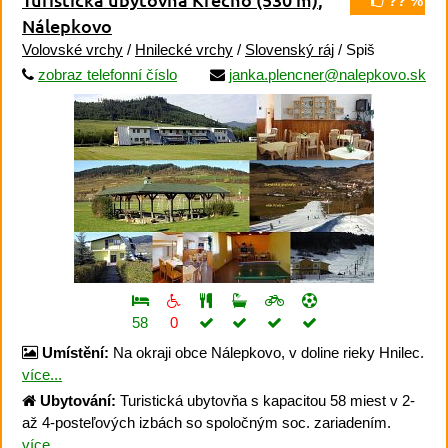
?? %
Nálepkovo
Volovské vrchy
/
Hnilecké vrchy
/
Slovenský ráj
/ Spiš
zobraz telefonní číslo
janka.plencner@nalepkovo.sk
58
0
Umístění:
Na okraji obce Nálepkovo, v doline rieky Hnilec.
více...
Ubytování:
Turistická ubytovňa s kapacitou 58 miest v 2-
až 4-posteľových izbách so spoločným soc. zariadením.
více...