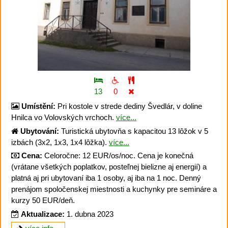
13
0
Umístění:
Pri kostole v strede dediny Švedlár, v doline
Hnilca vo Volovských vrchoch.
více...
Ubytování:
Turistická ubytovňa s kapacitou 13 lôžok v 5
izbách (3x2, 1x3, 1x4 lôžka).
více...
Cena:
Celoročne: 12 EUR/os/noc. Cena je konečná
(vrátane všetkých poplatkov, posteľnej bielizne aj energií) a
platná aj pri ubytovaní iba 1 osoby, aj iba na 1 noc. Denný
prenájom spoločenskej miestnosti a kuchynky pre semináre a
kurzy 50 EUR/deň.
Aktualizace:
1. dubna 2023