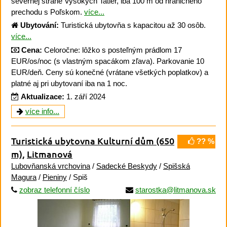
severnej strane Vysokých Tatier, iba 100 m od hraničného
prechodu s Poľskom.
více...
Ubytování:
Turistická ubytovňa s kapacitou až 30 osôb.
více...
Cena:
Celoročne: lôžko s posteľným prádlom 17
EUR/os/noc (s vlastným spacákom zľava). Parkovanie 10
EUR/deň. Ceny sú konečné (vrátane všetkých poplatkov) a
platné aj pri ubytovaní iba na 1 noc.
Aktualizace:
1. září 2024
více info...
Turistická ubytovna Kulturní dům
(650
?? %
m)
,
Litmanová
Lubovňanská vrchovina
/
Sadecké Beskydy
/
Spišská
Magura
/
Pieniny
/ Spiš
zobraz telefonní číslo
starostka@litmanova.sk