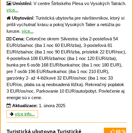
Umístění:
V centre Štrbského Plesa vo Vysokých Tatrách.
více...
Ubytování:
Turistická ubytovňa pre návštevníkov, ktorý si
prišli vychutnať krásu a pokoj Vysokých Tatier a netúžia po
luxuse.
více...
Cena:
Celoročne okrem Silvestra: izba 2-posteľová 54
EUR/izba/noc (iba 1 noc 60 EUR/izba), 3-posteľová 81
EUR/izba/noc (iba 1 noc 90 EUR/izba, prístelok 22 EUR/noc),
4-posteľová 108 EUR/izba/noc (iba 1 noc 120 EUR/izba),
bunka pre 6 osôb 168 EUR/bunka/noc (iba 1 noc 180 EUR),
pre 7 osôb 196 EUR/bunka/noc (iba 1 noc 210 EUR),
garzónky 2- až 4-lôžkové 32 EUR/os/noc (iba 1 noc 33
EUR/os, platia sa aj neobsadená lôžka). Rekreačný poplatok
3 EUR/os/noc. Parkovanie 10 EUR/auto/pobyt. Povlečenie aj
energie sú v cene.
Aktualizace:
1. února 2025
více info...
Turistická ubytovna Turistické
68 %