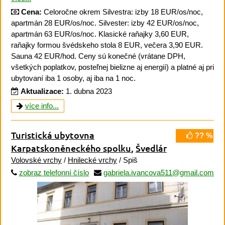
Cena:
Celoročne okrem Silvestra: izby 18 EUR/os/noc,
apartmán 28 EUR/os/noc. Silvester: izby 42 EUR/os/noc,
apartmán 63 EUR/os/noc. Klasické raňajky 3,60 EUR,
raňajky formou švédskeho stola 8 EUR, večera 3,90 EUR.
Sauna 42 EUR/hod. Ceny sú konečné (vrátane DPH,
všetkých poplatkov, posteľnej bielizne aj energií) a platné aj pri
ubytovaní iba 1 osoby, aj iba na 1 noc.
Aktualizace:
1. dubna 2023
více info...
Turistická ubytovna
?? %
Karpatskoněneckého spolku
,
Švedlár
Volovské vrchy
/
Hnilecké vrchy
/ Spiš
zobraz telefonní číslo
gabriela.ivancova511@gmail.com