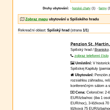
Druhy ubytování:
horské chaty
(1)
farmy
(1
Zobraz mapu
ubytování u Spišského hradu
Rekreační oblast:
Spišský hrad
(strana
1/1
)
Penzion St. Martin
Spišský hrad /
Branisko
zobraz telefonní číslo
Umístění:
V historic
Spišskej Kapituly (pam
Ubytování:
Penzión za
rozsiahlou záhradou, reš
konferenčným sálom a s
Cena:
Celoročne: 2-l
EUR/izba/noc (iba 1 oso
EUR/noc), 3-lôžková 70 
lôžková 75 EUR/izba/noc