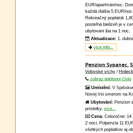
EUR/apartmán/noc. Domá
každá ďalšia 5 EUR/noc.
Rekreačný poplatok 1,80
posteľná bielizeň je v ce
ubytovaní iba na 1 noc.
Aktualizace:
1. dubn
více info...
Penzion Sypanec
,
S
Volovské vrchy
/
Hnilec
zobraz telefonní číslo
Umístění:
V Spišskom
Novej Vsi smerom na K
Ubytování:
Penzion s
prístelky.
více...
Cena:
Celoročne: 14 
2 noci. Polpenzia 11 EU
všetkých poplatkov aj ob