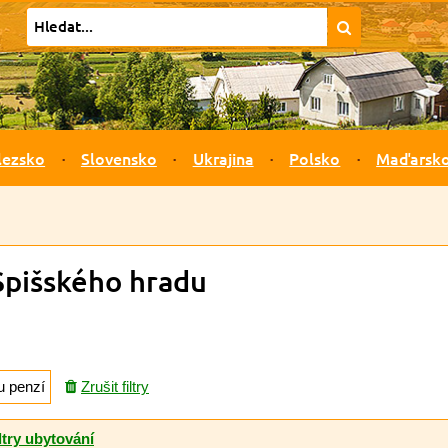
lezsko
Slovensko
Ukrajina
Polsko
Maďarsk
Spišského hradu
u penzí
Zrušit filtry
ltry ubytování