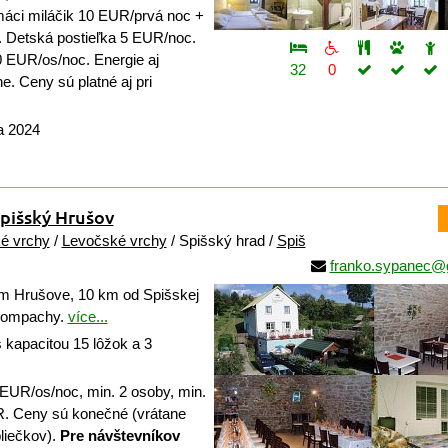
ci miláčik 10 EUR/prvá noc +
 Detská postieľka 5 EUR/noc.
 EUR/os/noc. Energie aj
32
0
ne. Ceny sú platné aj pri
a 2024
pišský Hrušov
ké vrchy
/
Levočské vrchy
/ Spišský hrad /
Spiš
franko.sypanec@
 Hrušove, 10 km od Spišskej
rompachy.
více...
 kapacitou 15 lôžok a 3
EUR/os/noc, min. 2 osoby, min.
R. Ceny sú konečné (vrátane
liečkov).
Pre návštevníkov