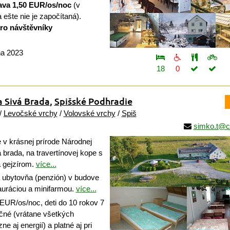
ava 1,50 EUR/os/noc
(v
ešte nie je započítaná).
pro návštěvníky
na 2023
18
0
a Sivá Brada
,
Spišské Podhradie
/
Levočské vrchy
/
Volovské vrchy
/
Spiš
simko.t@c
v krásnej prírode Národnej
 brada, na travertínovej kope s
 gejzírom.
více...
á ubytovňa (penzión) v budove
auráciou a minifarmou.
více...
EUR/os/noc, deti do 10 rokov 7
né (vrátane všetkých
ne aj energií) a platné aj pri