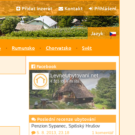
Přidat inzerát
Kontakt
Přihlášení
Jazyk:
o
Rumunsko
Chorvatsko
Svět
Facebook
LevneUbytovani.net
4 301 to se mi líbí
Poslední recenze ubytování
Penzion Sypanec, Spišský Hrušov
5. 8. 2013, 23.18
1 komentář