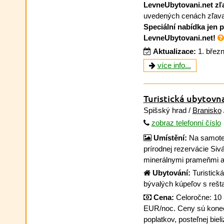
LevneUbytovani.net zľ
uvedených cenách zľava 
Speciální nabídka jen 
LevneUbytovani.net!
Aktualizace:
1. břez
více info...
Turistická ubytovn
Spišský hrad /
Branisko
zobraz telefonní číslo
Umístění:
Na samote 
prírodnej rezervácie Sivá
minerálnymi prameňmi a
Ubytování:
Turistick
bývalých kúpeľov s rešt
Cena:
Celoročne: 10 
EUR/noc. Ceny sú koneč
poplatkov, posteľnej bieliz