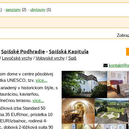
)
penziony
(2)
ubytovny
(1)
Zobraz
,
Spišské Podhradie
-
Spišská Kapitula
/
Levočské vrchy
/
Volovské vrchy
/
Spiš
kontakt@s
kom dome v centre pôsobivej
iatka UNESCO, tzv.
více...
riadený v historickom štýle, s
tauráciou, kaviarňou,
lnečnou terasou.
více...
ôžková izba Standard 50
ba 35 EUR/noc, prístelka 10
EUR/izba/noc, rodinná 4-
, dobová 2-lôžková suita 90