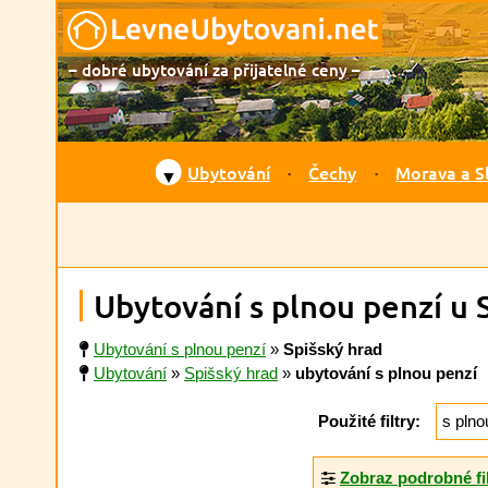
– dobré ubytování za přijatelné ceny –
Ubytování
Čechy
Morava a S
▼
Ubytování s plnou penzí u 
Ubytování s plnou penzí
»
Spišský hrad
Ubytování
»
Spišský hrad
»
ubytování s plnou penzí
Použité filtry:
s plno
Zobraz podrobné fi