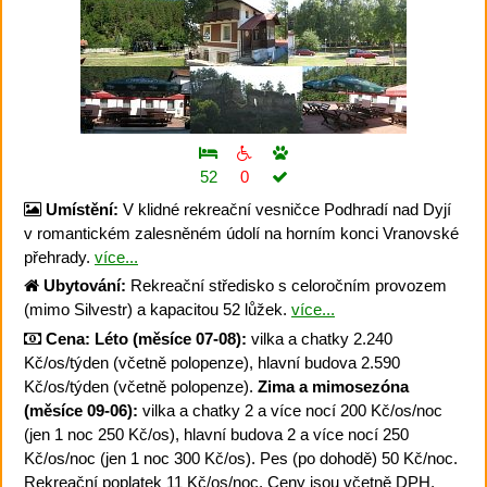
52
0
Umístění:
V klidné rekreační vesničce Podhradí nad Dyjí
v romantickém zalesněném údolí na horním konci Vranovské
přehrady.
více...
Ubytování:
Rekreační středisko s celoročním provozem
(mimo Silvestr) a kapacitou 52 lůžek.
více...
Cena:
Léto (měsíce 07-08):
vilka a chatky 2.240
Kč/os/týden (včetně polopenze), hlavní budova 2.590
Kč/os/týden (včetně polopenze).
Zima a mimosezóna
(měsíce 09-06):
vilka a chatky 2 a více nocí 200 Kč/os/noc
(jen 1 noc 250 Kč/os), hlavní budova 2 a více nocí 250
Kč/os/noc (jen 1 noc 300 Kč/os). Pes (po dohodě) 50 Kč/noc.
Rekreační poplatek 11 Kč/os/noc. Ceny jsou včetně DPH,