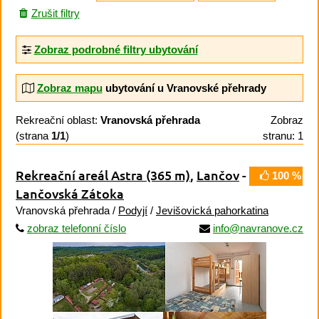
Zrušit filtry
Zobraz podrobné filtry ubytování
Zobraz mapu
ubytování u Vranovské přehrady
Rekreační oblast:
Vranovská přehrada
Zobraz
(strana
1/1
)
stranu: 1
Rekreační areál Astra
(365 m)
,
Lančov
-
100 %
Lančovská Zátoka
Vranovská přehrada /
Podyjí
/
Jevišovická pahorkatina
zobraz telefonní číslo
info@navranove.cz