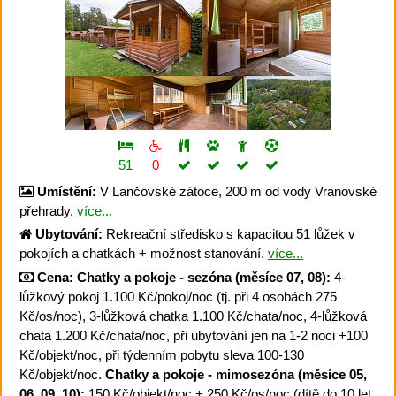
51
0
Umístění:
V Lančovské zátoce, 200 m od vody Vranovské
přehrady.
více...
Ubytování:
Rekreační středisko s kapacitou 51 lůžek v
pokojích a chatkách + možnost stanování.
více...
Cena:
Chatky a pokoje - sezóna (měsíce 07, 08):
4-
lůžkový pokoj 1.100 Kč/pokoj/noc (tj. při 4 osobách 275
Kč/os/noc), 3-lůžková chatka 1.100 Kč/chata/noc, 4-lůžková
chata 1.200 Kč/chata/noc, při ubytování jen na 1-2 noci +100
Kč/objekt/noc, při týdenním pobytu sleva 100-130
Kč/objekt/noc.
Chatky a pokoje - mimosezóna (měsíce 05,
06, 09, 10):
150 Kč/objekt/noc + 250 Kč/os/noc (dítě do 10 let