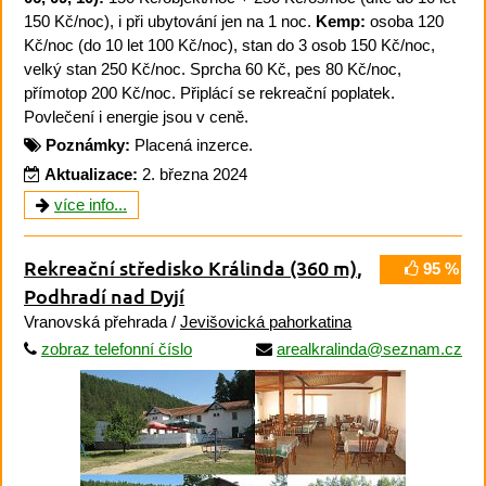
150 Kč/noc), i při ubytování jen na 1 noc.
Kemp:
osoba 120
Kč/noc (do 10 let 100 Kč/noc), stan do 3 osob 150 Kč/noc,
velký stan 250 Kč/noc. Sprcha 60 Kč, pes 80 Kč/noc,
přímotop 200 Kč/noc. Připlácí se rekreační poplatek.
Povlečení i energie jsou v ceně.
Poznámky:
Placená inzerce.
Aktualizace:
2. března 2024
více info...
Rekreační středisko Králinda
(360 m)
,
95 %
Podhradí nad Dyjí
Vranovská přehrada /
Jevišovická pahorkatina
zobraz telefonní číslo
arealkralinda@seznam.cz