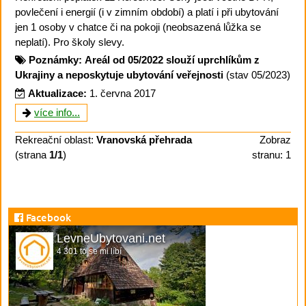
povlečení i energií (i v zimním období) a platí i při ubytování
jen 1 osoby v chatce či na pokoji (neobsazená lůžka se
neplatí). Pro školy slevy.
Poznámky:
Areál od 05/2022 slouží uprchlíkům z
Ukrajiny a neposkytuje ubytování veřejnosti
(stav 05/2023)
Aktualizace:
1. června 2017
více info...
Rekreační oblast:
Vranovská přehrada
Zobraz
(strana
1/1
)
stranu: 1
Facebook
LevneUbytovani.net
4 301 to se mi líbí