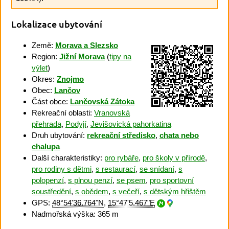
Lokalizace ubytování
Země:
Morava a Slezsko
Region:
Jižní Morava
(
tipy na
výlet
)
Okres:
Znojmo
Obec:
Lančov
Část obce:
Lančovská Zátoka
Rekreační oblasti:
Vranovská
přehrada
,
Podyjí
,
Jevišovická pahorkatina
Druh ubytování:
rekreační středisko
,
chata nebo
chalupa
Další charakteristiky:
pro rybáře
,
pro školy v přírodě
,
pro rodiny s dětmi
,
s restaurací
,
se snídaní
,
s
polopenzí
,
s plnou penzí
,
se psem
,
pro sportovní
soustředění
,
s obědem
,
s večeří
,
s dětským hřištěm
GPS:
48°54'36.764"N
,
15°47'5.467"E
Nadmořská výška: 365 m