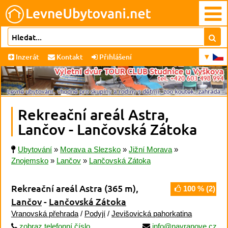
Inzerát
Kontakt
Přihlášení
Rekreační areál Astra,
Lančov - Lančovská Zátoka
Ubytování
»
Morava a Slezsko
»
Jižní Morava
»
Znojemsko
»
Lančov
»
Lančovská Zátoka
Rekreační areál Astra
(365 m)
,
100
% (
2
)
Lančov
-
Lančovská Zátoka
Vranovská přehrada
/
Podyjí
/
Jevišovická pahorkatina
zobraz telefonní číslo
info@navranove.cz