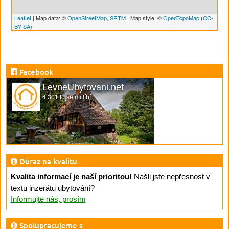
Leaflet
| Map data: ©
OpenStreetMap
,
SRTM
| Map style: ©
OpenTopoMap
(
CC-
BY-SA
)
Facebook
LevneUbytovani.net
4 301 to se mi líbí
Důraz na kvalitu
Kvalita informací je naší prioritou!
Našli jste nepřesnost v
textu inzerátu ubytování?
Informujte nás, prosím
Spolupracujeme s