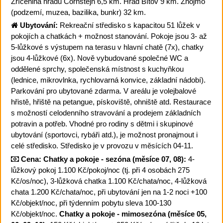
Zřícenina hradu Cornštejn 6,5 km. Hrad Bítov 9 km. Znojmo
(podzemí, muzea, bazilika, bunkr) 32 km.
Ubytování:
Rekreační středisko s kapacitou 51 lůžek v
pokojích a chatkách + možnost stanování. Pokoje jsou 3- až
5-lůžkové s výstupem na terasu v hlavní chatě (7x), chatky
jsou 4-lůžkové (6x). Nově vybudované společné WC a
oddělené sprchy, společenská místnost s kuchyňkou
(lednice, mikrovlnka, rychlovarná konvice, základní nádobí).
Parkování pro ubytované zdarma. V areálu je volejbalové
hřistě, hřiště na petangue, pískoviště, ohniště atd. Restaurace
s možností celodenního stravování a prodejem základních
potravin a potřeb. Vhodné pro rodiny s dětmi i skupinové
ubytování (sportovci, rybáři atd.), je možnost pronajmout i
celé středisko. Středisko je v provozu v měsících 04-11.
Cena:
Chatky a pokoje - sezóna (měsíce 07, 08):
4-
lůžkový pokoj 1.100 Kč/pokoj/noc (tj. při 4 osobách 275
Kč/os/noc), 3-lůžková chatka 1.100 Kč/chata/noc, 4-lůžková
chata 1.200 Kč/chata/noc, při ubytování jen na 1-2 noci +100
Kč/objekt/noc, při týdenním pobytu sleva 100-130
Kč/objekt/noc.
Chatky a pokoje - mimosezóna (měsíce 05,