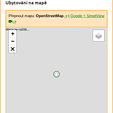
Ubytování na mapě
Přepnout mapu:
OpenStreetMap
|
Google + StreetView
Mapa se načítá...
+
−