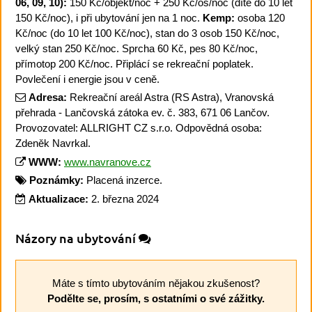
06, 09, 10):
150 Kč/objekt/noc + 250 Kč/os/noc (dítě do 10 let
150 Kč/noc), i při ubytování jen na 1 noc.
Kemp:
osoba 120
Kč/noc (do 10 let 100 Kč/noc), stan do 3 osob 150 Kč/noc,
velký stan 250 Kč/noc. Sprcha 60 Kč, pes 80 Kč/noc,
přímotop 200 Kč/noc. Připlácí se rekreační poplatek.
Povlečení i energie jsou v ceně.
Adresa:
Rekreační areál Astra (RS Astra), Vranovská
přehrada - Lančovská zátoka ev. č. 383, 671 06 Lančov.
Provozovatel: ALLRIGHT CZ s.r.o. Odpovědná osoba:
Zdeněk Navrkal.
WWW:
www.navranove.cz
Poznámky:
Placená inzerce.
Aktualizace:
2. března 2024
Názory na ubytování
Máte s tímto ubytováním nějakou zkušenost?
Podělte se, prosím, s ostatními o své zážitky.