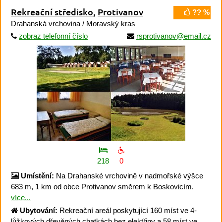
Rekreační středisko
,
Protivanov
?? %
Drahanská vrchovina
/
Moravský kras
zobraz telefonní číslo
rsprotivanov@email.cz
218
0
Umístění:
Na Drahanské vrchovině v nadmořské výšce
683 m, 1 km od obce Protivanov směrem k Boskovicím.
více...
Ubytování:
Rekreační areál poskytující 160 míst ve 4-
lůžkových dřevěných chatkách bez elektřiny a 58 míst ve