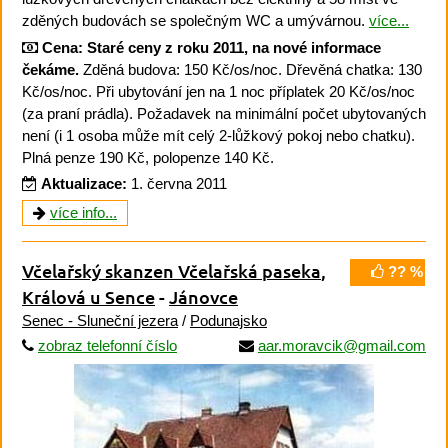
zděných budovách se společným WC a umývárnou.
více...
Cena:
Staré ceny z roku 2011, na nové informace
čekáme.
Zděná budova: 150 Kč/os/noc. Dřevěná chatka: 130
Kč/os/noc. Při ubytování jen na 1 noc příplatek 20 Kč/os/noc
(za praní prádla). Požadavek na minimální počet ubytovaných
není (i 1 osoba může mít celý 2-lůžkový pokoj nebo chatku).
Plná penze 190 Kč, polopenze 140 Kč.
Aktualizace:
1. června 2011
více info...
Včelařský skanzen Včelařská paseka
,
?? %
Králová u Sence
-
Jánovce
Senec - Sluneční jezera
/
Podunajsko
zobraz telefonní číslo
aar.moravcik@gmail.com