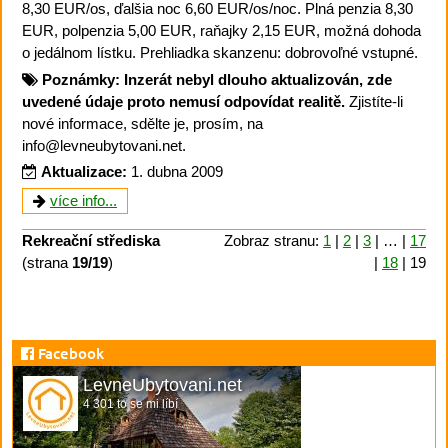
8,30 EUR/os, ďalšia noc 6,60 EUR/os/noc. Plná penzia 8,30
EUR, polpenzia 5,00 EUR, raňajky 2,15 EUR, možná dohoda
o jedálnom lístku. Prehliadka skanzenu: dobrovoľné vstupné.
Poznámky:
Inzerát nebyl dlouho aktualizován, zde
uvedené údaje proto nemusí odpovídat realitě.
Zjistíte-li
nové informace, sdělte je, prosím, na
info@levneubytovani.net.
Aktualizace:
1. dubna 2009
více info...
Rekreační střediska
Zobraz stranu:
1
|
2
|
3
| … |
17
(strana
19/19
)
|
18
| 19
Facebook
LevneUbytovani.net
4 301 to se mi líbí