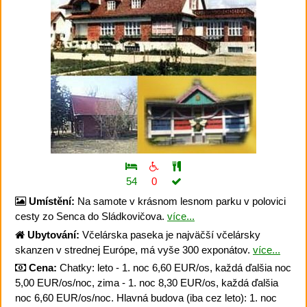
54
0
Umístění:
Na samote v krásnom lesnom parku v polovici
cesty zo Senca do Sládkovičova.
více...
Ubytování:
Včelárska paseka je najväčší včelársky
skanzen v strednej Európe, má vyše 300 exponátov.
více...
Cena:
Chatky: leto - 1. noc 6,60 EUR/os, každá ďalšia noc
5,00 EUR/os/noc, zima - 1. noc 8,30 EUR/os, každá ďalšia
noc 6,60 EUR/os/noc. Hlavná budova (iba cez leto): 1. noc