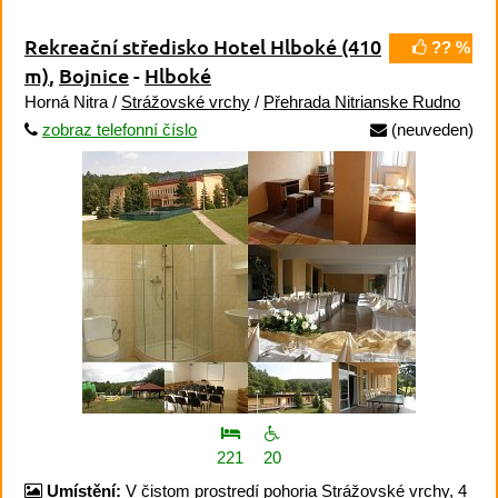
Rekreační středisko Hotel Hlboké
(410
?? %
m)
,
Bojnice
-
Hlboké
Horná Nitra /
Strážovské vrchy
/
Přehrada Nitrianske Rudno
zobraz telefonní číslo
(neuveden)
221
20
Umístění:
V čistom prostredí pohoria Strážovské vrchy, 4