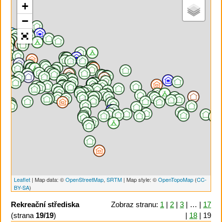
+
−
Leaflet
| Map data: ©
OpenStreetMap
,
SRTM
| Map style: ©
OpenTopoMap
(
CC-
BY-SA
)
Rekreační střediska
Zobraz stranu:
1
|
2
|
3
| … |
17
(strana
19/19
)
|
18
| 19