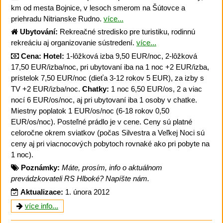
km od mesta Bojnice, v lesoch smerom na Šútovce a
priehradu Nitrianske Rudno.
více...
Ubytování:
Rekreačné stredisko pre turistiku, rodinnú
rekreáciu aj organizovanie sústredení.
více...
Cena:
Hotel:
1-lôžková izba 9,50 EUR/noc, 2-lôžková
17,50 EUR/izba/noc, pri ubytovaní iba na 1 noc +2 EUR/izba,
prístelok 7,50 EUR/noc (dieťa 3-12 rokov 5 EUR), za izby s
TV +2 EUR/izba/noc.
Chatky:
1 noc 6,50 EUR/os, 2 a viac
nocí 6 EUR/os/noc, aj pri ubytovaní iba 1 osoby v chatke.
Miestny poplatok 1 EUR/os/noc (6-18 rokov 0,50
EUR/os/noc). Posteľné prádlo je v cene. Ceny sú platné
celoročne okrem sviatkov (počas Silvestra a Veľkej Noci sú
ceny aj pri viacnocových pobytoch rovnaké ako pri pobyte na
1 noc).
Poznámky:
Máte, prosím, info o aktuálnom
prevádzkovateli RS Hlboké? Napíšte nám.
Aktualizace:
1. února 2012
více info...