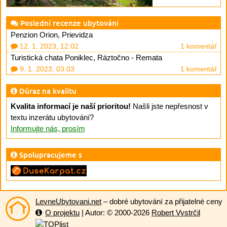
Poslední recenze ubytování
Penzion Orion, Prievidza
12. 1. 2023, 12.02
1 komentář
Turistická chata Poniklec, Ráztočno - Remata
9. 1. 2023, 03.03
1 komentář
Důraz na kvalitu
Kvalita informací je naší prioritou!
Našli jste nepřesnost v
textu inzerátu ubytování?
Informujte nás, prosím
Spolupracujeme s
LevneUbytovani.net
– dobré ubytování za přijatelné ceny
O projektu
| Autor: © 2000-2026
Robert Vystrčil