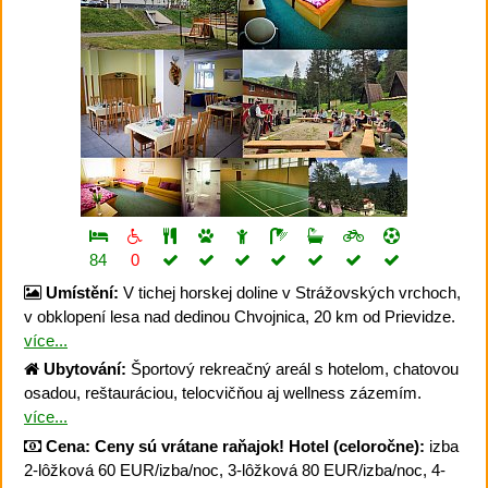
84
0
Umístění:
V tichej horskej doline v Strážovských vrchoch,
v obklopení lesa nad dedinou Chvojnica, 20 km od Prievidze.
více...
Ubytování:
Športový rekreačný areál s hotelom, chatovou
osadou, reštauráciou, telocvičňou aj wellness zázemím.
více...
Cena:
Ceny sú vrátane raňajok!
Hotel (celoročne):
izba
2-lôžková 60 EUR/izba/noc, 3-lôžková 80 EUR/izba/noc, 4-