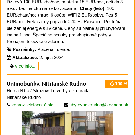
lôžková 100 EUR/izba/noc, prístelka 15 EUR/noc, deti do 3
rokov bez nároku na lôžko zadarmo.
Chaty (leto):
100
EUR/chata/noc (max. 6 osôb). WiFi 2 EUR/pobyt. Pes 5
EUR/noc. Rekreačný poplatok 0,40 EUR/os/noc. Posteľná
bielizeň aj energie sú v cene. Ceny sú platné aj pri ubytovaní
iba na 1 noc. Špeciálne ponuky pre skupinové pobyty.
Prenájom telocvične zdarma.
Poznámky:
Placená inzerce.
Aktualizace:
2. října 2024
více info...
Unimobuňky
,
Nitrianské Rudno
100 %
Horná Nitra /
Strážovské vrchy
/
Přehrada
Nitrianske Rudno
zobraz telefonní číslo
ubytovanierudno@zoznam.sk