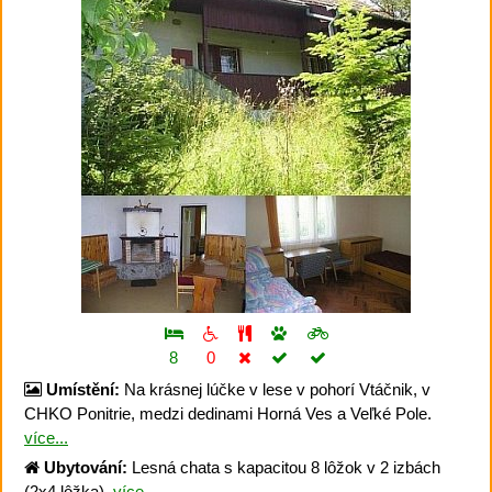
8
0
Umístění:
Na krásnej lúčke v lese v pohorí Vtáčnik, v
CHKO Ponitrie, medzi dedinami Horná Ves a Veľké Pole.
více...
Ubytování:
Lesná chata s kapacitou 8 lôžok v 2 izbách
(2x4 lôžka).
více...