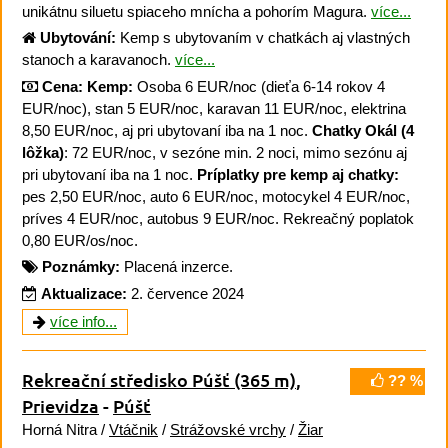
unikátnu siluetu spiaceho mnícha a pohorím Magura.
více...
Ubytování:
Kemp s ubytovaním v chatkách aj vlastných
stanoch a karavanoch.
více...
Cena:
Kemp:
Osoba 6 EUR/noc (dieťa 6-14 rokov 4
EUR/noc), stan 5 EUR/noc, karavan 11 EUR/noc, elektrina
8,50 EUR/noc, aj pri ubytovaní iba na 1 noc.
Chatky Okál (4
lôžka)
: 72 EUR/noc, v sezóne min. 2 noci, mimo sezónu aj
pri ubytovaní iba na 1 noc.
Príplatky pre kemp aj chatky:
pes 2,50 EUR/noc, auto 6 EUR/noc, motocykel 4 EUR/noc,
príves 4 EUR/noc, autobus 9 EUR/noc. Rekreačný poplatok
0,80 EUR/os/noc.
Poznámky:
Placená inzerce.
Aktualizace:
2. července 2024
více info...
Rekreační středisko Púšť
(365 m)
,
?? %
Prievidza
-
Púšť
Horná Nitra /
Vtáčnik
/
Strážovské vrchy
/
Žiar