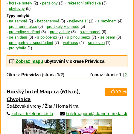
horské hotely
(2)
penziony
(3)
rekreační střediska
(3)
ubytovny
(5)
Typy pobytů:
na samotě
(2)
bezbariérové
(3)
nejlevnější
(1)
s bazénem
(4)
pro firemní akce
(5)
pro školy v přírodě
(5)
pro rodiny s dětmi
(8)
pro cyklisty
(8)
s restaurací
(6)
se snídaní
(8)
s polopenzí
(7)
s plnou penzí
(7)
se psem
(8)
pro sportovní soustředění
(7)
wellness
(4)
se slevou
(1)
pro rybáře
(1)
Zobraz mapu
ubytování v okrese Prievidza
Okres:
Prievidza
(strana
1/2
)
Zobraz stranu: 1 |
2
Horský hotel Magura
(615 m)
,
?? %
Chvojnica
Strážovské vrchy
/
Žiar
/ Horná Nitra
zobraz telefonní číslo
hotelmagura@ckandromeda.sk