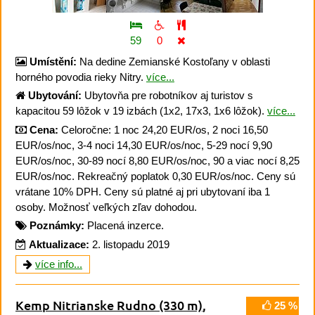
59
0
Umístění:
Na dedine Zemianské Kostoľany v oblasti
horného povodia rieky Nitry.
více...
Ubytování:
Ubytovňa pre robotníkov aj turistov s
kapacitou 59 lôžok v 19 izbách (1x2, 17x3, 1x6 lôžok).
více...
Cena:
Celoročne: 1 noc 24,20 EUR/os, 2 noci 16,50
EUR/os/noc, 3-4 noci 14,30 EUR/os/noc, 5-29 nocí 9,90
EUR/os/noc, 30-89 nocí 8,80 EUR/os/noc, 90 a viac nocí 8,25
EUR/os/noc. Rekreačný poplatok 0,30 EUR/os/noc. Ceny sú
vrátane 10% DPH. Ceny sú platné aj pri ubytovaní iba 1
osoby. Možnosť veľkých zľav dohodou.
Poznámky:
Placená inzerce.
Aktualizace:
2. listopadu 2019
více info...
Kemp Nitrianske Rudno
(330 m)
,
25 %