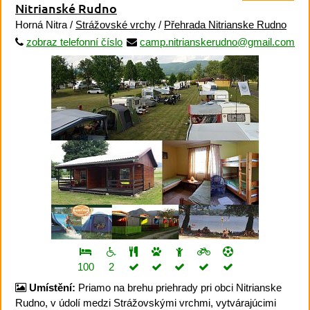
Nitrianské Rudno
Horná Nitra /
Strážovské vrchy
/
Přehrada Nitrianske Rudno
zobraz telefonní číslo
camp.nitrianskerudno@gmail.com
100
2
Umístění:
Priamo na brehu priehrady pri obci Nitrianske
Rudno, v údolí medzi Strážovskými vrchmi, vytvárajúcimi