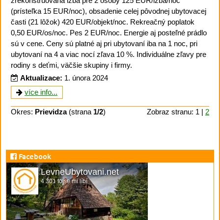
zrekonštruovaná izba pre 2 osoby 125 EUR/izba/noc
(prísteľka 15 EUR/noc), obsadenie celej pôvodnej ubytovacej
časti (21 lôžok) 420 EUR/objekt/noc. Rekreačný poplatok
0,50 EUR/os/noc. Pes 2 EUR/noc. Energie aj posteľné prádlo
sú v cene. Ceny sú platné aj pri ubytovaní iba na 1 noc, pri
ubytovaní na 4 a viac nocí zľava 10 %. Individuálne zľavy pre
rodiny s deťmi, väčšie skupiny i firmy.
Aktualizace:
1. února 2024
více info...
Okres:
Prievidza
(strana
1/2
)
Zobraz stranu: 1 |
2
Facebook
LevneUbytovani.net
4 301 to se mi líbí