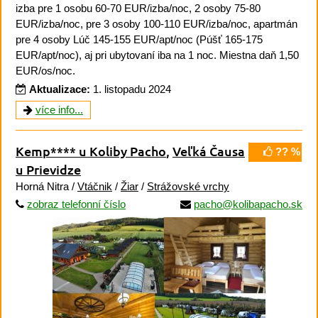
izba pre 1 osobu 60-70 EUR/izba/noc, 2 osoby 75-80
EUR/izba/noc, pre 3 osoby 100-110 EUR/izba/noc, apartmán
pre 4 osoby Lúč 145-155 EUR/apt/noc (Púšť 165-175
EUR/apt/noc), aj pri ubytovaní iba na 1 noc. Miestna daň 1,50
EUR/os/noc.
Aktualizace:
1. listopadu 2024
více info...
Kemp**** u Koliby Pacho
,
Veľká Čausa
?? %
u Prievidze
Horná Nitra /
Vtáčnik
/
Žiar
/
Strážovské vrchy
zobraz telefonní číslo
pacho@kolibapacho.sk