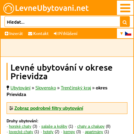
Inzerát
Kontakt
Přihlášení
Levné ubytování v okrese
Prievidza
Ubytování
»
Slovensko
»
Trenčínský kraj
»
okres
Prievidza
Zobraz podrobné filtry ubytování
Druhy ubytování:
horské chaty
(3)
salaše a koliby
(1)
chaty a chalupy
(8)
lovecké chaty
(1)
hotely
(2)
kempy
(3)
apartmány
(1)