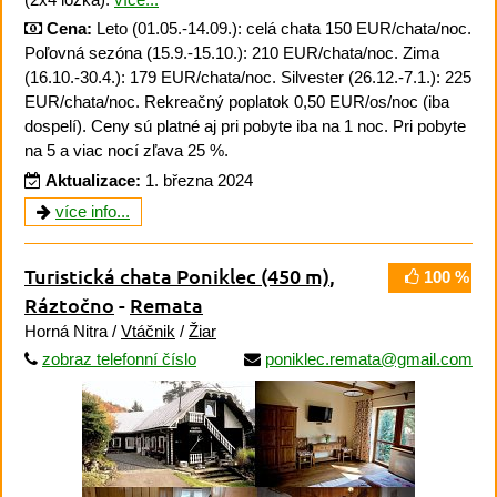
Cena:
Leto (01.05.-14.09.): celá chata 150 EUR/chata/noc.
Poľovná sezóna (15.9.-15.10.): 210 EUR/chata/noc. Zima
(16.10.-30.4.): 179 EUR/chata/noc. Silvester (26.12.-7.1.): 225
EUR/chata/noc. Rekreačný poplatok 0,50 EUR/os/noc (iba
dospelí). Ceny sú platné aj pri pobyte iba na 1 noc. Pri pobyte
na 5 a viac nocí zľava 25 %.
Aktualizace:
1. března 2024
více info...
Turistická chata Poniklec
(450 m)
,
100 %
Ráztočno
-
Remata
Horná Nitra /
Vtáčnik
/
Žiar
zobraz telefonní číslo
poniklec.remata@gmail.com