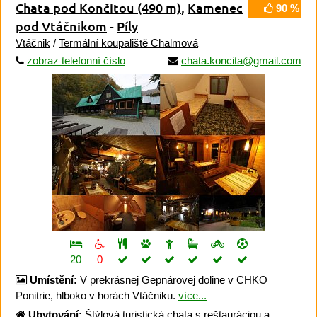
Chata pod Končitou
(490 m)
,
Kamenec
90 %
pod Vtáčnikom
-
Píly
Vtáčnik
/
Termální koupaliště Chalmová
zobraz telefonní číslo
chata.koncita@gmail.com
20
0
Umístění:
V prekrásnej Gepnárovej doline v CHKO
Ponitrie, hlboko v horách Vtáčniku.
více...
Ubytování:
Štýlová turistická chata s reštauráciou a