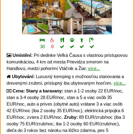
30
0
Umístění:
Pri dedinke Veľká Čausa s vlastnou prístupovou
komunikáciou, 4 km od mesta Prievidza smerom na
Handlovú, medzi pohorími Vtáčnik a Žiar.
více...
Ubytování:
Luxusný kemping s možnosťou stanovania a
drevenými zrubmi, prístupný iba ubytovaným hosťom.
více...
Cena:
Stany a karavany:
stan a 1-2 osoby 22 EUR/noc,
stan a 3-4 osoby 28 EUR/noc, stan a 5 a viac osôb 35
EUR/noc, auto a príves (obytné auto) vrátane 3 a viac osôb
42 EUR/noc (iba 2 osoby 35 EUR/noc), elektrická prípojka 6
EUR/noc, zviera 2 EUR/noc.
Zruby:
89 EUR/zrub/noc (iba 3
osoby 75 EUR/zrub/noc, iba 1-2 osoby 60 EUR/zrub/noc),
dieťa do 3 rokov bez nároku na lôžko zdarma, pes 5