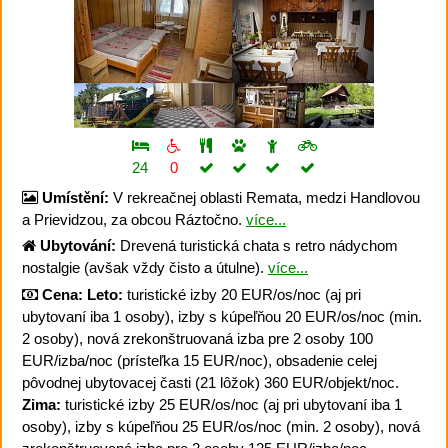
24
0
Umístění:
V rekreačnej oblasti Remata, medzi Handlovou
a Prievidzou, za obcou Ráztočno.
více...
Ubytování:
Drevená turistická chata s retro nádychom
nostalgie (avšak vždy čisto a útulne).
více...
Cena:
Leto:
turistické izby 20 EUR/os/noc (aj pri
ubytovaní iba 1 osoby), izby s kúpeľňou 20 EUR/os/noc (min.
2 osoby), nová zrekonštruovaná izba pre 2 osoby 100
EUR/izba/noc (prísteľka 15 EUR/noc), obsadenie celej
pôvodnej ubytovacej časti (21 lôžok) 360 EUR/objekt/noc.
Zima:
turistické izby 25 EUR/os/noc (aj pri ubytovaní iba 1
osoby), izby s kúpeľňou 25 EUR/os/noc (min. 2 osoby), nová