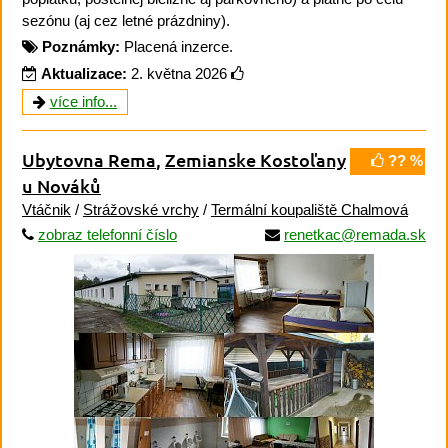
sezónu (aj cez letné prázdniny).
Poznámky:
Placená inzerce.
Aktualizace:
2. května 2026
více info...
Ubytovna Rema
,
Zemianske Kostoľany
?? %
u Nováků
Vtáčnik
/
Strážovské vrchy
/
Termální koupaliště Chalmová
zobraz telefonní číslo
renetkac@remada.sk