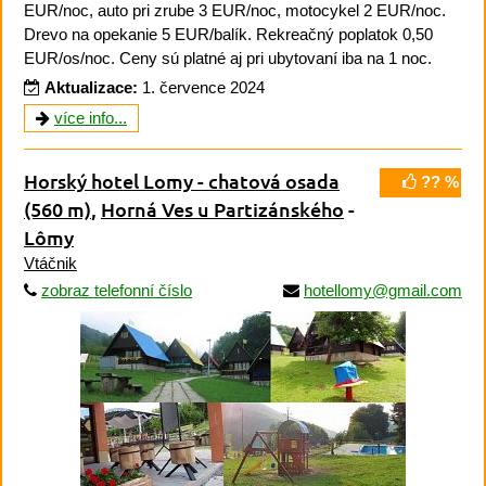
EUR/noc, auto pri zrube 3 EUR/noc, motocykel 2 EUR/noc.
Drevo na opekanie 5 EUR/balík. Rekreačný poplatok 0,50
EUR/os/noc. Ceny sú platné aj pri ubytovaní iba na 1 noc.
Aktualizace:
1. července 2024
více info...
Horský hotel Lomy - chatová osada
?? %
(560 m)
,
Horná Ves u Partizánského
-
Lômy
Vtáčnik
zobraz telefonní číslo
hotellomy@gmail.com