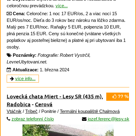
celoročnou prevádzkou.
více...
Cena:
Celoročne: 1 noc 17 EUR/os, 2 a viac nocí 15
EUR/os/noc. Dieťa do 3 rokov bez nároku na lôžko zdarma.
Malý pes 7 EUR/noc. Raňajky 5 EUR, polpenzia 10 EUR,
plná penzia 15 EUR. Ceny sú konečné (vrátane všetkých
poplatkov aj posteľnej bielizne) a platné aj pri ubytovaní iba 1
osoby.
Poznámky:
Fotografie: Robert Vystrčil,
LevneUbytovani.net.
Aktualizace:
1. března 2024
více info...
Lovecká chata Miert - Lesy SR
(435 m)
,
?? %
Radobica
-
Cerová
Vtáčnik
/
Tríbeč
/ Ponitrie /
Termální koupaliště Chalmová
zobraz telefonní číslo
jozef.ferenc@lesy.sk