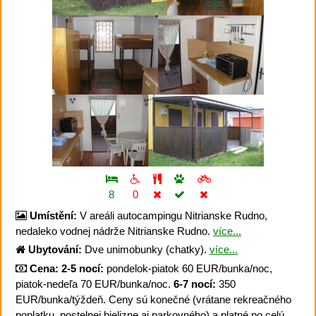
8
0
Umístění:
V areáli autocampingu Nitrianske Rudno,
nedaleko vodnej nádrže Nitrianske Rudno.
více...
Ubytování:
Dve unimobunky (chatky).
více...
Cena:
2-5 nocí:
pondelok-piatok 60 EUR/bunka/noc,
piatok-nedeľa 70 EUR/bunka/noc.
6-7 nocí:
350
EUR/bunka/týždeň. Ceny sú konečné (vrátane rekreačného
poplatku, postelnej bielizne aj parkovného) a platné po celú