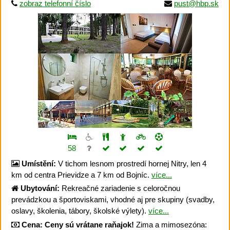
zobraz telefonní číslo
pust@hbp.sk
58
Umístění:
V tichom lesnom prostredí hornej Nitry, len 4
km od centra Prievidze a 7 km od Bojníc.
více...
Ubytování:
Rekreačné zariadenie s celoročnou
prevádzkou a športoviskami, vhodné aj pre skupiny (svadby,
oslavy, školenia, tábory, školské výlety).
více...
Cena:
Ceny sú vrátane raňajok!
Zima a mimosezóna: