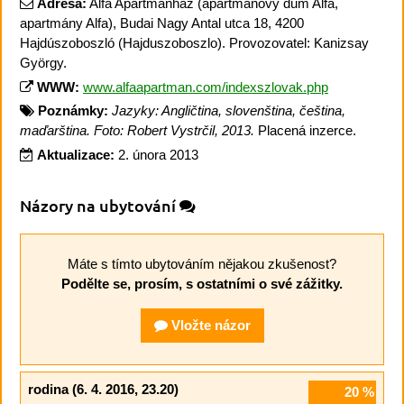
Adresa:
Alfa Apartmanház (apartmánový dům Alfa,
apartmány Alfa), Budai Nagy Antal utca 18, 4200
Hajdúszoboszló (Hajduszoboszlo). Provozovatel: Kanizsay
György.
WWW:
www.alfaapartman.com/indexszlovak.php
Poznámky:
Jazyky: Angličtina, slovenština, čeština,
maďarština. Foto: Robert Vystrčil, 2013.
Placená inzerce.
Aktualizace:
2. února 2013
Názory na ubytování
Máte s tímto ubytováním nějakou zkušenost?
Podělte se, prosím, s ostatními o své zážitky.
Vložte názor
rodina
(6. 4. 2016, 23.20)
20
%