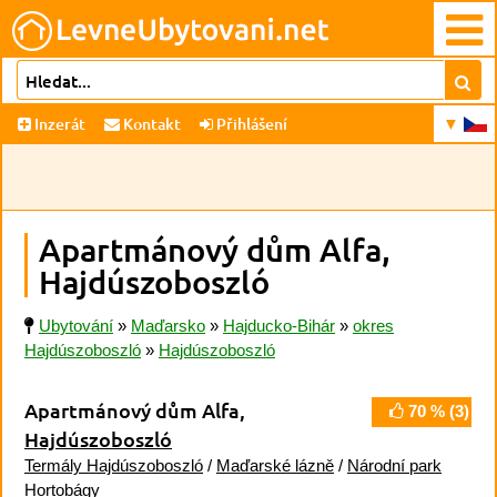
Inzerát
Kontakt
Přihlášení
Apartmánový dům Alfa,
Hajdúszoboszló
Ubytování
»
Maďarsko
»
Hajducko-Bihár
»
okres
Hajdúszoboszló
»
Hajdúszoboszló
Apartmánový dům Alfa,
70
% (
3
)
Hajdúszoboszló
Termály Hajdúszoboszló
/
Maďarské lázně
/
Národní park
Hortobágy