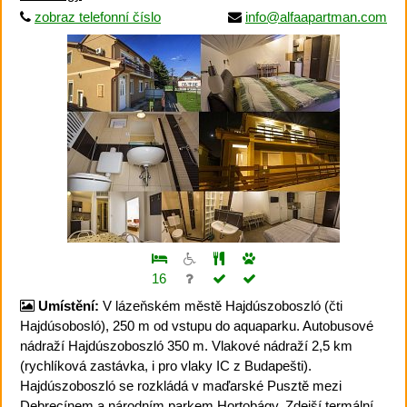
zobraz telefonní číslo
info@alfaapartman.com
16
Umístění:
V lázeňském městě Hajdúszoboszló (čti
Hajdúsobosló), 250 m od vstupu do aquaparku. Autobusové
nádraží Hajdúszoboszló 350 m. Vlakové nádraží 2,5 km
(rychlíková zastávka, i pro vlaky IC z Budapešti).
Hajdúszoboszló se rozkládá v maďarské Pusztě mezi
Debrecínem a národním parkem Hortobágy. Zdejší termální