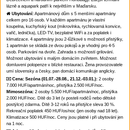
lázně a aquapark patří k největším v Maďarsku.
Ubytování:
Apartmánový dům s 5 menšími apartmány
celkem pro 16 osob. V každém apartmánu je vlastní
koupelna, kuchyňský kout (mikrovlnka, rychlovarná konvice,
vařič, lednička), LED-TV, bezplatné WiFi a za poplatek i
klimatizace. 4 apartmány jsou 2-lůžkové s možností přistýlky,
1 apartmán se skládá ze dvou pokojů a je vhodný pro 4-5
osob. Parkování na dvoře. Zahrada s možností grilování.
Možnost ubytování s malým domácím zvířetem. Možnost
domluvení polopenze v blízké restauraci. Žena provozovatele
umí slovensky a česky, pan domácí komunikuje anglicky.
Cena:
Sezóna (01.07.-28.08., 21.12.-03.01.):
2 osoby
7.000 HUF/apartmán/noc, přistýlka 2.500 HUF/noc.
Mimosezóna:
2 osoby 5.500 HUF/apartmán/noc, přistýlka
2.000 HUF/noc. Dítě do 3 let (v posteli rodičů nebo dětské
postýlce) zdarma. Dítě 3-12 roků na přistýlce sleva 30 %.
Rekreační poplatek 450 HUF/os/noc (jen osoby nad 18 let).
Klimatizace 500 HUF/noc. Ceny jsou platné i při ubytování jen
na 1 noc.