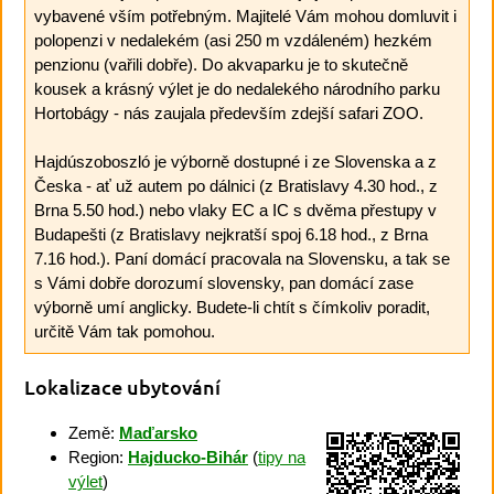
vybavené vším potřebným. Majitelé Vám mohou domluvit i
polopenzi v nedalekém (asi 250 m vzdáleném) hezkém
penzionu (vařili dobře). Do akvaparku je to skutečně
kousek a krásný výlet je do nedalekého národního parku
Hortobágy - nás zaujala především zdejší safari ZOO.
Hajdúszoboszló je výborně dostupné i ze Slovenska a z
Česka - ať už autem po dálnici (z Bratislavy 4.30 hod., z
Brna 5.50 hod.) nebo vlaky EC a IC s dvěma přestupy v
Budapešti (z Bratislavy nejkratší spoj 6.18 hod., z Brna
7.16 hod.). Paní domácí pracovala na Slovensku, a tak se
s Vámi dobře dorozumí slovensky, pan domácí zase
výborně umí anglicky. Budete-li chtít s čímkoliv poradit,
určitě Vám tak pomohou.
Lokalizace ubytování
Země:
Maďarsko
Region:
Hajducko-Bihár
(
tipy na
výlet
)