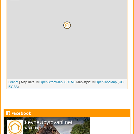
Leaflet
| Map data: ©
OpenStreetMap
,
SRTM
| Map style: ©
OpenTopoMap
(
CC-
BY-SA
)
Facebook
LevneUbytovani.net
4 301 to se mi líbí