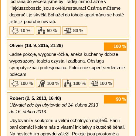
,od rána do večera jsme byli raději mimo.Lázně v
Hajdúszoboszlo jsou skvělé,restauraci Czárda můžeme
doporučit je skvělá.Bohužel do tohoto apartmánu se hosté
jistě již podruhé nevrátí.
10 %
50 %
80 %
Olivier
(18. 9. 2015, 21.29)
100
%
Ładne pokoje, wygodne łóżka, aneks kuchenny dobrze
wyposażony, toaleta czysta i zadbana. Obsługa
sympatyczna i profesjonalna. Położenie super! serdecznie
polecam
100 %
100 %
100 %
100 %
Robert
(2. 5. 2013, 16.40)
90
%
Uživatel zde byl ubytován od 14. dubna 2013
do 16. dubna 2013.
Ubytování v soukromí u velmi ochotných majitelů. Pan i
paní domácí kolem nás z vlastní iniciativy skutečně běhali.
Na hostech jim opravdu záleží. Pokoje jsou prostorné a