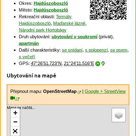
Okres:
Hajdúszoboszló
Město:
Hajdúszoboszló
Rekreační oblasti:
Termály
Hajdúszoboszló
,
Maďarské lázně
,
Národní park Hortobágy
Druh ubytování:
ubytování v soukromí
(privát),
apartmán
Další charakteristiky:
se snídaní
,
s polopenzí
,
se psem
,
s večeří
GPS:
47°26'51.723"N
,
21°24'11.516"E
Ubytování na mapě
Přepnout mapu:
OpenStreetMap
|
Google + StreetView
Mapa se načítá...
+
−