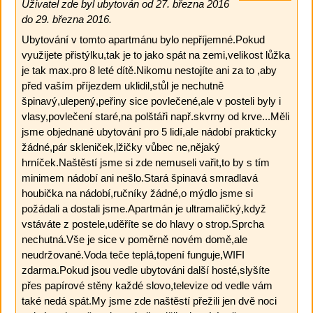
Uživatel zde byl ubytován od 27. března 2016
do 29. března 2016.
Ubytování v tomto apartmánu bylo nepříjemné.Pokud
využijete přistýlku,tak je to jako spát na zemi,velikost lůžka
je tak max.pro 8 leté dítě.Nikomu nestojíte ani za to ,aby
před vaším příjezdem uklidil,stůl je nechutně
špinavý,ulepený,peřiny sice povlečené,ale v posteli byly i
vlasy,povlečení staré,na polštáři např.skvrny od krve...Měli
jsme objednané ubytování pro 5 lidí,ale nádobí prakticky
žádné,pár skleniček,lžičky vůbec ne,nějaký
hrníček.Naštěstí jsme si zde nemuseli vařit,to by s tím
minimem nádobí ani nešlo.Stará špinavá smradlavá
houbička na nádobí,ručníky žádné,o mýdlo jsme si
požádali a dostali jsme.Apartmán je ultramaličký,když
vstáváte z postele,uděříte se do hlavy o strop.Sprcha
nechutná.Vše je sice v poměrně novém domě,ale
neudržované.Voda teče teplá,topení funguje,WIFI
zdarma.Pokud jsou vedle ubytováni další hosté,slyšíte
přes papírové stěny každé slovo,televize od vedle vám
také nedá spát.My jsme zde naštěstí přežili jen dvě noci