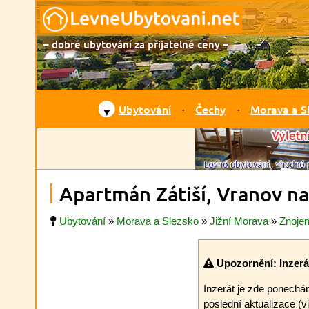
– dobré ubytování za přijatelné ceny –
Ubytování
Čechy
Morava a S
▼
Apartmán Zátiší, Vranov na
Ubytování
»
Morava a Slezsko
»
Jižní Morava
»
Znoje
Upozornění: Inzerát
Inzerát je zde ponechá
poslední aktualizace (v