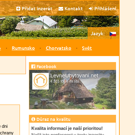
Přidat inzerát
Kontakt
Přihlášení
Jazyk:
o
Rumunsko
Chorvatsko
Svět
Facebook
LevneUbytovani.net
4 301 to se mi líbí
Důraz na kvalitu
 dni
Kvalita informací je naší prioritou!
ochrany
Našli jste nepřesnost v textu inzerátu