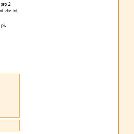
 pro 2
í vlastní
pí.