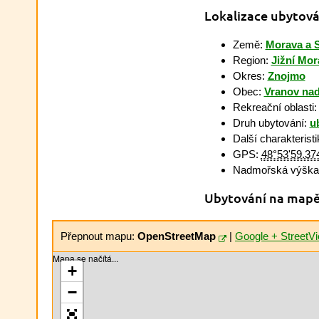
Lokalizace ubytová
Země:
Morava a 
Region:
Jižní Mor
Okres:
Znojmo
Obec:
Vranov nad
Rekreační oblasti
Druh ubytování:
u
Další charakterist
GPS:
48°53'59.37
Nadmořská výška
Ubytování na map
Přepnout mapu:
OpenStreetMap
|
Google + StreetV
Mapa se načítá...
+
−