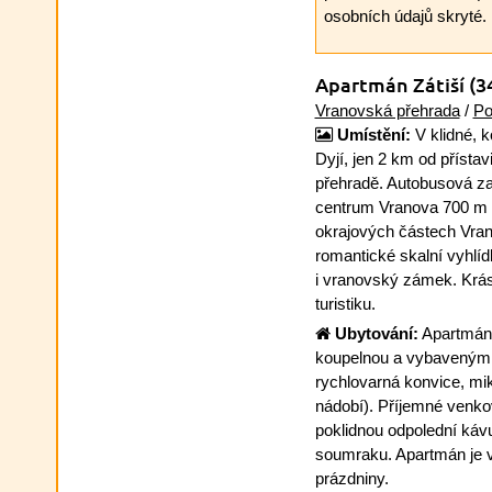
osobních údajů skryté.
Apartmán Zátiší
(3
Vranovská přehrada
/
Po
Umístění:
V klidné, k
Dyjí, jen 2 km od přístav
přehradě. Autobusová za
centrum Vranova 700 m (
okrajových částech Vran
romantické skalní vyhlí
i vranovský zámek. Krásn
turistiku.
Ubytování:
Apartmán 
koupelnou a vybaveným 
rychlovarná konvice, mik
nádobí). Příjemné venko
poklidnou odpolední kávu
soumraku. Apartmán je v 
prázdniny.