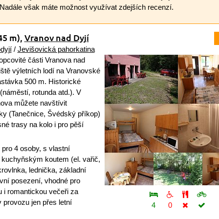
 Nadále však máte možnost využívat zdejších recenzí.
45 m)
,
Vranov nad Dyjí
dyjí
/
Jevišovická pahorkatina
opcovité části Vranova nad
iště výletních lodí na Vranovské
stávka 500 m. Historické
náměstí, rotunda atd.). V
ova můžete navštívit
dky (Tanečnice, Švédský příkop)
é trasy na kolo i pro pěší
pro 4 osoby, s vlastní
kuchyňským koutem (el. vařič,
rovlnka, lednička, základní
vní posezení, vhodné pro
 i romantickou večeři za
provozu jen přes letní
4
0