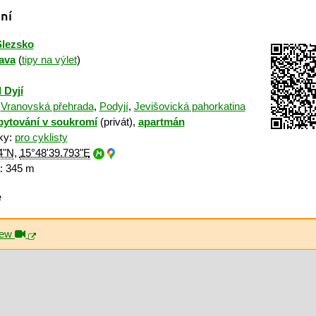
ní
Slezsko
ava
(
tipy na výlet
)
 Dyjí
:
Vranovská přehrada
,
Podyjí
,
Jevišovická pahorkatina
bytování v soukromí
(privát),
apartmán
iky:
pro cyklisty
4"N
,
15°48'39.793"E
: 345 m
ě
iew