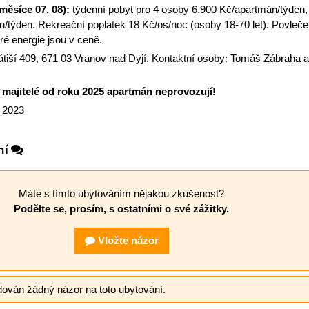
měsíce 07, 08):
týdenní pobyt pro 4 osoby 6.900 Kč/apartmán/týden,
/týden. Rekreační poplatek 18 Kč/os/noc (osoby 18-70 let). Povlečen
ré energie jsou v ceně.
tiší 409, 671 03 Vranov nad Dyjí. Kontaktní osoby: Tomáš Zábraha a 
majitelé od roku 2025 apartmán neprovozují!
a 2023
ní
Máte s tímto ubytováním nějakou zkušenost?
Podělte se, prosím, s ostatními o své zážitky.
Vložte názor
dován žádný názor na toto ubytování.