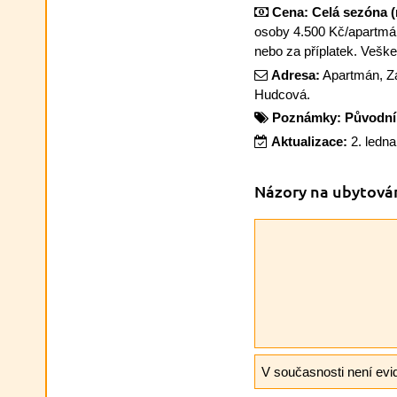
Cena:
Celá sezóna (
osoby 4.500 Kč/apartmán
nebo za příplatek. Veške
Adresa:
Apartmán, Zá
Hudcová.
Poznámky:
Původní 
Aktualizace:
2. ledn
Názory na ubytová
V současnosti není evi