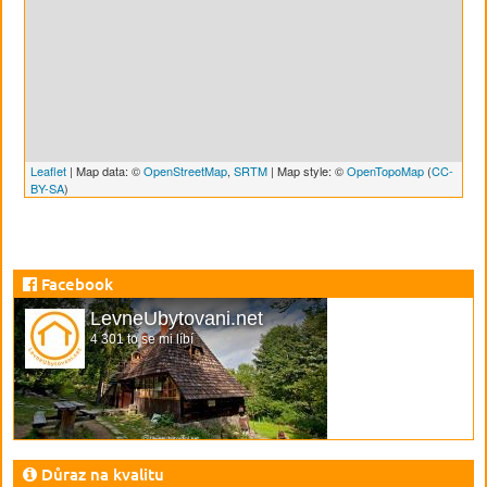
Leaflet
| Map data: ©
OpenStreetMap
,
SRTM
| Map style: ©
OpenTopoMap
(
CC-
BY-SA
)
Facebook
LevneUbytovani.net
4 301 to se mi líbí
Důraz na kvalitu