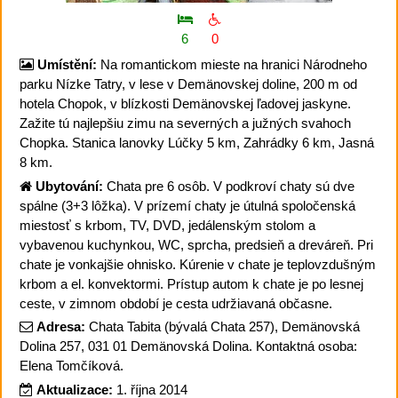
6
0
Umístění:
Na romantickom mieste na hranici Národneho
parku Nízke Tatry, v lese v Demänovskej doline, 200 m od
hotela Chopok, v blízkosti Demänovskej ľadovej jaskyne.
Zažite tú najlepšiu zimu na severných a južných svahoch
Chopka. Stanica lanovky Lúčky 5 km, Zahrádky 6 km, Jasná
8 km.
Ubytování:
Chata pre 6 osôb. V podkroví chaty sú dve
spálne (3+3 lôžka). V prízemí chaty je útulná spoločenská
miestosť s krbom, TV, DVD, jedálenským stolom a
vybavenou kuchynkou, WC, sprcha, predsieň a dreváreň. Pri
chate je vonkajšie ohnisko. Kúrenie v chate je teplovzdušným
krbom a el. konvektormi. Prístup autom k chate je po lesnej
ceste, v zimnom období je cesta udržiavaná občasne.
Adresa:
Chata Tabita (bývalá Chata 257), Demänovská
Dolina 257, 031 01 Demänovská Dolina. Kontaktná osoba:
Elena Tomčíková.
Aktualizace:
1. října 2014