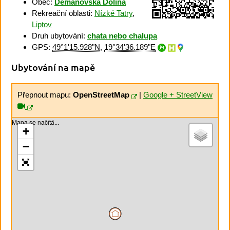
Obec:
Demänovská Dolina
Rekreační oblasti:
Nízké Tatry
,
Liptov
Druh ubytování:
chata nebo chalupa
GPS:
49°1'15.928"N
,
19°34'36.189"E
Ubytování na mapě
Přepnout mapu:
OpenStreetMap
|
Google + StreetView
Mapa se načítá...
+
−