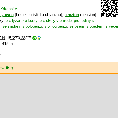
:
Krkonoše
bytovna
(hostel, turistická ubytovna),
penzion
(pension)
iky:
pro lyžařské kurzy
,
pro školy v přírodě
,
pro rodiny s
í
,
se snídaní
,
s polopenzí
,
s plnou penzí
,
se psem
,
s obědem
,
s večeř
7"N
,
15°27'0.238"E
: 415 m
ě
iew