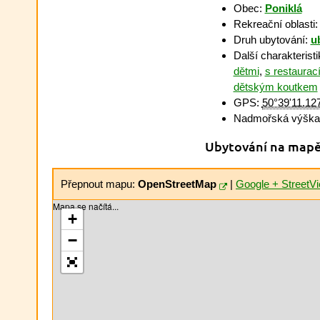
Obec:
Poniklá
Rekreační oblasti
Druh ubytování:
u
Další charakterist
dětmi
,
s restaurac
dětským koutkem
GPS:
50°39'11.12
Nadmořská výška
Ubytování na map
Přepnout mapu:
OpenStreetMap
|
Google + StreetV
Mapa se načítá...
+
−