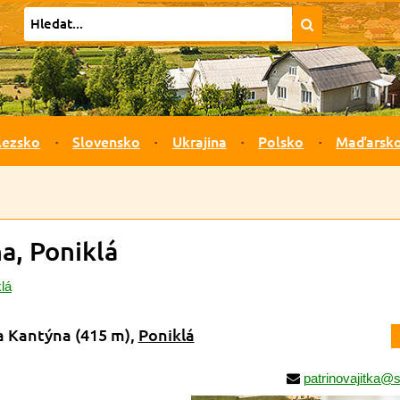
lezsko
Slovensko
Ukrajina
Polsko
Maďarsk
a, Poniklá
lá
na Kantýna
(415 m)
,
Poniklá
patrinovajitka