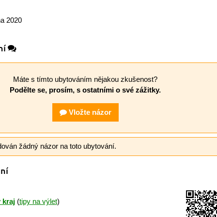
na 2020
ní
Máte s tímto ubytováním nějakou zkušenost?
Podělte se, prosím, s ostatními o své zážitky.
Vložte názor
dován žádný názor na toto ubytování.
ní
 kraj
(
tipy na výlet
)