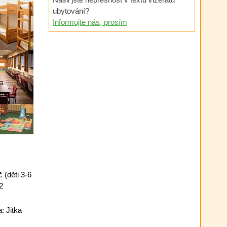
ubytování?
Informujte nás, prosím
 (děti 3-6
2
: Jitka