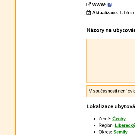
WWW:
Aktualizace:
1. břez
Názory na ubytová
V současnosti není evi
Lokalizace ubytová
Země:
Čechy
Region:
Liberecký
Okres:
Semily