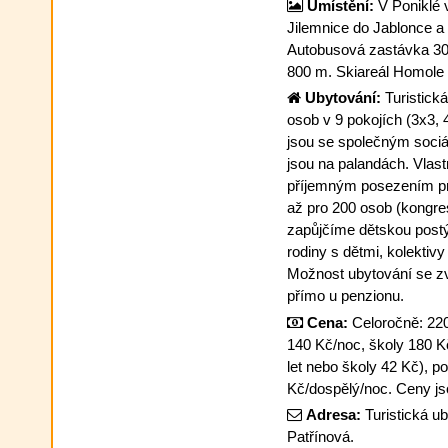
Umístění:
V Poniklé v
Jilemnice do Jablonce a
Autobusová zastávka 30
800 m. Skiareál Homole 
Ubytování:
Turistická
osob v 9 pokojích (3x3, 
jsou se společným sociá
jsou na palandách. Vlast
příjemným posezením pro
až pro 200 osob (kongres
zapůjčíme dětskou postý
rodiny s dětmi, kolektivy
Možnost ubytování se zv
přímo u penzionu.
Cena:
Celoročně: 220 
140 Kč/noc, školy 180 Kč
let nebo školy 42 Kč), p
Kč/dospělý/noc. Ceny jsou
Adresa:
Turistická u
Patřínová.