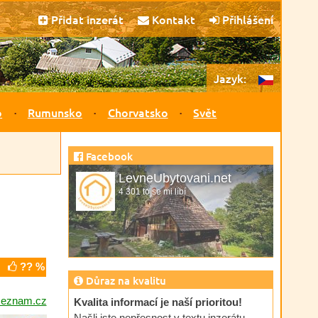
Přidat inzerát
Kontakt
Přihlášení
Jazyk:
o
Rumunsko
Chorvatsko
Svět
Facebook
LevneUbytovani.net
4 301 to se mi líbí
?? %
Důraz na kvalitu
@seznam.cz
Kvalita informací je naší prioritou!
Našli jste nepřesnost v textu inzerátu