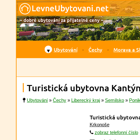
– dobré ubytování za přijatelné ceny –
Ubytování
Čechy
Morava a S
▼
Turistická ubytovna Kantýn
Ubytování
»
Čechy
»
Liberecký kraj
»
Semilsko
»
Ponik
Turistická ubytov
Krkonoše
zobraz telefonní číslo