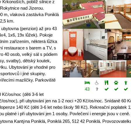
 Krkonoších, poblíž silnice z
 Rokytnice nad Jizerou.
0 m, vlaková zastávka Poniklá
2,5 km.
 ubytovna (penzion) až pro 43
4x4, 1x6, 19x lůžek). Pokoje
lním zařízením, některá lůžka
ní restaurace s barem a TV, s
 40 osob, velký sál s pódiem
y, svatby), dětský koutek,
lku. Ubytování je vhodné pro
 sportovců i jiné skupiny.
ířecími mazlíčky. Parkoviště
43
Kč/os/noc (děti 3-6 let
/os/noc), při ubytování jen na 1-2 noci +20 Kč/os/noc. Snídaně 60 Kč
olopenze 140 Kč (děti 3-6 let nebo školy 98 Kč). Rekreační poplatek 1
 platné i při ubytování jen 1 osoby. Povlečení i energie jsou v ceně.
bytovna Kantýna Poniklá, Poniklá 265, 512 42 Poniklá. Provozovatelka