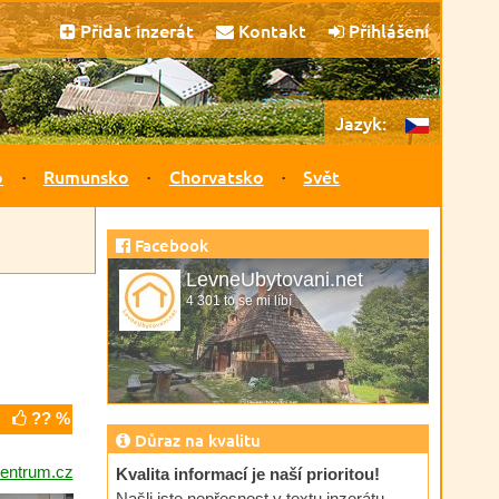
Přidat inzerát
Kontakt
Přihlášení
Jazyk:
o
Rumunsko
Chorvatsko
Svět
Facebook
LevneUbytovani.net
4 301 to se mi líbí
?? %
Důraz na kvalitu
entrum.cz
Kvalita informací je naší prioritou!
Našli jste nepřesnost v textu inzerátu