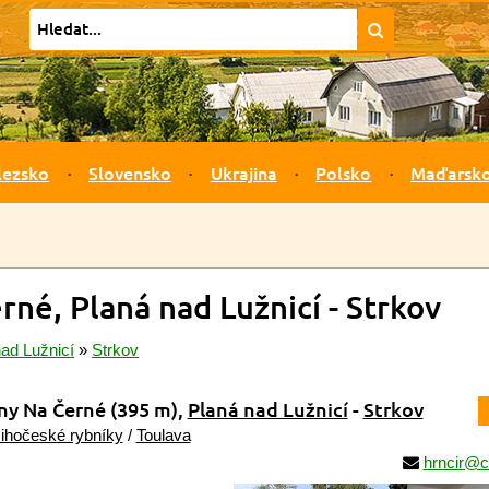
lezsko
Slovensko
Ukrajina
Polsko
Maďarsk
né, Planá nad Lužnicí - Strkov
ad Lužnicí
»
Strkov
ny Na Černé
(395 m)
,
Planá nad Lužnicí
-
Strkov
ihočeské rybníky
/
Toulava
hrncir@c