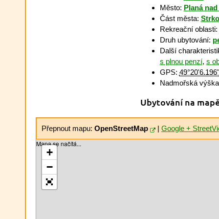
Město:
Planá nad
Část města:
Strk
Rekreační oblasti
Druh ubytování:
p
Další charakterist
s plnou penzí
,
s o
GPS:
49°20'6.196
Nadmořská výška
Ubytování na map
Přepnout mapu:
OpenStreetMap
|
Google + StreetV
Mapa se načítá...
+
−