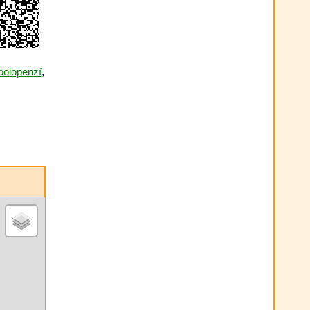
polopenzí
,