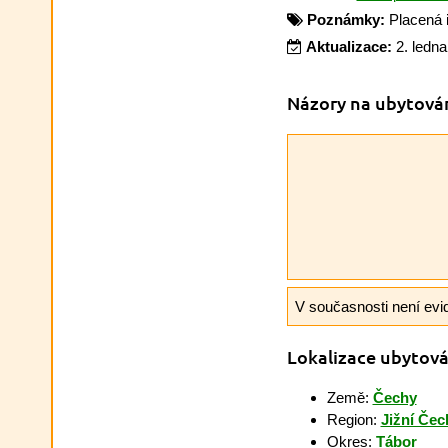
Poznámky:
Placená 
Aktualizace:
2. ledn
Názory na ubytová
V současnosti není evi
Lokalizace ubytová
Země:
Čechy
Region:
Jižní Čec
Okres:
Tábor