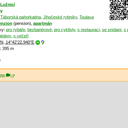
 Lužnicí
ov
:
Táborská pahorkatina
,
Jihočeské rybníky
,
Toulava
enzion
(pension),
apartmán
iky:
pro rybáře
,
bezbariérové
,
pro cyklisty
,
s restaurací
,
se snídaní
,
s 
bědem
,
s večeří
"N
,
14°42'22.940"E
: 395 m
ě
iew