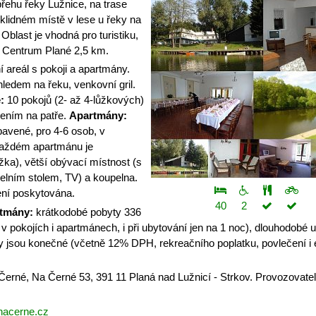
řehu řeky Lužnice, na trase
klidném místě v lese u řeky na
 Oblast je vhodná pro turistiku,
í. Centrum Plané 2,5 km.
 areál s pokoji a apartmány.
ledem na řeku, venkovní gril.
:
10 pokojů (2- až 4-lůžkových)
ením na patře.
Apartmány:
avené, pro 4-6 osob, v
aždém apartmánu je
žka), větší obývací místnost (s
lním stolem, TV) a koupelna.
ení poskytována.
40
2
rtmány:
krátkodobé pobyty 336
v pokojích i apartmánech, i při ubytování jen na 1 noc), dlouhodobé 
 jsou konečné (včetně 12% DPH, rekreačního poplatku, povlečení i e
erné, Na Černé 53, 391 11 Planá nad Lužnicí - Strkov. Provozovatel
acerne.cz