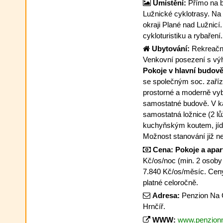
Umístění:
Přímo na b
Lužnické cyklotrasy. Na 
okraji Plané nad Lužnicí.
cykloturistiku a rybařen
Ubytování:
Rekreační
Venkovní posezení s výh
Pokoje v hlavní budově
se společným soc. zaříz
prostorné a moderně vyb
samostatné budově. V k
samostatná ložnice (2 lů
kuchyňským koutem, jíde
Možnost stanování již n
Cena:
Pokoje a apa
Kč/os/noc (min. 2 osoby 
7.840 Kč/os/měsíc. Ceny
platné celoročně.
Adresa:
Penzion Na Č
Hrnčíř.
WWW:
www.penzionn