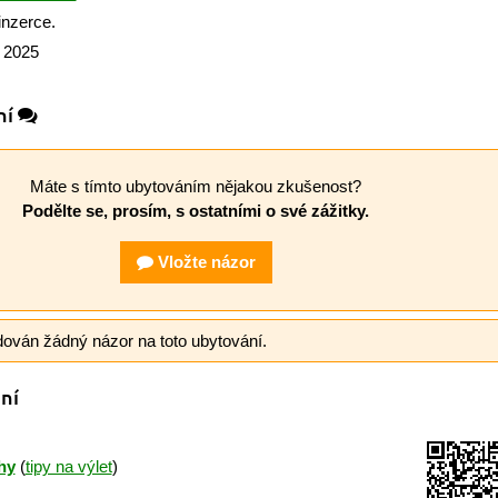
inzerce.
a 2025
ní
Máte s tímto ubytováním nějakou zkušenost?
Podělte se, prosím, s ostatními o své zážitky.
Vložte názor
dován žádný názor na toto ubytování.
ní
hy
(
tipy na výlet
)