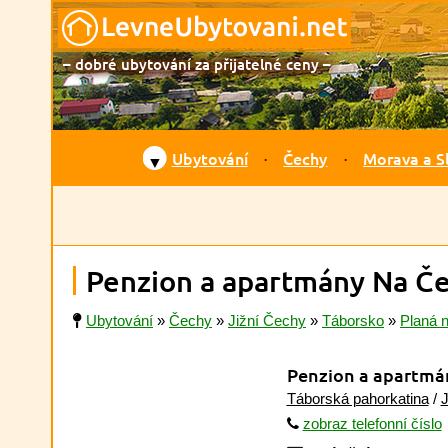
– dobré ubytování za přijatelné ceny –
Ubytování
Čechy
Morava a S
▼
Penzion a apartmány Na Čer
Ubytování
»
Čechy
»
Jižní Čechy
»
Táborsko
»
Planá n
Penzion a apartmá
Táborská pahorkatina
/
J
zobraz telefonní číslo