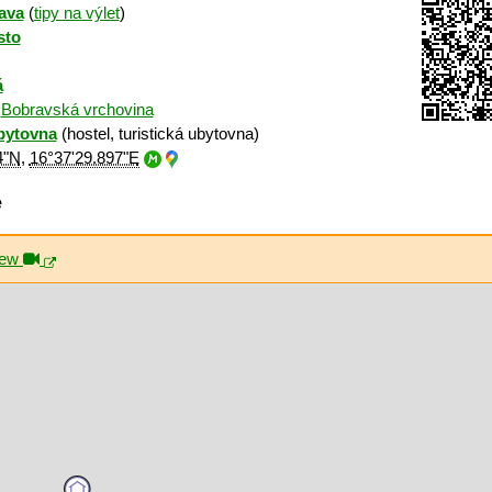
ava
(
tipy na výlet
)
sto
á
:
Bobravská vrchovina
bytovna
(hostel, turistická ubytovna)
4"N
,
16°37'29.897"E
ě
iew