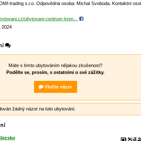
VOMI-trading s.r.o. Odpovědná osoba: Michal Svoboda. Kontaktní os
ytovani.cz/ubytovani-centrum-kren…
a 2024
ní
Máte s tímto ubytováním nějakou zkušenost?
Podělte se, prosím, s ostatními o své zážitky.
Vložte názor
dován žádný názor na toto ubytování.
ní
Slezsko