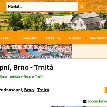
lezsko
Slovensko
Ukrajina
Polsko
Maďarsk
í, Brno - Trnitá
Brno - město
»
Brno
»
Trnitá
odnásepní,
Brno
-
Trnitá
accom.brno