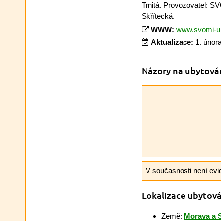
Trnitá. Provozovatel: S
Skřítecká.
WWW:
www.svomi-ub
Aktualizace:
1. únor
Názory na ubytová
V současnosti není evi
Lokalizace ubytová
Země:
Morava a 