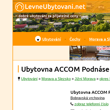
– dobré ubytování za přijatelné ceny –
Ubytování
Čechy
Morava a S
▼
Ubytovna ACCOM Podnásepn
Ubytování
»
Morava a Slezsko
»
Jižní Morava
»
okres 
Ubytovna ACCOM P
Bobravská vrchovina
zobraz telefonní číslo