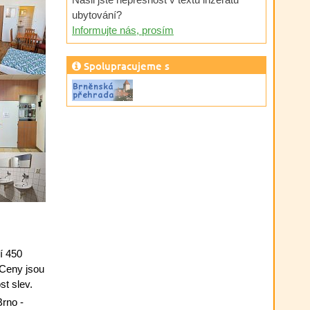
ubytování?
Informujte nás, prosím
Spolupracujeme s
í 450
 Ceny jsou
t slev.
rno -