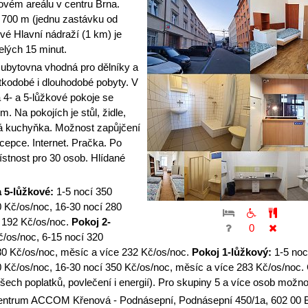
vém areálu v centru Brna.
 700 m (jednu zastávku od
vé Hlavní nádraží (1 km) je
elých 15 minut.
bytovna vhodná pro dělníky a
tkodobé i dlouhodobé pobyty. V
a 4- a 5-lůžkové pokoje se
. Na pokojích je stůl, židle,
ná kuchyňka. Možnost zapůjčení
cepce. Internet. Pračka. Po
tnost pro 30 osob. Hlídané
a 5-lůžkové:
1-5 nocí 350
0 Kč/os/noc, 16-30 nocí 280
 192 Kč/os/noc.
Pokoj 2-
0
/os/noc, 6-15 nocí 320
80 Kč/os/noc, měsíc a více 232 Kč/os/noc.
Pokoj 1-lůžkový:
1-5 noc
0 Kč/os/noc, 16-30 nocí 350 Kč/os/noc, měsíc a více 283 Kč/os/noc.
ch poplatků, povlečení i energií). Pro skupiny 5 a více osob možnos
entrum ACCOM Křenová - Podnásepní, Podnásepní 450/1a, 602 00 B