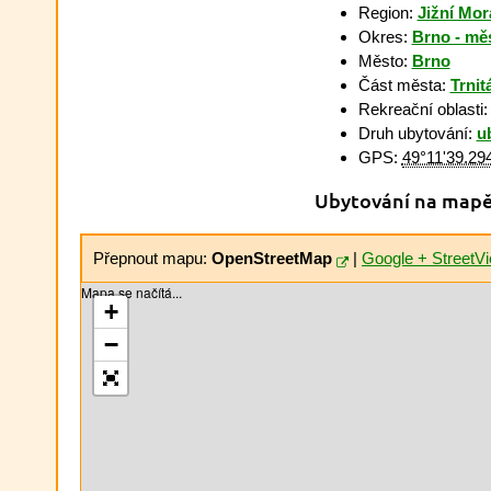
Region:
Jižní Mor
Okres:
Brno - mě
Město:
Brno
Část města:
Trnit
Rekreační oblasti
Druh ubytování:
u
GPS:
49°11'39.29
Ubytování na map
Přepnout mapu:
OpenStreetMap
|
Google + StreetV
Mapa se načítá...
+
−