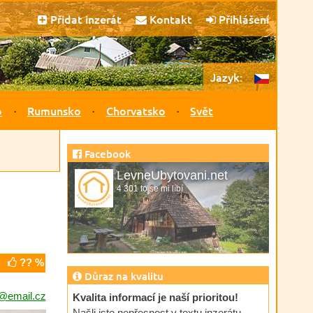
Přidat inzerát
Kontakt
Přihlášení
Jazyk:
o
Rumunsko
Chorvatsko
Svět
Facebook
LevneUbytovani.net
4 301 to se mi líbí
?? %
Důraz na kvalitu
@email.cz
Kvalita informací je naší prioritou!
Našli jste nepřesnost v textu inzerátu