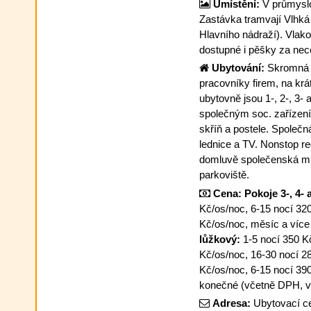
Umístění:
V průmyslo
Zastávka tramvají Vlhká
Hlavního nádraží). Vlako
dostupné i pěšky za nec
Ubytování:
Skromná u
pracovníky firem, na krá
ubytovně jsou 1-, 2-, 3- 
společným soc. zařízením
skříň a postele. Společ
lednice a TV. Nonstop re
domluvě společenská mís
parkoviště.
Cena:
Pokoje 3-, 4- 
Kč/os/noc, 6-15 nocí 32
Kč/os/noc, měsíc a více
lůžkový:
1-5 nocí 350 Kč
Kč/os/noc, 16-30 nocí 2
Kč/os/noc, 6-15 nocí 39
konečné (včetně DPH, vše
Adresa:
Ubytovací c