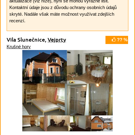
aktualizace (viz níže), nyní se mohou výrazně lišit.
Kontaktní údaje jsou z důvodu ochrany osobních údajů
skryté. Nadále však máte možnost využívat zdejších
recenzí.
Vila Slunečnice,
Vejprty
?? %
Krušné hory