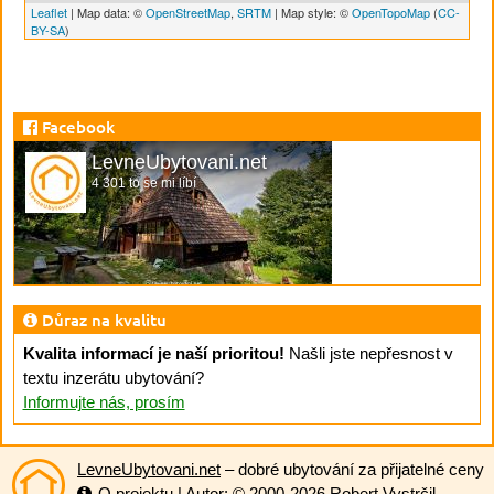
Leaflet
| Map data: ©
OpenStreetMap
,
SRTM
| Map style: ©
OpenTopoMap
(
CC-
BY-SA
)
Facebook
LevneUbytovani.net
4 301 to se mi líbí
Důraz na kvalitu
Kvalita informací je naší prioritou!
Našli jste nepřesnost v
textu inzerátu ubytování?
Informujte nás, prosím
LevneUbytovani.net
– dobré ubytování za přijatelné ceny
O projektu
| Autor: © 2000-2026
Robert Vystrčil