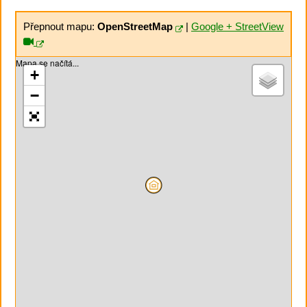
Přepnout mapu:
OpenStreetMap
|
Google + StreetView
Mapa se načítá...
+
−