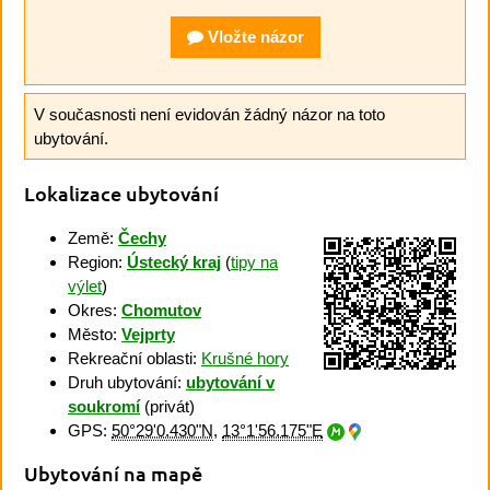
Vložte názor
V současnosti není evidován žádný názor na toto
ubytování.
Lokalizace ubytování
Země:
Čechy
Region:
Ústecký kraj
(
tipy na
výlet
)
Okres:
Chomutov
Město:
Vejprty
Rekreační oblasti:
Krušné hory
Druh ubytování:
ubytování v
soukromí
(privát)
GPS:
50°29'0.430"N
,
13°1'56.175"E
Ubytování na mapě