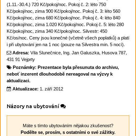
(1.11.-30.4.) 720 Kč/pokoj/noc. Pokoj č. 2: léto 750
Kč/pokoj/noc, zima 900 Kč/pokoj/noc. Pokoj č. 3: léto 560
Kč/pokoj/noc, zima 680 Kč/pokoj/noc. Pokoj č. 4: léto 840
Kč/pokoj/noc, zima 1.020 Kč/pokoj/noc. Pokoj č. 5: léto 280
Kč/pokoj/noc, zima 340 Kč/pokoj/noc. Silvestr: 450
Kč/os/noc. Ceny jsou konečné (včetně všech poplatků) a platí
i při ubytování jen na 1 noc (pouze na Silvestra min. 5 nocí).
Adresa:
Vila Slunečnice, Ing. Jan Galuszka, Husova 787,
431 91 Vejprty
Poznámky:
Prezentace byla přesunuta do archivu,
neboť inzerent dlouhodobě nereagoval na výzvy k
aktualizaci.
Aktualizace:
1. září 2012
Názory na ubytování
Máte s tímto ubytováním nějakou zkušenost?
Podělte se, prosím, s ostatními o své zážitky.