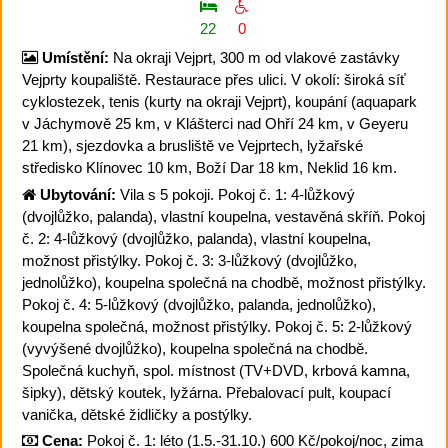
22
0
Umístění:
Na okraji Vejprt, 300 m od vlakové zastávky
Vejprty koupaliště. Restaurace přes ulici. V okolí: široká síť
cyklostezek, tenis (kurty na okraji Vejprt), koupání (aquapark
v Jáchymově 25 km, v Klášterci nad Ohří 24 km, v Geyeru
21 km), sjezdovka a brusliště ve Vejprtech, lyžařské
středisko Klínovec 10 km, Boží Dar 18 km, Neklid 16 km.
Ubytování:
Vila s 5 pokoji. Pokoj č. 1: 4-lůžkový
(dvojlůžko, palanda), vlastní koupelna, vestavěná skříň. Pokoj
č. 2: 4-lůžkový (dvojlůžko, palanda), vlastní koupelna,
možnost přistýlky. Pokoj č. 3: 3-lůžkový (dvojlůžko,
jednolůžko), koupelna společná na chodbě, možnost přistýlky.
Pokoj č. 4: 5-lůžkový (dvojlůžko, palanda, jednolůžko),
koupelna společná, možnost přistýlky. Pokoj č. 5: 2-lůžkový
(vyvýšené dvojlůžko), koupelna společná na chodbě.
Společná kuchyň, spol. místnost (TV+DVD, krbová kamna,
šipky), dětský koutek, lyžárna. Přebalovací pult, koupací
vanička, dětské židličky a postýlky.
Cena:
Pokoj č. 1: léto (1.5.-31.10.) 600 Kč/pokoj/noc, zima