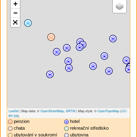
+
−
Leaflet
| Map data: ©
OpenStreetMap
,
SRTM
| Map style: ©
OpenTopoMap
(
CC-
BY-SA
)
penzion
hotel
chata
rekreační středisko
ubytování v soukromí
ubytovna