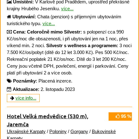
Umístění:
V Karlově pod Pradědem, uprostřed překrásné
krajiny Hrubého Jeseníku.
více...
Ubytování:
Chata (penzion) s příjemným ubytováním
turistického typu.
více...
Cena:
Celoročně mimo Silvestr:
s polopenzí cca 990
Kč/os/noc dle obsazenosti, i při ubytování jen na 1 noc, přes
víkend min. 2 noci.
Silvestr s wellness a programem:
3 noci
7.500 Kč/os/pobyt (dítě do 12 let 3.000 Kč). Pes 500 Kč/noc.
Rekreační poplatek 21 Kč/os/noc. Dítě do 3 let 200 Kč/noc.
Ceny jsou včetně DPH, povlečení, energií i parkování. Ceny
platí při ubytování 2 a více osob.
Poznámky:
Placená inzerce.
Aktualizace:
2. listopadu 2023
více info...
Hotel Velká medvědice
(530 m)
,
95 %
Jaremča
Ukrajinské Karpaty
/
Poloniny
/
Gorgany
/
Bukovinské
Karpaty