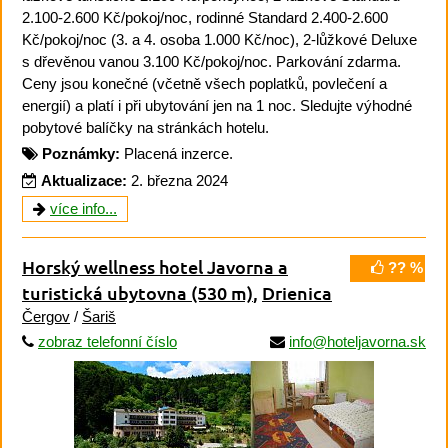
2.100-2.600 Kč/pokoj/noc, rodinné Standard 2.400-2.600
Kč/pokoj/noc (3. a 4. osoba 1.000 Kč/noc), 2-lůžkové Deluxe
s dřevěnou vanou 3.100 Kč/pokoj/noc. Parkování zdarma.
Ceny jsou konečné (včetně všech poplatků, povlečení a
energií) a platí i při ubytování jen na 1 noc. Sledujte výhodné
pobytové balíčky na stránkách hotelu.
Poznámky:
Placená inzerce.
Aktualizace:
2. března 2024
více info...
Horský wellness hotel Javorna a
?? %
turistická ubytovna
(530 m)
,
Drienica
Čergov
/
Šariš
zobraz telefonní číslo
info@hoteljavorna.sk