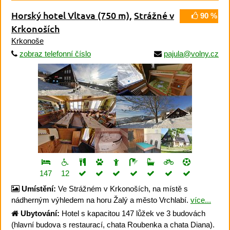
Horský hotel Vltava
(750 m)
,
Strážné v
90 %
Krkonoších
Krkonoše
zobraz telefonní číslo
pajula@volny.cz
147
12
Umístění:
Ve Strážném v Krkonoších, na místě s
nádherným výhledem na horu Žalý a město Vrchlabí.
více...
Ubytování:
Hotel s kapacitou 147 lůžek ve 3 budovách
(hlavní budova s restaurací, chata Roubenka a chata Diana).