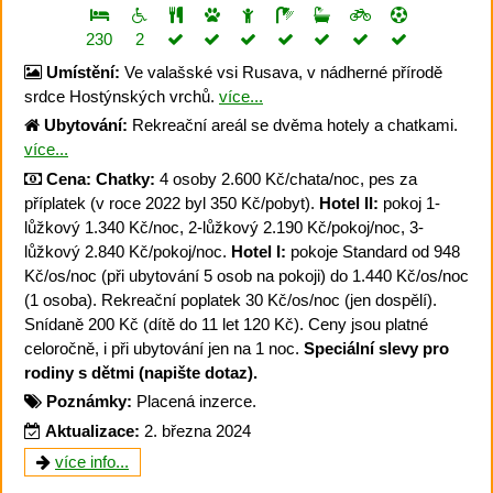
230
2
Umístění:
Ve valašské vsi Rusava, v nádherné přírodě
srdce Hostýnských vrchů.
více...
Ubytování:
Rekreační areál se dvěma hotely a chatkami.
více...
Cena:
Chatky:
4 osoby 2.600 Kč/chata/noc, pes za
příplatek (v roce 2022 byl 350 Kč/pobyt).
Hotel II:
pokoj 1-
lůžkový 1.340 Kč/noc, 2-lůžkový 2.190 Kč/pokoj/noc, 3-
lůžkový 2.840 Kč/pokoj/noc.
Hotel I:
pokoje Standard od 948
Kč/os/noc (při ubytování 5 osob na pokoji) do 1.440 Kč/os/noc
(1 osoba). Rekreační poplatek 30 Kč/os/noc (jen dospělí).
Snídaně 200 Kč (dítě do 11 let 120 Kč). Ceny jsou platné
celoročně, i při ubytování jen na 1 noc.
Speciální slevy pro
rodiny s dětmi (napište dotaz).
Poznámky:
Placená inzerce.
Aktualizace:
2. března 2024
více info...