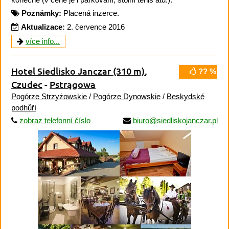
Poznámky:
Placená inzerce.
Aktualizace:
2. července 2016
více info...
Hotel Siedlisko Janczar
(310 m)
,
?? %
Czudec
-
Pstrągowa
Pogórze Strzyżowskie
/
Pogórze Dynowskie
/
Beskydské
podhůří
zobraz telefonní číslo
biuro@siedliskojanczar.pl