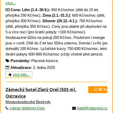
více...
Cena:
Léto (1.4.-30.9.):
450 Kč/os/noc (dítě do 15 let,
přistýlka 250 Kč/noc).
Zima (2.1.-31.3.):
600 Kč/os/noc (dítě,
přistýlka 300 Kč/noc).
Silvestr (25.12.-4.1.):
700 Kč/os/noc
(dítě, přistýlka 350 Kč/noc). Ceny jsou platné při ubytování na
5 a více nocí (pro kratší pobyty +100 Kč/os/noc).
Neobsazené lůžko na pokoji 200 Kč/noc. Povlečení i energie
jsou v ceně. Dítě do 2 let bez lůžka zdarma. Domácí zvíře (po
dohodě) 100 Kč/noc. Lyžařské kurzy 750-830 Kč/os/noc, letní
školní pobyty 600-800 Kč/os/noc (vždy včetně plné penze).
Poznámky:
Placená inzerce.
Aktualizace:
2. ledna 2025
více info...
Zámecký hotel Zlatý Orel
(505 m)
,
90 %
Ostravice
Moravskoslezské Beskydy
zobraz telefonní číslo
hotel@zlatyorel.cz