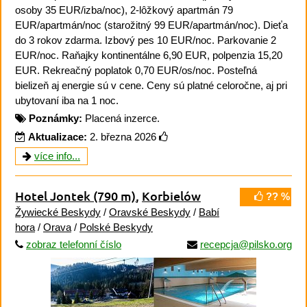
osoby 35 EUR/izba/noc), 2-lôžkový apartmán 79
EUR/apartmán/noc (starožitný 99 EUR/apartmán/noc). Dieťa
do 3 rokov zdarma. Izbový pes 10 EUR/noc. Parkovanie 2
EUR/noc. Raňajky kontinentálne 6,90 EUR, polpenzia 15,20
EUR. Rekreačný poplatok 0,70 EUR/os/noc. Posteľná
bielizeň aj energie sú v cene. Ceny sú platné celoročne, aj pri
ubytovaní iba na 1 noc.
Poznámky:
Placená inzerce.
Aktualizace:
2. března 2026
více info...
Hotel Jontek
(790 m)
,
Korbielów
?? %
Žywiecké Beskydy
/
Oravské Beskydy
/
Babí
hora
/
Orava
/
Polské Beskydy
zobraz telefonní číslo
recepcja@pilsko.org