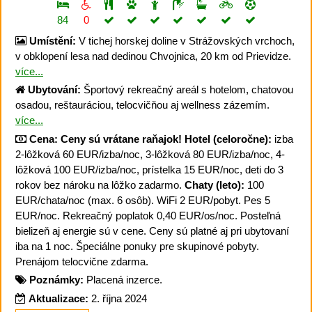
84
0
Umístění:
V tichej horskej doline v Strážovských vrchoch,
v obklopení lesa nad dedinou Chvojnica, 20 km od Prievidze.
více...
Ubytování:
Športový rekreačný areál s hotelom, chatovou
osadou, reštauráciou, telocvičňou aj wellness zázemím.
více...
Cena:
Ceny sú vrátane raňajok!
Hotel (celoročne):
izba
2-lôžková 60 EUR/izba/noc, 3-lôžková 80 EUR/izba/noc, 4-
lôžková 100 EUR/izba/noc, prístelka 15 EUR/noc, deti do 3
rokov bez nároku na lôžko zadarmo.
Chaty (leto):
100
EUR/chata/noc (max. 6 osôb). WiFi 2 EUR/pobyt. Pes 5
EUR/noc. Rekreačný poplatok 0,40 EUR/os/noc. Posteľná
bielizeň aj energie sú v cene. Ceny sú platné aj pri ubytovaní
iba na 1 noc. Špeciálne ponuky pre skupinové pobyty.
Prenájom telocvične zdarma.
Poznámky:
Placená inzerce.
Aktualizace:
2. října 2024