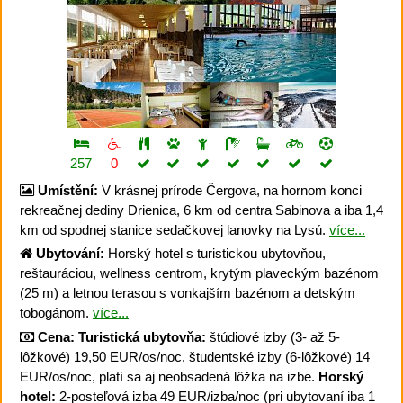
257
0
Umístění:
V krásnej prírode Čergova, na hornom konci
rekreačnej dediny Drienica, 6 km od centra Sabinova a iba 1,4
km od spodnej stanice sedačkovej lanovky na Lysú.
více...
Ubytování:
Horský hotel s turistickou ubytovňou,
reštauráciou, wellness centrom, krytým plaveckým bazénom
(25 m) a letnou terasou s vonkajším bazénom a detským
tobogánom.
více...
Cena:
Turistická ubytovňa:
štúdiové izby (3- až 5-
lôžkové) 19,50 EUR/os/noc, študentské izby (6-lôžkové) 14
EUR/os/noc, platí sa aj neobsadená lôžka na izbe.
Horský
hotel:
2-posteľová izba 49 EUR/izba/noc (pri ubytovaní iba 1