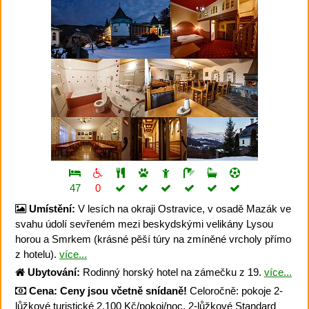
47
0
Umístění:
V lesích na okraji Ostravice, v osadě Mazák ve
svahu údolí sevřeném mezi beskydskými velikány Lysou
horou a Smrkem (krásné pěší túry na zmíněné vrcholy přímo
z hotelu).
více...
Ubytování:
Rodinný horský hotel na zámečku z 19.
více...
Cena:
Ceny jsou včetně snídaně!
Celoročně: pokoje 2-
lůžkové turistické 2.100 Kč/pokoj/noc, 2-lůžkové Standard