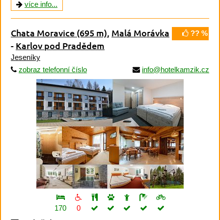
více info...
Chata Moravice
(695 m)
,
Malá Morávka
?? %
-
Karlov pod Pradědem
Jeseníky
zobraz telefonní číslo
info@hotelkamzik.cz
170
0