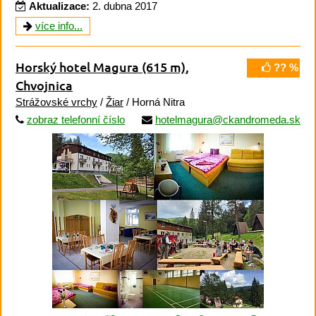
Aktualizace:
2. dubna 2017
více info...
Horský hotel Magura
(615 m)
,
?? %
Chvojnica
Strážovské vrchy
/
Žiar
/ Horná Nitra
zobraz telefonní číslo
hotelmagura@ckandromeda.sk