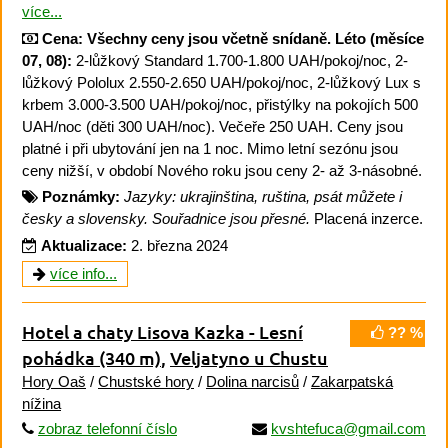
více...
Cena:
Všechny ceny jsou včetně snídaně.
Léto (měsíce
07, 08):
2-lůžkový Standard 1.700-1.800 UAH/pokoj/noc, 2-
lůžkový Pololux 2.550-2.650 UAH/pokoj/noc, 2-lůžkový Lux s
krbem 3.000-3.500 UAH/pokoj/noc, přistýlky na pokojích 500
UAH/noc (děti 300 UAH/noc). Večeře 250 UAH. Ceny jsou
platné i při ubytování jen na 1 noc. Mimo letní sezónu jsou
ceny nižší, v období Nového roku jsou ceny 2- až 3-násobné.
Poznámky:
Jazyky: ukrajinština, ruština, psát můžete i
česky a slovensky. Souřadnice jsou přesné.
Placená inzerce.
Aktualizace:
2. března 2024
více info...
Hotel a chaty Lisova Kazka - Lesní
?? %
pohádka
(340 m)
,
Veljatyno u Chustu
Hory Oaš
/
Chustské hory
/
Dolina narcisů
/
Zakarpatská
nížina
zobraz telefonní číslo
kvshtefuca@gmail.com