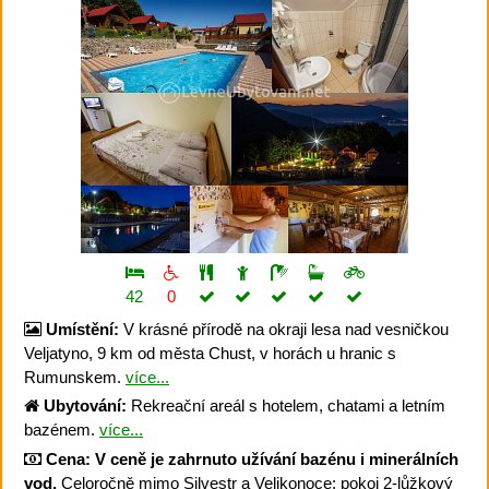
42
0
Umístění:
V krásné přírodě na okraji lesa nad vesničkou
Veljatyno, 9 km od města Chust, v horách u hranic s
Rumunskem.
více...
Ubytování:
Rekreační areál s hotelem, chatami a letním
bazénem.
více...
Cena:
V ceně je zahrnuto užívání bazénu i minerálních
vod.
Celoročně mimo Silvestr a Velikonoce: pokoj 2-lůžkový