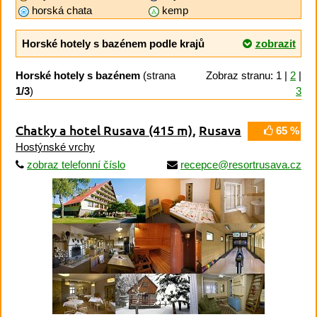
horská chata
kemp
Horské hotely s bazénem podle krajů
zobrazit
Horské hotely s bazénem
(strana
Zobraz stranu: 1 |
2
|
1/3
)
3
Chatky a hotel Rusava
(415 m)
,
Rusava
65 %
Hostýnské vrchy
zobraz telefonní číslo
recepce@resortrusava.cz