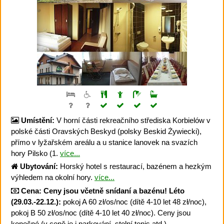
Umístění:
V horní části rekreačního střediska Korbielów v
polské části Oravských Beskyd (polsky Beskid Żywiecki),
přímo v lyžařském areálu a u stanice lanovek na svazích
hory Pilsko (1.
více...
Ubytování:
Horský hotel s restaurací, bazénem a hezkým
výhledem na okolní hory.
více...
Cena:
Ceny jsou včetně snídaní a bazénu!
Léto
(29.03.-22.12.):
pokoj A 60 zł/os/noc (dítě 4-10 let 48 zł/noc),
pokoj B 50 zł/os/noc (dítě 4-10 let 40 zł/noc). Ceny jsou
konečné (v ceně je i parkování, stolní tenis atd.).