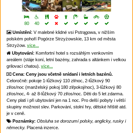
80
40
Umístění:
V malebné klidné vsi Pstrągowa, v nižším
polském pohoří Pogórze Strzyżowskie, 13 km od města
Strzyżow.
více...
Ubytování:
Komfortní hotel s rozsáhlým venkovním
areálem (stáje koní, letní bazény, zahrada s altánkem i velkou
grilovací chatou).
více...
Cena:
Ceny jsou včetně snídaní i letních bazénů.
Celoročně: pokoje 1-lůžkový 110 zł/noc, 2-lůžkový 90
zł/os/noc (manželský pokoj 180 zł/pokoj/noc), 3-lůžkový 80
zł/os/noc, 4- až 8-lůžkový 70 zł/os/noc. Děti do 5 let zdarma.
Ceny platí i při ubytování jen na 1 noc. Pro delší pobyty i větší
skupiny možnost slev. Parkování, stolní hry, dětské hřiště atd.
je v ceně.
Poznámky:
Obsluha se dorozumí polsky, anglicky, rusky i
německy.
Placená inzerce.