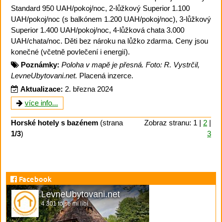
Standard 950 UAH/pokoj/noc, 2-lůžkový Superior 1.100
UAH/pokoj/noc (s balkónem 1.200 UAH/pokoj/noc), 3-lůžkový
Superior 1.400 UAH/pokoj/noc, 4-lůžková chata 3.000
UAH/chata/noc. Děti bez nároku na lůžko zdarma. Ceny jsou
konečné (včetně povlečení i energií).
Poznámky:
Poloha v mapě je přesná. Foto: R. Vystrčil,
LevneUbytovani.net.
Placená inzerce.
Aktualizace:
2. března 2024
více info...
Horské hotely s bazénem
(strana
Zobraz stranu: 1 |
2
|
1/3
)
3
Facebook
LevneUbytovani.net
4 301 to se mi líbí