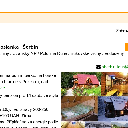
Zobraz
losjanka
- Šerbin
oniny
/
Užanský NP
/
Polonina Runa
/
Bukovské vrchy
/
Vododělný
sherbin-tour
m národním parku, na horské
o hranice s Polskem, nad
ce...
 penzion pro 14 osob, ve stylu
.12.):
bez stravy 200-250
 +100 UAH.
Zima
y. Příplácí se za energie podle