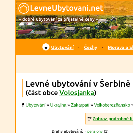
– dobré ubytování za přijatelné ceny –
Ubytování
Čechy
Morava a S
▼
Levné ubytování v Šerbině
(část obce
Volosjanka
)
Ubytování
»
Ukrajina
»
Zakarpatí
»
Velkoberezňansko
Zobraz podrobné fi
Druhy ubytování:
penziony
(1)