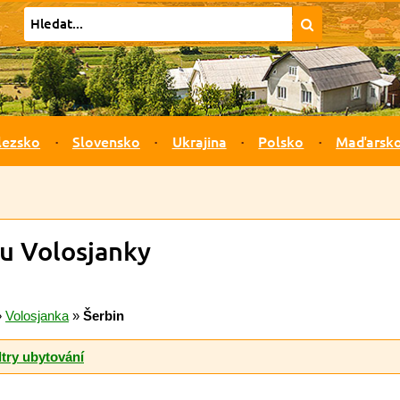
lezsko
Slovensko
Ukrajina
Polsko
Maďarsk
 u Volosjanky
»
Volosjanka
»
Šerbin
ltry ubytování