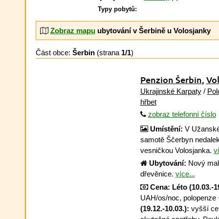
Typy pobytů:
Zobraz mapu
ubytování v Šerbině u Volosjanky
Část obce:
Šerbin
(strana
1/1
)
Penzion Šerbin
,
Vo
Ukrajinské Karpaty
/
Pol
hřbet
zobraz telefonní číslo
Umístění:
V Užanské
samotě Ščerbyn nedalek
vesničkou Volosjanka.
ví
Ubytování:
Nový malý
dřevěnice.
více...
Cena:
Léto (10.03.-19
UAH/os/noc, polopenze
(19.12.-10.03.):
vyšší cen