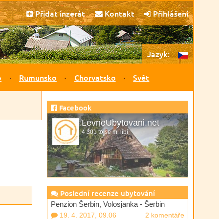
Přidat inzerát
Kontakt
Přihlášení
Jazyk:
o
Rumunsko
Chorvatsko
Svět
Facebook
LevneUbytovani.net
4 301 to se mi líbí
Poslední recenze ubytování
Penzion Šerbin, Volosjanka - Šerbin
19. 4. 2017, 09.06
2 komentáře