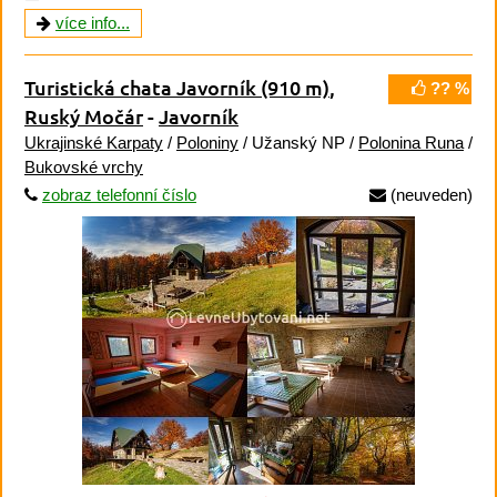
více info...
Turistická chata Javorník
(910 m)
,
?? %
Ruský Močár
-
Javorník
Ukrajinské Karpaty
/
Poloniny
/ Užanský NP /
Polonina Runa
/
Bukovské vrchy
zobraz telefonní číslo
(neuveden)