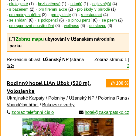
ekologické
(1)
bezbariérové
(1)
u koňů
(1)
nejlevnější
(4)
s bazénem
(2)
pro firemní akce
(2)
pro školy v přírodě
(1)
pro rodiny s dětmi
(3)
pro cyklisty
(2)
s restaurací
(4)
se snídaní
(6)
s polopenzí
(6)
s plnou penzí
(6)
se psem
(2)
pro sportovní soustředění
(3)
wellness
(4)
se slevou
(3)
Zobraz mapu
ubytování v Užanském národním
parku
Rekreační oblast:
Užanský NP
(strana
Zobraz stranu: 1 |
1/2
)
2
Rodinný hotel LiAn Užok
(520 m)
,
100 %
Volosjanka
Ukrajinské Karpaty
/
Poloniny
/ Užanský NP /
Polonina Runa
/
Vododělný hřbet
/
Bukovské vrchy
zobraz telefonní číslo
hotel@zakarpatsko.cz