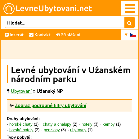
Inzerát
Kontakt
Přihlášení
Levné ubytování v Užanském
národním parku
Ubytování
»
Užanský NP
Zobraz podrobné filtry ubytování
Druhy ubytování:
horské chaty
(1)
chaty a chalupy
(2)
hotely
(3)
kempy
(1)
horské hotely
(2)
penziony
(3)
ubytovny
(1)
Typy pobytů: