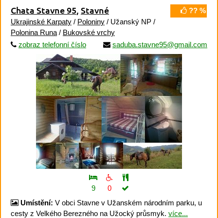
Chata Stavne 95
,
Stavné
?? %
Ukrajinské Karpaty
/
Poloniny
/ Užanský NP /
Polonina Runa
/
Bukovské vrchy
zobraz telefonní číslo
saduba.stavne95@gmail.com
9
0
Umístění:
V obci Stavne v Užanském národním parku, u
cesty z Velkého Berezného na Užocký průsmyk.
více...