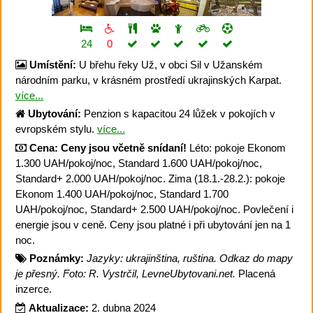
24
0
Umístění:
U břehu řeky Už, v obci Sil v Užanském
národním parku, v krásném prostředí ukrajinských Karpat.
více...
Ubytování:
Penzion s kapacitou 24 lůžek v pokojích v
evropském stylu.
více...
Cena:
Ceny jsou včetně snídaní!
Léto: pokoje Ekonom
1.300 UAH/pokoj/noc, Standard 1.600 UAH/pokoj/noc,
Standard+ 2.000 UAH/pokoj/noc. Zima (18.1.-28.2.): pokoje
Ekonom 1.400 UAH/pokoj/noc, Standard 1.700
UAH/pokoj/noc, Standard+ 2.500 UAH/pokoj/noc. Povlečení i
energie jsou v ceně. Ceny jsou platné i při ubytování jen na 1
noc.
Poznámky:
Jazyky: ukrajinština, ruština. Odkaz do mapy
je přesný. Foto: R. Vystrčil, LevneUbytovani.net.
Placená
inzerce.
Aktualizace:
2. dubna 2024