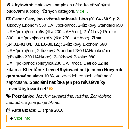
Ubytování:
Hotelový komplex s několika dřevěnými
budovami a pokoji různých kategorií.
více...
Cena:
Ceny jsou včetně snídaně.
Léto (01.04.-30.9.):
2-
lůžkový Ekonom 550 UAH/pokoj/noc, 2-lůžkový Standard 650
UAH/pokoj/noc (přistýlka 230 UAH/noc), 2-lůžkový Pololux
800 UAH/pokoj/noc (přistýlka 230 UAH/noc).
Zima
(14.01.-01.04., 01.10.-30.12.):
2-lůžkový Ekonom 680
UAH/pokoj/noc, 2-lůžkový Standard 780 UAH/pokoj/noc
(přistýlka 230 UAH/noc), 2-lůžkový Pololux 990
UAH/pokoj/noc (přistýlka 230 UAH/noc). Děti do 12 let
zdarma.
Klientům z LevneUbytovani.net je mimo Nový rok
garantována sleva 10 %,
ve zdejších cenách ještě není
započítána.
Speciální nabídka jen pro návštěvníky
LevneUbytovani.net!
Poznámky:
Jazyky: ukrajinština, ruština. Zeměpisné
souřadnice jsou jen přibližné.
Aktualizace:
1. srpna 2016
více info...