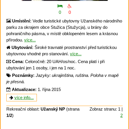
0
0
Umístění:
Vedle turistické ubytovny Užanského národního
parku za okrajem obce Stužica (Stužycja), u brány do
pohraničního pásma, v místě obklopeném lesem a krásnou
přírodou.
více...
Ubytování:
Široké travnaté prostranství před turistickou
ubytovnou vhodné pro stanování.
více...
Cena:
Celoročně: 20 UAH/os/noc. Cena platí i při
ubytování jen 1 osoby, i jen na 1 noc.
Poznámky:
Jazyky: ukrajinština, ruština. Poloha v mapě
je přesná.
Aktualizace:
1. října 2015
více info...
Rekreační oblast:
Užanský NP
(strana
Zobraz stranu: 1 |
1/2
)
2