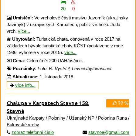
20
0
Umístění:
Ve vrcholové části masivu Javorník (ukrajinsky
Javirnyk) v ukrajinských Karpatech, poblíž vrcholku Juda
vrch.
více...
Ubytování:
Turistická chata, obnovená v roce 2017 na
základech bývalé turistické chaty KČST (postavené v roce
1936, vyhořelé v roce 2015).
více...
Cena:
Celoročně: 200 UAH/os/noc.
Poznámky:
Foto: R. Vystrčil, LevneUbytovani.net.
Aktualizace:
1. listopadu 2018
více info...
Chalupa v Karpatech Stavne 158
,
?? %
Stavné
Ukrajinské Karpaty
/
Poloniny
/ Užanský NP /
Polonina Runa
/
Bukovské vrchy
zobraz telefonní číslo
stavnoe@gmail.com