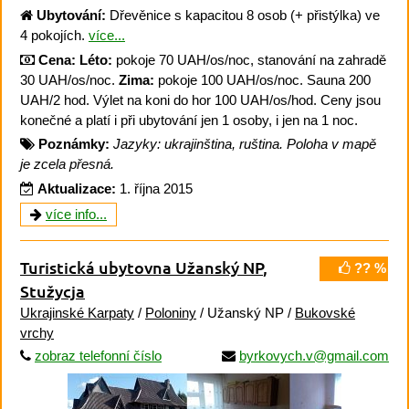
Ubytování:
Dřevěnice s kapacitou 8 osob (+ přistýlka) ve
4 pokojích.
více...
Cena:
Léto:
pokoje 70 UAH/os/noc, stanování na zahradě
30 UAH/os/noc.
Zima:
pokoje 100 UAH/os/noc. Sauna 200
UAH/2 hod. Výlet na koni do hor 100 UAH/os/hod. Ceny jsou
konečné a platí i při ubytování jen 1 osoby, i jen na 1 noc.
Poznámky:
Jazyky: ukrajinština, ruština. Poloha v mapě
je zcela přesná.
Aktualizace:
1. října 2015
více info...
Turistická ubytovna Užanský NP
,
?? %
Stužycja
Ukrajinské Karpaty
/
Poloniny
/ Užanský NP /
Bukovské
vrchy
zobraz telefonní číslo
byrkovych.v@gmail.com