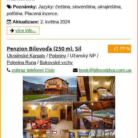
Poznámky:
Jazyky: čeština, slovenština, ukrajinština,
polština.
Placená inzerce.
Aktualizace:
2. května 2024
více info...
Penzion Bilovoďa
(250 m)
,
Sil
?? %
Ukrajinské Karpaty
/
Poloniny
/ Užanský NP /
Polonina Runa
/
Bukovské vrchy
zobraz telefonní číslo
book@bilovoddya.com.ua