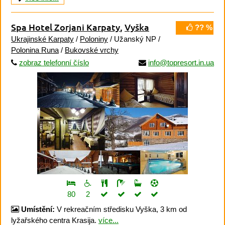
Spa Hotel Zorjani Karpaty
,
Vyška
?? %
Ukrajinské Karpaty
/
Poloniny
/ Užanský NP /
Polonina Runa
/
Bukovské vrchy
zobraz telefonní číslo
info@topresort.in.ua
80
2
Umístění:
V rekreačním středisku Vyška, 3 km od
lyžařského centra Krasija.
více...