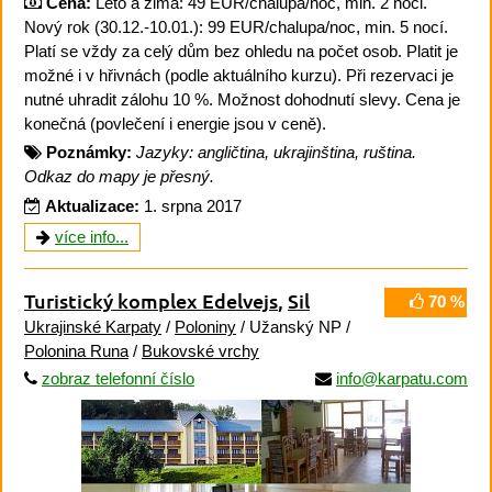
Cena:
Léto a zima: 49 EUR/chalupa/noc, min. 2 noci.
Nový rok (30.12.-10.01.): 99 EUR/chalupa/noc, min. 5 nocí.
Platí se vždy za celý dům bez ohledu na počet osob. Platit je
možné i v hřivnách (podle aktuálního kurzu). Při rezervaci je
nutné uhradit zálohu 10 %. Možnost dohodnutí slevy. Cena je
konečná (povlečení i energie jsou v ceně).
Poznámky:
Jazyky: angličtina, ukrajinština, ruština.
Odkaz do mapy je přesný.
Aktualizace:
1. srpna 2017
více info...
Turistický komplex Edelvejs
,
Sil
70 %
Ukrajinské Karpaty
/
Poloniny
/ Užanský NP /
Polonina Runa
/
Bukovské vrchy
zobraz telefonní číslo
info@karpatu.com