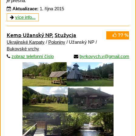
je přesná.
Aktualizace:
1. října 2015
více info...
Kemp Užanský NP
,
Stužycja
?? %
Ukrajinské Karpaty
/
Poloniny
/ Užanský NP /
Bukovské vrchy
zobraz telefonní číslo
byrkovych.v@gmail.com