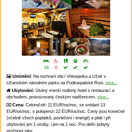
16
0
Umístění:
Na rozhraní obcí Volosjanka a Užok v
Užanském národním parku na Podkarpatské Rusi.
více...
Ubytování:
Útulný menší rodinný hotel s restaurací a
obchodem, provozovaný českým nadšencem.
více...
Cena:
Celoročně: 11 EUR/os/noc, se snídaní 13
EUR/os/noc, s polopenzí 22 EUR/os/noc. Ceny jsou konečné
(včetně všech poplatků, povlečení i energií) a platí i při
ubytování jen 1 osoby, i jen na 1 noc. Pro delší pobyty
možnost slev.