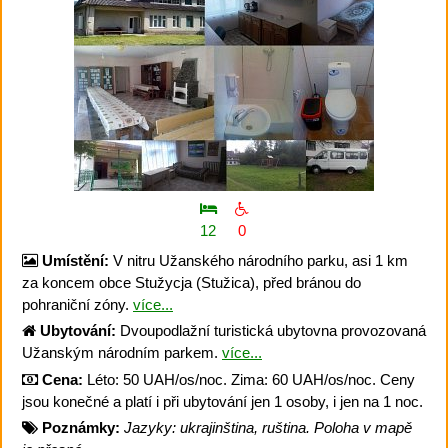
12
0
Umístění:
V nitru Užanského národního parku, asi 1 km
za koncem obce Stužycja (Stužica), před bránou do
pohraniční zóny.
více...
Ubytování:
Dvoupodlažní turistická ubytovna provozovaná
Užanským národním parkem.
více...
Cena:
Léto: 50 UAH/os/noc. Zima: 60 UAH/os/noc. Ceny
jsou konečné a platí i při ubytování jen 1 osoby, i jen na 1 noc.
Poznámky:
Jazyky: ukrajinština, ruština. Poloha v mapě