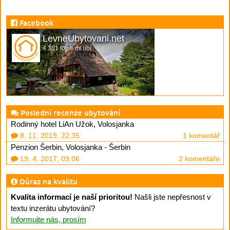
Facebook
LevneUbytovani.net
4 301 to se mi líbí
Poslední recenze ubytování
Rodinný hotel LiAn Užok, Volosjanka
8. 11. 2019, 22.35
1 komentář
Penzion Šerbin, Volosjanka - Šerbin
19. 4. 2017, 09.06
2 komentáře
Důraz na kvalitu
Kvalita informací je naší prioritou!
Našli jste nepřesnost v
textu inzerátu ubytování?
Informujte nás, prosím