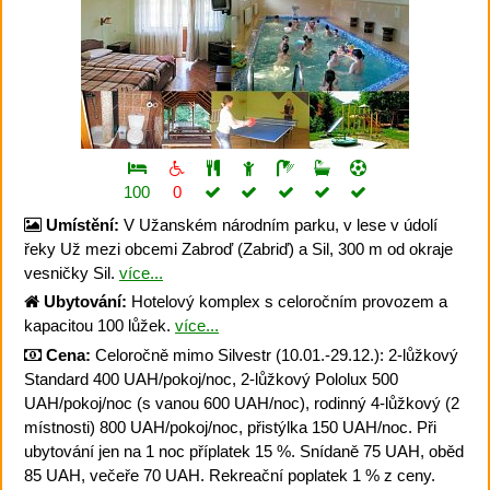
100
0
Umístění:
V Užanském národním parku, v lese v údolí
řeky Už mezi obcemi Zabroď (Zabriď) a Sil, 300 m od okraje
vesničky Sil.
více...
Ubytování:
Hotelový komplex s celoročním provozem a
kapacitou 100 lůžek.
více...
Cena:
Celoročně mimo Silvestr (10.01.-29.12.): 2-lůžkový
Standard 400 UAH/pokoj/noc, 2-lůžkový Pololux 500
UAH/pokoj/noc (s vanou 600 UAH/noc), rodinný 4-lůžkový (2
místnosti) 800 UAH/pokoj/noc, přistýlka 150 UAH/noc. Při
ubytování jen na 1 noc příplatek 15 %. Snídaně 75 UAH, oběd
85 UAH, večeře 70 UAH. Rekreační poplatek 1 % z ceny.