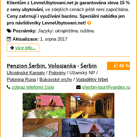
Klientům z LevneUbytovani.net je garantována sleva 15 %
z ceny ubytování,
ve zdejších cenách ještě není započítána.
Ceny zahrnují i využívání bazénu.
Speciální nabídka jen
pro návštěvníky LevneUbytovani.net!
Poznámky:
Jazyky: ukrajinština, ruština.
Aktualizace:
1. srpna 2017
více info...
Penzion Šerbin
,
Volosjanka
-
Šerbin
65 %
Ukrajinské Karpaty
/
Poloniny
/ Užanský NP /
Polonina Runa
/
Bukovské vrchy
/
Vododělný hřbet
zobraz telefonní číslo
sherbin-tour@yandex.ru