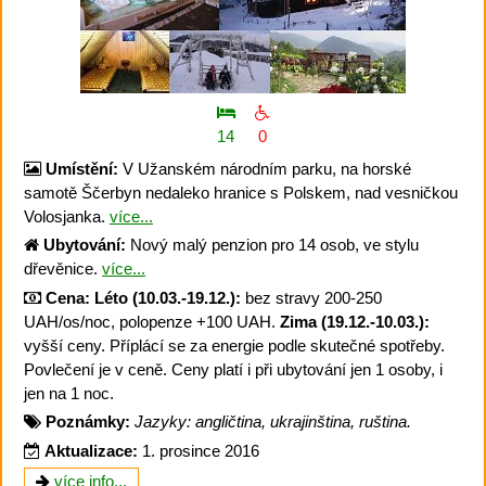
14
0
Umístění:
V Užanském národním parku, na horské
samotě Ščerbyn nedaleko hranice s Polskem, nad vesničkou
Volosjanka.
více...
Ubytování:
Nový malý penzion pro 14 osob, ve stylu
dřevěnice.
více...
Cena:
Léto (10.03.-19.12.):
bez stravy 200-250
UAH/os/noc, polopenze +100 UAH.
Zima (19.12.-10.03.):
vyšší ceny. Příplácí se za energie podle skutečné spotřeby.
Povlečení je v ceně. Ceny platí i při ubytování jen 1 osoby, i
jen na 1 noc.
Poznámky:
Jazyky: angličtina, ukrajinština, ruština.
Aktualizace:
1. prosince 2016
více info...