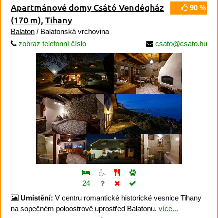
Apartmánové domy Csátó Vendégház
90 %
(170 m)
,
Tihany
Balaton
/ Balatonská vrchovina
zobraz telefonní číslo
csato@csato.hu
24
Umístění:
V centru romantické historické vesnice Tihany
na sopečném poloostrově uprostřed Balatonu.
více...