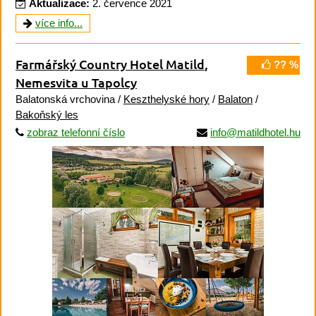
Aktualizace:
2. července 2021
více info...
Farmářský Country Hotel Matild
,
?? %
Nemesvita u Tapolcy
Balatonská vrchovina /
Keszthelyské hory
/
Balaton
/
Bakoňský les
zobraz telefonní číslo
info@matildhotel.hu