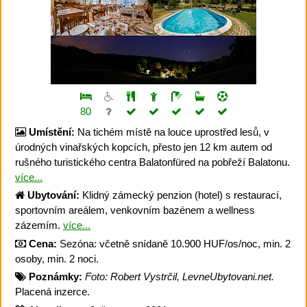
80
Umístění:
Na tichém místě na louce uprostřed lesů, v
úrodných vinařských kopcích, přesto jen 12 km autem od
rušného turistického centra Balatonfüred na pobřeží Balatonu.
více...
Ubytování:
Klidný zámecký penzion (hotel) s restaurací,
sportovním areálem, venkovním bazénem a wellness
zázemím.
více...
Cena:
Sezóna: včetně snídaně 10.900 HUF/os/noc, min. 2
osoby, min. 2 noci.
Poznámky:
Foto: Robert Vystrčil, LevneUbytovani.net.
Placená inzerce.