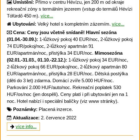
Umístění:
Přímo v centru Hévízu, jen 200 m od okraje
rekreační zóny s termálním jezerem (vstup do termálů Hévízi
Tófürdő 450 m).
více...
Ubytování:
Velký hotel s kompletním zázemím.
více...
Cena:
Ceny jsou včetně snídaně!
Hlavní sezóna
(01.04.-30.09.):
1-lůžkový pokoj 40 EUR/noc, 2-lůžkový pokoj
74 EUR/pokoj/noc, 2-lůžkový apartmán 91
EUR/apartmán/noc, přistýlka 34 EUR/noc.
Mimosezóna
(02.01.-31.03., 01.10.-22.12.):
1-lůžkový pokoj 34 EUR/noc,
2-lůžkový pokoj 66 EUR/pokoj/noc, 2-lůžkový apartmán 80
EUR/apartmán/noc, přistýlka 28 EUR/noc. Dětská postýlka
(děti do 3 let) zdarma. Domácí zvíře 5.000 HUF/noc.
Parkování 2.000 HUF/auto/noc. Rekreační poplatek 530
HUF/os/noc (jen dospělí). Ceny platí i při ubytování jen na 1
noc. Hotel nabízí i speciální balíčky (viz www stránky).
Poznámky:
Placená inzerce.
Aktualizace:
2. července 2022
více info...