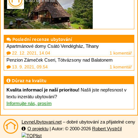
4 301 to se mi líbí
Poslední recenze ubytování
Apartmánové domy Csátó Vendégház, Tihany
22. 12. 2021, 14.04
1 komentář
Penzion Zámeček Cseri, Tótvázsony nad Balatonem
13. 9. 2021, 09.54
1 komentář
Důraz na kvalitu
Kvalita informací je naší prioritou!
Našli jste nepřesnost v
textu inzerátu ubytování?
Informujte nás, prosím
LevneUbytovani.net
– dobré ubytování za přijatelné ceny
O projektu
| Autor: © 2000-2026
Robert Vystrčil