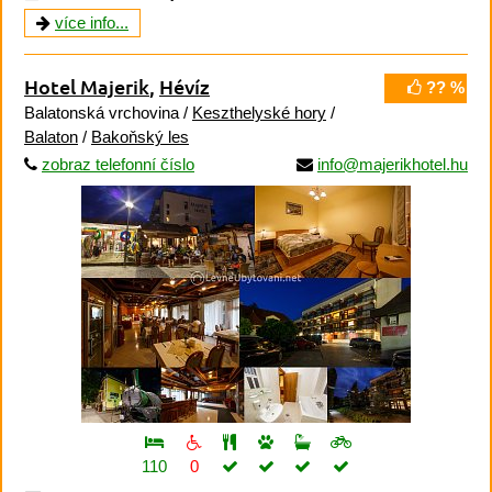
více info...
Hotel Majerik
,
Hévíz
?? %
Balatonská vrchovina /
Keszthelyské hory
/
Balaton
/
Bakoňský les
zobraz telefonní číslo
info@majerikhotel.hu
110
0