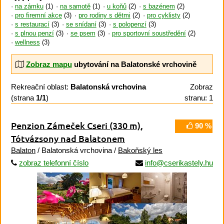
na zámku
(1)
na samotě
(1)
u koňů
(2)
s bazénem
(2)
pro firemní akce
(3)
pro rodiny s dětmi
(2)
pro cyklisty
(2)
s restaurací
(3)
se snídaní
(3)
s polopenzí
(3)
s plnou penzí
(3)
se psem
(3)
pro sportovní soustředění
(2)
wellness
(3)
Zobraz mapu
ubytování na Balatonské vrchovině
Rekreační oblast:
Balatonská vrchovina
Zobraz
(strana
1/1
)
stranu: 1
Penzion Zámeček Cseri
(330 m)
,
90 %
Tótvázsony nad Balatonem
Balaton
/ Balatonská vrchovina /
Bakoňský les
zobraz telefonní číslo
info@cserikastely.hu