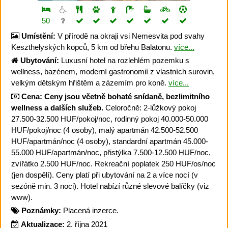
50
Umístění:
V přírodě na okraji vsi Nemesvita pod svahy
Keszthelyských kopců, 5 km od břehu Balatonu.
více...
Ubytování:
Luxusní hotel na rozlehlém pozemku s
wellness, bazénem, moderní gastronomií z vlastních surovin,
velkým dětským hřištěm a zázemím pro koně.
více...
Cena:
Ceny jsou včetně bohaté snídaně, bezlimitního
wellness a dalších služeb.
Celoročně: 2-lůžkový pokoj
27.500-32.500 HUF/pokoj/noc, rodinný pokoj 40.000-50.000
HUF/pokoj/noc (4 osoby), malý apartmán 42.500-52.500
HUF/apartmán/noc (4 osoby), standardní apartmán 45.000-
55.000 HUF/apartmán/noc, přistýlka 7.500-12.500 HUF/noc,
zvířátko 2.500 HUF/noc. Rekreační poplatek 250 HUF/os/noc
(jen dospělí). Ceny platí při ubytování na 2 a více nocí (v
sezóně min. 3 noci). Hotel nabízí různé slevové balíčky (viz
www).
Poznámky:
Placená inzerce.
Aktualizace:
2. října 2021