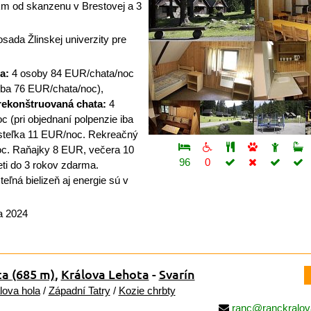
m od skanzenu v Brestovej a 3
ada Žlinskej univerzity pre
a:
4 osoby 84 EUR/chata/noc
 iba 76 EUR/chata/noc),
rekonštruovaná chata:
4
 (pri objednaní polpenzie iba
ísteľka 11 EUR/noc. Rekreačný
oc. Raňajky 8 EUR, večera 10
96
0
ti do 3 rokov zdarma.
ľná bielizeň aj energie sú v
a 2024
ta
(685 m)
,
Králova Lehota
-
Svarín
lova hola
/
Západní Tatry
/
Kozie chrbty
ranc@ranckralov