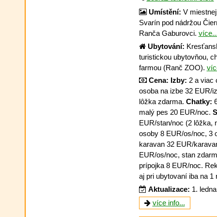
Umístění:
V miestnej 
Svarín pod nádržou Čier
Ranča Gaburovci.
více..
Ubytování:
Kresťansk
turistickou ubytovňou, c
farmou (Ranč ZOO).
víc
Cena:
Izby:
2 a viac 
osoba na izbe 32 EUR/iz
lôžka zdarma.
Chatky:
6
malý pes 20 EUR/noc.
S
EUR/stan/noc (2 lôžka, 
osoby 8 EUR/os/noc, 3 
karavan 32 EUR/karava
EUR/os/noc, stan zdarma
prípojka 8 EUR/noc. Rek
aj pri ubytovaní iba na 1 
Aktualizace:
1. ledn
více info...