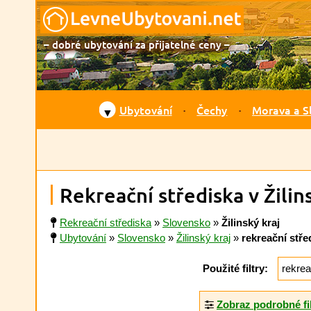
– dobré ubytování za přijatelné ceny –
Ubytování
Čechy
Morava a S
▼
Rekreační střediska v Žilin
Rekreační střediska
»
Slovensko
»
Žilinský kraj
Ubytování
»
Slovensko
»
Žilinský kraj
»
rekreační stře
Použité filtry:
rekrea
Zobraz podrobné fi