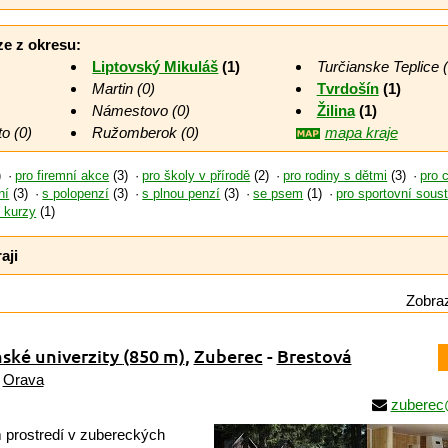
ze z okresu:
Liptovský Mikuláš
(1)
Turčianske Teplice (
Martin (0)
Tvrdošín
(1)
Námestovo (0)
Žilina
(1)
o (0)
Ružomberok (0)
mapa kraje
)
pro firemní akce
(3)
pro školy v přírodě
(2)
pro rodiny s dětmi
(3)
pro 
ní
(3)
s polopenzí
(3)
s plnou penzí
(3)
se psem
(1)
pro sportovní sous
é kurzy
(1)
aji
Zobraz
nské univerzity
(850 m)
,
Zuberec
-
Brestová
/
Orava
zuberec
prostredí v zubereckých