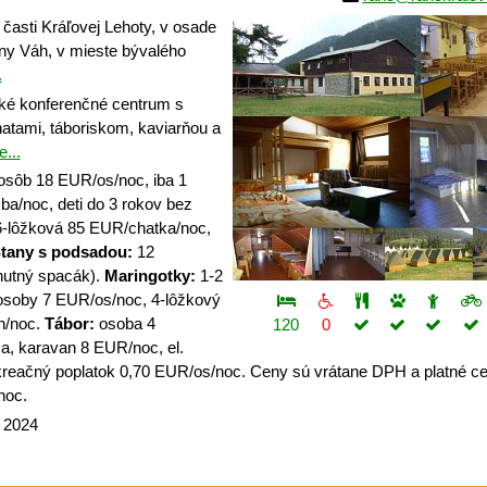
časti Kráľovej Lehoty, v osade
ny Váh, v mieste bývalého
.
é konferenčné centrum s
hatami, táboriskom, kaviarňou a
e...
osôb 18 EUR/os/noc, iba 1
ba/noc, deti do 3 rokov bez
-lôžková 85 EUR/chatka/noc,
tany s podsadou:
12
nutný spacák).
Maringotky:
1-2
osoby 7 EUR/os/noc, 4-lôžkový
n/noc.
Tábor:
osoba 4
120
0
, karavan 8 EUR/noc, el.
reačný poplatok 0,70 EUR/os/noc. Ceny sú vrátane DPH a platné ce
noc.
a 2024