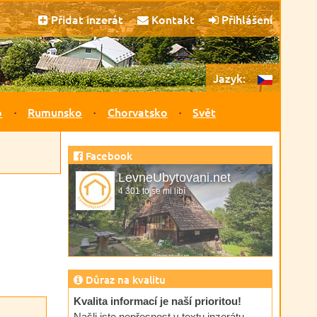
Přidat inzerát
Kontakt
Přihlášení
Jazyk:
o
Rumunsko
Chorvatsko
Svět
Facebook
LevneUbytovani.net
4 301 to se mi líbí
Důraz na kvalitu
Kvalita informací je naší prioritou!
Našli jste nepřesnost v textu inzerátu