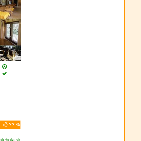
?? %
alehota.sk