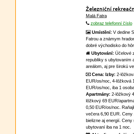
Železniční rekreačn
Malá Fatra
zobraz telefonní číslo
Umístění:
V dedine S
Fatrou a známym hradom
dobré východisko do hôr
Ubytování:
Účelové z
republiky s ubytovaním 
areálom, aj pre širokú v
Cena:
Izby:
2-lôžkov
EUR/os/noc, 4-lôžková 
EUR/os/noc, iba 1 osoba
Apartmány:
2-lôžkový 
lôžkový 69 EUR/apartmá
0,50 EUR/os/noc. Raňaj
večera 6,90 EUR. Ceny 
bielizne aj energií. Ceny 
ubytovaní iba na 1 noc.