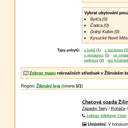
Vybrat ubytování pou
Bytča (0)
Čadca (0)
Dolný Kubín (0)
Kysucké Nové Měst
Typy pobytů:
u koňů
(1)
s bazénem
(1
s restaurací
(1)
se snída
wellness
(2)
pro lyžařsk
Zobraz mapu
rekreačních středisek v Žilinském kr
Region:
Žilinský kraj
(strana
1/1
)
Chatová osada Žili
Západní Tatry
/
Roháče
zobraz telefonní číslo
Umístění:
V horskom 