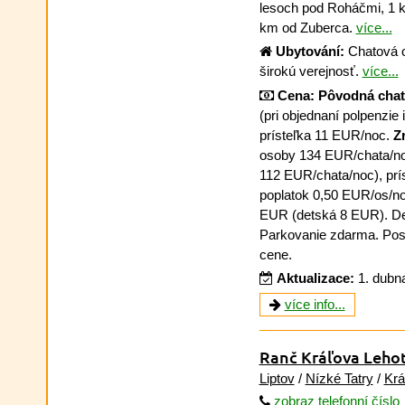
lesoch pod Roháčmi, 1 k
km od Zuberca.
více...
Ubytování:
Chatová os
širokú verejnosť.
více...
Cena:
Pôvodná chat
(pri objednaní polpenzie
prísteľka 11 EUR/noc.
Z
osoby 134 EUR/chata/noc
112 EUR/chata/noc), pr
poplatok 0,50 EUR/os/n
EUR (detská 8 EUR). De
Parkovanie zdarma. Poste
cene.
Aktualizace:
1. dubn
více info...
Ranč Kráľova Leho
Liptov
/
Nízké Tatry
/
Krá
zobraz telefonní číslo