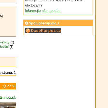
ubytování?
Informujte nás, prosím
0)
Spolupracujeme s
cyklisty
(2)
tředění
(3)
 stranu: 1
?? %
@uniza.sk