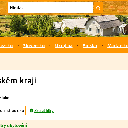
lezsko
Slovensko
Ukrajina
Polsko
Maďarsk
ském kraji
diska
ční středisko
Zrušit filtry
ltry ubytování