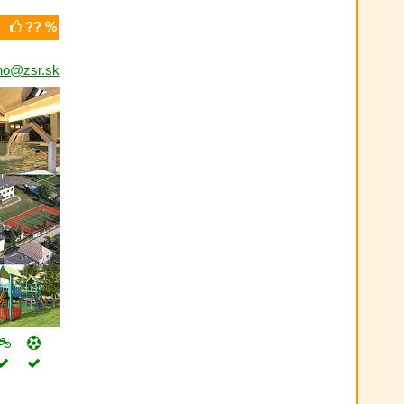
?? %
cno@zsr.sk