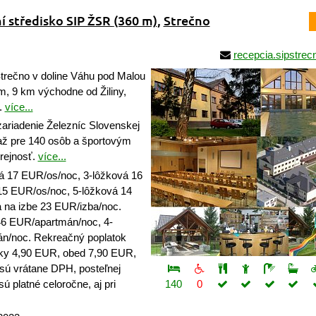
í středisko SIP ŽSR
(360 m)
,
Strečno
recepcia.sipstre
trečno v doline Váhu pod Malou
, 9 km východne od Žiliny,
.
více...
ariadenie Železníc Slovenskej
až pre 140 osôb a športovým
erejnosť.
více...
á 17 EUR/os/noc, 3-lôžková 16
15 EUR/os/noc, 5-lôžková 14
 na izbe 23 EUR/izba/noc.
46 EUR/apartmán/noc, 4-
n/noc. Rekreačný poplatok
ky 4,90 EUR, obed 7,90 EUR,
sú vrátane DPH, posteľnej
sú platné celoročne, aj pri
140
0