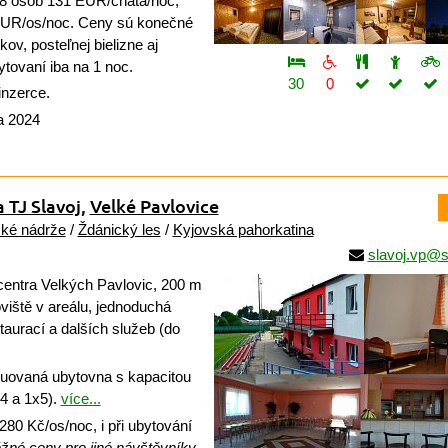
8 osôb 131 EUR/chata/noc,
EUR/os/noc. Ceny sú konečné
ov, posteľnej bielizne aj
bytovaní iba na 1 noc.
30
0
inzerce.
a 2024
 TJ Slavoj
,
Velké Pavlovice
ké nádrže
/
Ždánický les
/
Kyjovská pahorkatina
slavoj.vp@
entra Velkých Pavlovic, 200 m
iště v areálu, jednoduchá
aurací a dalších služeb (do
uovaná ubytovna s kapacitou
4 a 1x5).
více...
280 Kč/os/noc, i při ubytování
žné ceny pro jiné návštěvníky