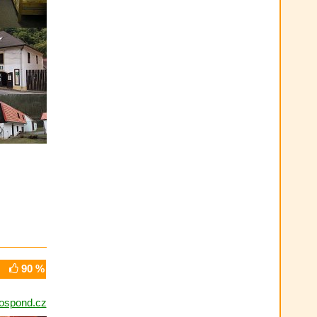
90 %
ospond.cz