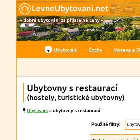
– dobré ubytování za přijatelné ceny –
Ubytování
Čechy
Morava a S
▼
Ubytovny s restaurací
(hostely, turistické ubytovny)
Ubytování
»
ubytovny s restaurací
Použité filtry:
ubyto