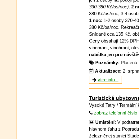
330-380 Kč/os/noc)
.
2 n
380 Kč/os/noc, 3-4 osob
1 noc:
1-2 osoby 370-40
380 Kč/os/noc. Rekreačn
Snídaně cca 135 Kč, obě
Ceny obsahují 12% DPH a
vinobraní, vinohraní, ot
nabídka jen pro návšt
Poznámky:
Placená 
Aktualizace:
2. srpn
více info...
Turistická ubytovn
Vysoké Tatry
/
Termální 
zobraz telefonní číslo
Umístění:
V podtatran
hlavnom ťahu z Popradu
železničnej stanici Stud