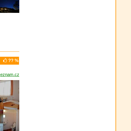
?? %
seznam.cz