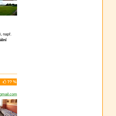
, např.
ální
?? %
gmail.com