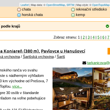
Leaflet
| Map data: ©
OpenStreetMap
,
SRTM
| Map style: ©
OpenTopoMap
chata
rekreační středisko
horská chata
kemp
 podle krajů
Zobraz stranu: 1 |
2
|
3
|
4
|
5
|
6
|
7
ta Koniareň
(380 m)
,
Pavlovce u Hanušovcí
á vrchovina
/
Šarišská vrchovina
/
Šariš
tarkanicova@
onského ranča vo svahu
este s nádherným výhľadom
20 km východne od Prešova, 7
Topľou.
více...
pre 30 osôb v štandarde
výhľadom na voľne pobehujúce