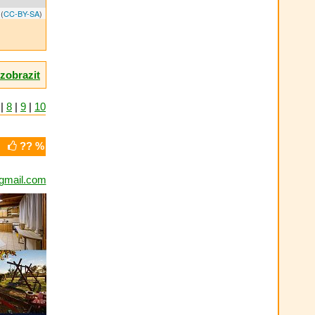
(
CC-BY-SA
)
zobrazit
|
8
|
9
|
10
?? %
gmail.com