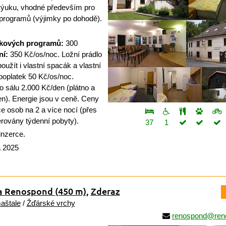
výuku, vhodné především pro
programů (výjimky po dohodě).
ukových programů:
300
ní:
350 Kč/os/noc. Ložní prádlo
užít i vlastní spacák a vlastní
poplatek 50 Kč/os/noc.
sálu 2.000 Kč/den (plátno a
en). Energie jsou v ceně. Ceny
íce osob na 2 a více nocí (přes
ferovány týdenní pobyty).
37
1
inzerce.
a 2025
na Renospond
(450 m)
,
Zderaz
aštale
/
Žďárské vrchy
renospond@ren