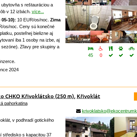
 ubytovňa s reštauráciou a
ôb v 12 izbách.
více...
 05-10):
10 EUR/os/noc.
Zima
/os/noc. Ceny sú konečné
atku, posteľnej bielizne aj
bytovaní iba 1 osoby na izbe, aj
j sezóne). Zľavy pre skupiny a
45
0
inzerce.
ence 2024
sko CHKO Křivoklátsko
(250 m)
,
Křivoklát
á pahorkatina
krivoklatsko@ekocentrumk
oklát, v podhradí gotického
 středisko s kapacitou 37