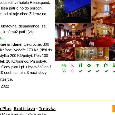
ousedství hotelu Renospond,
 lesa patřícího do přírodní
m od okraje obce Zderaz na
á ubytovna (depandance) se
, k němuž patří (viz
...
tně snídaně!
Celoročně: 390
 Kč/noc. Večeře 170 Kč (děti do
stýlka 200 Kč/pobyt. Pes 100
tek 10 Kč/os/noc. Při pobytu
Ceny platí i při ubytování jen 1
55
0
0 osob na min. 3 noci slevy.
inzerce.
a 2022
a Plus
,
Bratislava
-
Trnávka
 /
Malé Karpaty
/
Zlaté písky