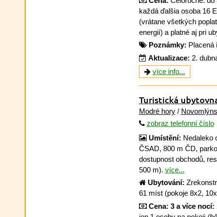
Cena:
Celoročne: do 
každá ďalšia osoba 16 
(vrátane všetkých poplatk
energií) a platné aj pri u
Poznámky:
Placená 
Aktualizace:
2. dubn
více info...
Turistická ubytovna
Modré hory
/
Novomlýns
zobraz telefonní číslo
Umístění:
Nedaleko c
ČSAD, 800 m ČD, parkov
dostupnost obchodů, rest
500 m).
více...
Ubytování:
Zrekonstr
61 míst (pokoje 8x2, 10x
Cena:
3 a více nocí:
jen 1 osoby na pokoji
(bě