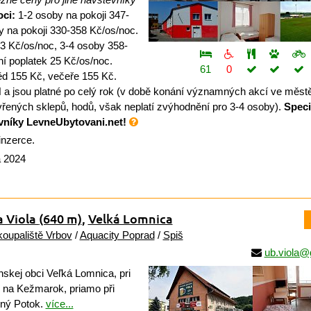
oci:
1-2 osoby na pokoji 347-
y na pokoji 330-358 Kč/os/noc.
3 Kč/os/noc, 3-4 osoby 358-
í poplatek 25 Kč/os/noc.
61
0
d 155 Kč, večeře 155 Kč.
 jsou platné po celý rok (v době konání významných akcí ve městě
evřených sklepů, hodů, však neplatí zvýhodnění pro 3-4 osoby).
Speci
ěvníky LevneUbytovani.net!
inzerce.
a 2024
a Viola
(640 m)
,
Velká Lomnica
koupaliště Vrbov
/
Aquacity Poprad
/
Spiš
ub.viola@
skej obci Veľká Lomnica, pri
 na Kežmarok, priamo při
ený Potok.
více...