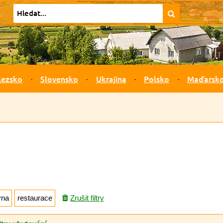
lezsko
Slovensko
Ukrajina
Polsko
Maďarsk
vna
restaurace
Zrušit filtry