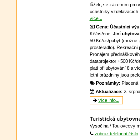
lůžek, se zázemím pro 
účastníky vzdělávacích 
více...
Cena:
Účastníci vý
Kč/os/noc.
Jiní ubytova
50 Kč/os/pobyt (možné po
prostěradlo). Rekreační 
Pronájem přednáškového 
dataprojektor +500 Kč/d
platí při ubytování 8 a v
letní prázdniny jsou pre
Poznámky:
Placená 
Aktualizace:
2. srpn
více info...
Turistická ubytov
Vysočina
/
Toulovcovy m
zobraz telefonní číslo