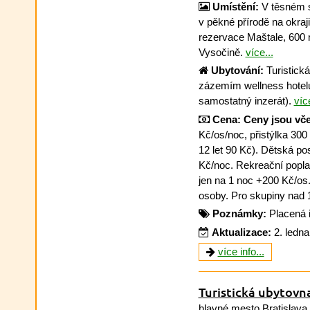
Umístění:
V těsném s
v pěkné přírodě na okraji
rezervace Maštale, 600 
Vysočině.
více...
Ubytování:
Turistick
zázemím wellness hotelu
samostatný inzerát).
více
Cena:
Ceny jsou vče
Kč/os/noc, přistýlka 300
12 let 90 Kč). Dětská po
Kč/noc. Rekreační popla
jen na 1 noc +200 Kč/os. 
osoby. Pro skupiny nad 1
Poznámky:
Placená 
Aktualizace:
2. ledn
více info...
Turistická ubytovn
hlavné mesto Bratislava