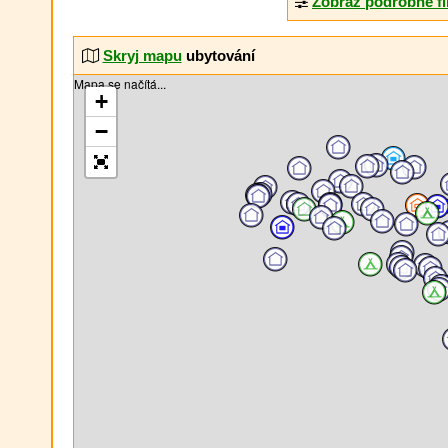
Zobraz podrobné fi
Skryj mapu
ubytování
Mapa se načítá...
+
−