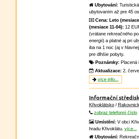
Ubytování:
Turistická
ubytovaním až pre 45 os
Cena:
Leto (mesiace
(mesiace 11-04):
12 EUR
(vrátane rekreačného popl
energií) a platné aj pri u
iba na 1 noc (aj v hlavne
pre dlhšie pobyty.
Poznámky:
Placená 
Aktualizace:
2. červ
více info...
Informační středi
Křivoklátsko
/
Rakovnick
zobraz telefonní číslo
Umístění:
V obci Křiv
hradu Křivoklátu.
více...
Ubytování:
Rekreační