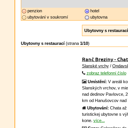
penzion
hotel
ubytování v soukromí
ubytovna
Ubytovny s restaurací
Ubytovny s restaurací
(strana
1/10
)
Ranč Breziny - Cha
Slanské vrchy
/
Ondavsk
zobraz telefonní číslo
Umístění:
V areáli k
Slanských vrchov, v mi
nad dedinov Pavlovce, 
km od Hanušovcov nad 
Ubytování:
Chata až 
turistickej ubytovne s 
kone.
více...